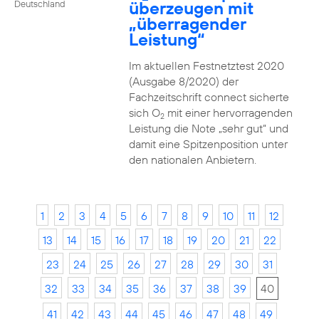
überzeugen mit
Deutschland
„überragender
Leistung“
Im aktuellen Festnetztest 2020
(Ausgabe 8/2020) der
Fachzeitschrift connect sicherte
sich O
mit einer hervorragenden
2
Leistung die Note „sehr gut“ und
damit eine Spitzenposition unter
den nationalen Anbietern.
1
2
3
4
5
6
7
8
9
10
11
12
13
14
15
16
17
18
19
20
21
22
23
24
25
26
27
28
29
30
31
32
33
34
35
36
37
38
39
40
41
42
43
44
45
46
47
48
49