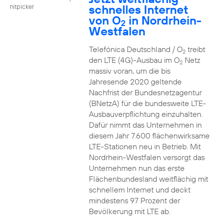
schnelles Internet
nitpicker
von O
in Nordrhein-
2
Westfalen
Telefónica Deutschland / O
treibt
2
den LTE (4G)-Ausbau im O
Netz
2
massiv voran, um die bis
Jahresende 2020 geltende
Nachfrist der Bundesnetzagentur
(BNetzA) für die bundesweite LTE-
Ausbauverpflichtung einzuhalten.
Dafür nimmt das Unternehmen in
diesem Jahr 7.600 flächenwirksame
LTE-Stationen neu in Betrieb. Mit
Nordrhein-Westfalen versorgt das
Unternehmen nun das erste
Flächenbundesland weitflächig mit
schnellem Internet und deckt
mindestens 97 Prozent der
Bevölkerung mit LTE ab.