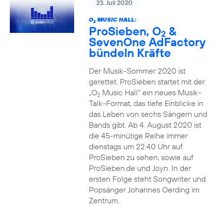
23. Juli 2020
O
MUSIC HALL:
2
ProSieben, O
&
2
SevenOne AdFactory
bündeln Kräfte
Der Musik-Sommer 2020 ist
gerettet. ProSieben startet mit der
„O
Music Hall“ ein neues Musik-
2
Talk-Format, das tiefe Einblicke in
das Leben von sechs Sängern und
Bands gibt. Ab 4. August 2020 ist
die 45-minütige Reihe immer
dienstags um 22.40 Uhr auf
ProSieben zu sehen, sowie auf
ProSieben.de und Joyn. In der
ersten Folge steht Songwriter und
Popsänger Johannes Oerding im
Zentrum.