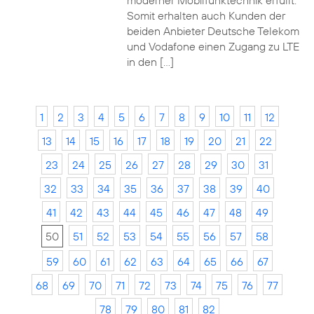
moderner Mobilfunktechnik erfüllt.
Somit erhalten auch Kunden der
beiden Anbieter Deutsche Telekom
und Vodafone einen Zugang zu LTE
in den […]
1
2
3
4
5
6
7
8
9
10
11
12
13
14
15
16
17
18
19
20
21
22
23
24
25
26
27
28
29
30
31
32
33
34
35
36
37
38
39
40
41
42
43
44
45
46
47
48
49
50
51
52
53
54
55
56
57
58
59
60
61
62
63
64
65
66
67
68
69
70
71
72
73
74
75
76
77
78
79
80
81
82