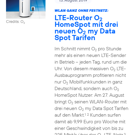
13. August 2019
WLAN GANZ OHNE FESTNETZ:
LTE-Router O
2
Credits: O
HomeSpot mit drei
2
neuen O
my Data
2
Spot Tarifen
Im Schnitt nimmt O
pro Stunde
2
mehr als einen neuen LTE-Sender
in Betrieb – jeden Tag, rund um die
Uhr. Von diesem massiven O
LTE-
2
Ausbauprogramm profitieren nicht
nur O
Mobilfunkkunden in ganz
2
Deutschland, sondern auch O
2
HomeSpot Nutzer: Am 27. August
bringt O
seinen WLAN-Router mit
2
drei neuen O
my Data Spot Tarifen
2
auf den Markt.
Kunden surfen
1
2
damit ab 9,99 Euro pro Woche mit
einer Geschwindigkeit von bis zu
225 Mbit/s über das O
LTE-Netz.
3