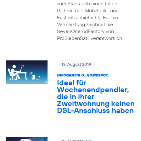
zum Start auch einen tollen
Partner: den Mobilfunk- und
Festnetzanbieter O
. Für die
2
Vermarktung zeichnet die
SevenOne AdFactory von
ProSiebenSat.1 verantwortlich.
13. August 2019
INFOGRAFIK O
HOMESPOT:
2
Ideal für
Wochenendpendler,
die in ihrer
Zweitwohnung keinen
DSL-Anschluss haben