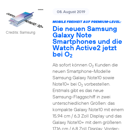
08. August 2019
MOBILE FREIHEIT AUF PREMIUM-LEVEL:
Die neuen Samsung
Credits: Samsung
Galaxy Note
Smartphones und die
Watch Active2 jetzt
bei O
2
Ab sofort können O
Kunden die
2
neuen Smartphone-Modelle
Samsung Galaxy Note10 sowie
Note10+ bei O
vorbestellen.
2
Erstmals gibt es das neue
Samsung-Flaggschiff in zwei
unterschiedlichen Größen: das
kompakte Galaxy Note10 mit einem
15,94 cm / 6,3 Zoll Display und das
Galaxy Note10+ mit dem größeren
17,16 cm / 6,8 Zoll Display. Vorder-