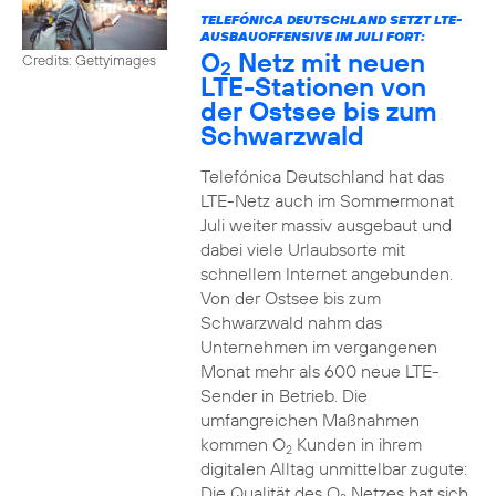
TELEFÓNICA DEUTSCHLAND SETZT LTE-
AUSBAUOFFENSIVE IM JULI FORT:
O
Netz mit neuen
Credits: Gettyimages
2
LTE-Stationen von
der Ostsee bis zum
Schwarzwald
Telefónica Deutschland hat das
LTE-Netz auch im Sommermonat
Juli weiter massiv ausgebaut und
dabei viele Urlaubsorte mit
schnellem Internet angebunden.
Von der Ostsee bis zum
Schwarzwald nahm das
Unternehmen im vergangenen
Monat mehr als 600 neue LTE-
Sender in Betrieb. Die
umfangreichen Maßnahmen
kommen O
Kunden in ihrem
2
digitalen Alltag unmittelbar zugute:
Die Qualität des O
Netzes hat sich