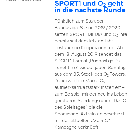
SPORT1 und O
geht
2
in die nächste Runde
Pünktlich zum Start der
Bundesliga-Saison 2019 / 2020
setzen SPORT1 MEDIA und O
ihre
2
bereits seit dem letzten Jahr
bestehende Kooperation fort: Ab
dem 18. August 2019 sendet das
SPORT1 Format „Bundesliga Pur –
Lunchtime“ wieder jeden Sonntag
aus dem 35. Stock des O
Towers.
2
Dabei wird die Marke O
2
aufmerksamkeitsstark inszeniert –
zum Beispiel mit der neu ins Leben
gerufenen Sendungsrubrik „Das O
des Spieltages“, die die
Sponsoring-Aktivitäten geschickt
mit der aktuellen „Mehr O“-
Kampagne verknüpft.