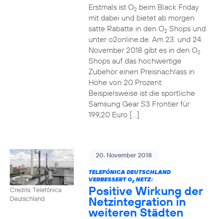
Erstmals ist O
beim Black Friday
2
mit dabei und bietet ab morgen
satte Rabatte in den O
Shops und
2
unter o2online.de. Am 23. und 24.
November 2018 gibt es in den O
2
Shops auf das hochwertige
Zubehör einen Preisnachlass in
Höhe von 20 Prozent:
Beispielsweise ist die sportliche
Samsung Gear S3 Frontier für
199,20 Euro […]
20. November 2018
TELEFÓNICA DEUTSCHLAND
VERBESSERT O
NETZ:
2
Positive Wirkung der
Credits: Telefónica
Netzintegration in
Deutschland
weiteren Städten