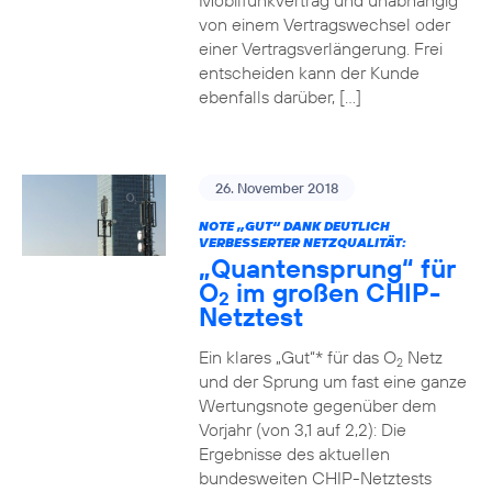
Mobilfunkvertrag und unabhängig
von einem Vertragswechsel oder
einer Vertragsverlängerung. Frei
entscheiden kann der Kunde
ebenfalls darüber, […]
26. November 2018
NOTE „GUT“ DANK DEUTLICH
VERBESSERTER NETZQUALITÄT:
„Quantensprung“ für
O
im großen CHIP-
2
Netztest
Ein klares „Gut“* für das O
Netz
2
und der Sprung um fast eine ganze
Wertungsnote gegenüber dem
Vorjahr (von 3,1 auf 2,2): Die
Ergebnisse des aktuellen
bundesweiten CHIP-Netztests