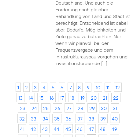
Deutschland. Und auch die
Forderung nach gleicher
Behandlung von Land und Stadt ist
berechtigt. Entscheidend ist dabei
aber, Bedarfe, Möglichkeiten und
Ziele genau zu betrachten. Nur
wenn wir planvoll bei der
Frequenzvergabe und dem
Infrastrukturausbau vorgehen und
investitionsfördernde […]
1
2
3
4
5
6
7
8
9
10
11
12
13
14
15
16
17
18
19
20
21
22
23
24
25
26
27
28
29
30
31
32
33
34
35
36
37
38
39
40
41
42
43
44
45
46
47
48
49