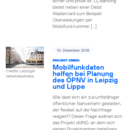
sicher und privat ist. O
Banking
2
bietet neben einer Debit
Mastercard zum Beispiel
Überweisungen per
Mobilfunknummer […]
10. Dezember 2018
PROJEKT XMND:
Mobilfunkdaten
Credits: Leipziger
helfen bei Planung
Verkehrsbetriebe
des ÖPNV in Leipzig
und Lippe
Wie lässt sich ein zukunftsfähiger
öffentlicher Nahverkehr gestalten,
der flexibel auf die Nachfrage
reagiert? Dieser Frage widmet sich
das Projekt xMND, an dem sich
sieben Projektpartner beteiligen.