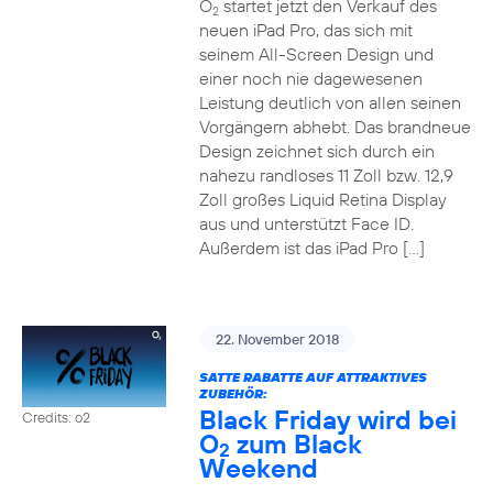
O
startet jetzt den Verkauf des
2
neuen iPad Pro, das sich mit
seinem All-Screen Design und
einer noch nie dagewesenen
Leistung deutlich von allen seinen
Vorgängern abhebt. Das brandneue
Design zeichnet sich durch ein
nahezu randloses 11 Zoll bzw. 12,9
Zoll großes Liquid Retina Display
aus und unterstützt Face ID.
Außerdem ist das iPad Pro […]
22. November 2018
SATTE RABATTE AUF ATTRAKTIVES
ZUBEHÖR:
Black Friday wird bei
Credits: o2
O
zum Black
2
Weekend