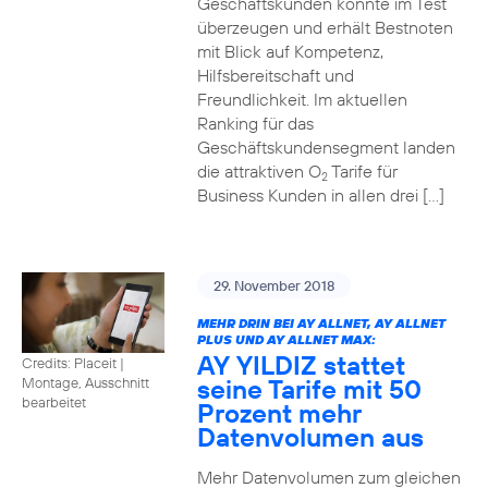
Geschäftskunden konnte im Test
überzeugen und erhält Bestnoten
mit Blick auf Kompetenz,
Hilfsbereitschaft und
Freundlichkeit. Im aktuellen
Ranking für das
Geschäftskundensegment landen
die attraktiven O
Tarife für
2
Business Kunden in allen drei […]
29. November 2018
MEHR DRIN BEI AY ALLNET, AY ALLNET
PLUS UND AY ALLNET MAX:
AY YILDIZ stattet
Credits: Placeit
|
seine Tarife mit 50
Montage, Ausschnitt
bearbeitet
Prozent mehr
Datenvolumen aus
Mehr Datenvolumen zum gleichen