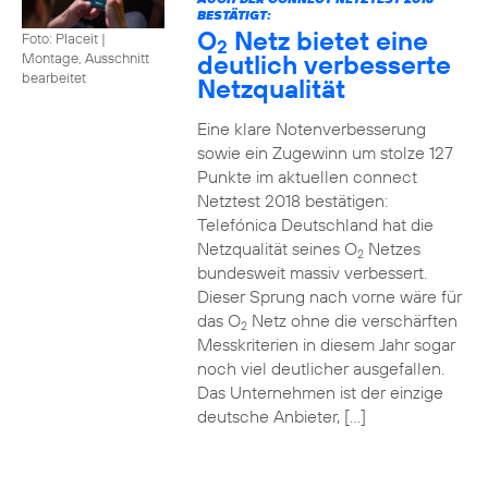
BESTÄTIGT:
O
Netz bietet eine
Foto: Placeit
|
2
deutlich verbesserte
Montage, Ausschnitt
bearbeitet
Netzqualität
Eine klare Notenverbesserung
sowie ein Zugewinn um stolze 127
Punkte im aktuellen connect
Netztest 2018 bestätigen:
Telefónica Deutschland hat die
Netzqualität seines O
Netzes
2
bundesweit massiv verbessert.
Dieser Sprung nach vorne wäre für
das O
Netz ohne die verschärften
2
Messkriterien in diesem Jahr sogar
noch viel deutlicher ausgefallen.
Das Unternehmen ist der einzige
deutsche Anbieter, […]