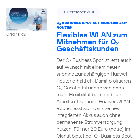
13. Dezember 2018
O
BUSINESS SPOT MIT MOBILEM LTE-
2
ROUTER:
Flexibles WLAN zum
Credits: o2
Mitnehmen für O
2
Geschäftskunden
Der O
Business Spot ist jetzt auch
2
auf Wunsch mit einem neuen
stromnetzunabhängigen Huawei
Router erhältlich. Damit profitieren
O
Geschäftskunden von noch
2
mehr Flexibilität beim mobilen
Arbeiten. Der neue Huawei WLAN-
Router lässt sich dank seines
integrierten Akkus auch ohne
permanente Stromversorgung
nutzen. Für nur 20 Euro (netto) im
Monat bietet der O
Business Spot
2