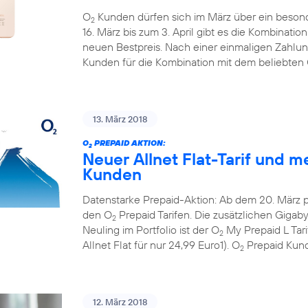
O
Kunden dürfen sich im März über ein beson
2
16. März bis zum 3. April gibt es die Kombinati
neuen Bestpreis. Nach einer einmaligen Zahlun
Kunden für die Kombination mit dem beliebten
13. März 2018
O
PREPAID AKTION:
2
Neuer Allnet Flat-Tarif und m
Kunden
Datenstarke Prepaid-Aktion: Ab dem 20. März 
den O
Prepaid Tarifen. Die zusätzlichen Gigaby
2
Neuling im Portfolio ist der O
My Prepaid L Tar
2
Allnet Flat für nur 24,99 Euro1). O
Prepaid Kund
2
12. März 2018