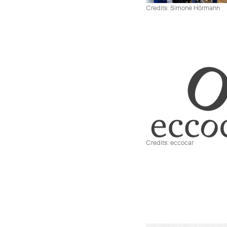
Credits: Simone Hörmann
Credits: eccocar