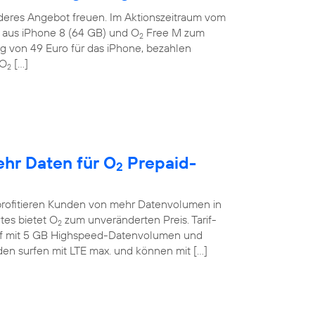
deres Angebot freuen. Im Aktionszeitraum vom
on aus iPhone 8 (64 GB) und O
Free M zum
2
g von 49 Euro für das iPhone, bezahlen
 O
[…]
2
ehr Daten für O
Prepaid-
2
profitieren Kunden von mehr Datenvolumen in
tes bietet O
zum unveränderten Preis. Tarif-
2
if mit 5 GB Highspeed-Datenvolumen und
en surfen mit LTE max. und können mit […]