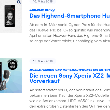
16. März 2018
EXKLUSIV BEI O
:
2
Das Highend-Smartphone Hua
Ab dem 16. März senkt O
den Preis für das Hua
2
das Huawei P10 bei O
so günstig wie nirgendw
2
April erhalten Huawei-Fans das Highend-Smar
solange der Vorrat reicht, unabhängig vom Absc
15. März 2018
MOBILE FREIHEIT UND TOP-SMARTPHONES MIT ENTER
Die neuen Sony Xperia XZ2-M
Vorverkauf
Ab sofort startet bei O
der Vorverkauf des Son
2
bekommen beim Kauf der Xperia XZ2-Modelle e
wie die Actionkamera „HDR-AS50“ inklusive – so
den extra großen Datentarifen des O
Free geni
2