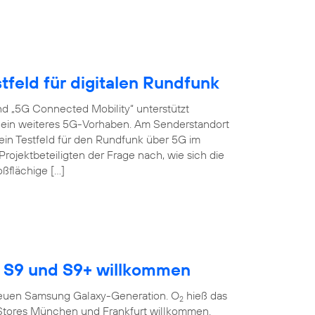
tfeld für digitalen Rundfunk
d „5G Connected Mobility“ unterstützt
s ein weiteres 5G-Vorhaben. Am Senderstandort
ein Testfeld für den Rundfunk über 5G im
ojektbeteiligten der Frage nach, wie sich die
oßflächige […]
 S9 und S9+ willkommen
r neuen Samsung Galaxy-Generation. O
hieß das
2
Stores München und Frankfurt willkommen.