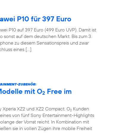
wei P10 für 397 Euro
wei P10 auf 397 Euro (499 Euro UVP). Damit ist
o sonst auf dem deutschen Markt. Bis zum 3.
tphone zu diesem Sensationspreis und zwar
hluss eines […]
TAINMENT-ZUBEHÖR:
odelle mit O
Free im
2
y Xperia XZ2 und XZ2 Compact. O
Kunden
2
ines von fünf Sony Entertainment-Highlights
lange der Vorrat reicht. In Kombination mit
eßen sie in vollen Zügen ihre mobile Freiheit