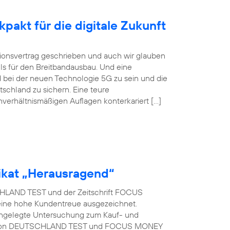
pakt für die digitale Zukunft
itionsvertrag geschrieben und auch wir glauben
ls für den Breitbandausbau. Und eine
 bei der neuen Technologie 5G zu sein und die
tschland zu sichern. Eine teure
nverhältnismäßigen Auflagen konterkariert […]
kat „Herausragend“
LAND TEST und der Zeitschrift FOCUS
eine hohe Kundentreue ausgezeichnet.
t angelegte Untersuchung zum Kauf- und
rag von DEUTSCHLAND TEST und FOCUS MONEY