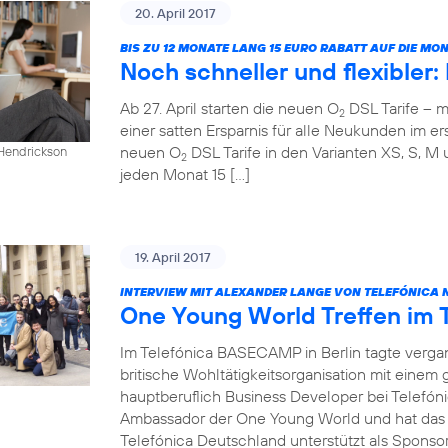
20. April 2017
BIS ZU 12 MONATE LANG 15 EURO RABATT AUF DIE M
Noch schneller und flexibler
Ab 27. April starten die neuen O
DSL Tarife – m
2
einer satten Ersparnis für alle Neukunden im ers
neuen O
DSL Tarife in den Varianten XS, S, M 
 Hendrickson
2
jeden Monat 15 […]
19. April 2017
INTERVIEW MIT ALEXANDER LANGE VON TELEFÓNICA 
One Young World Treffen im
Im Telefónica BASECAMP in Berlin tagte verg
britische Wohltätigkeitsorganisation mit einem
hauptberuflich Business Developer bei Telefóni
Ambassador der One Young World und hat das T
Telefónica Deutschland unterstützt als Sponsor 