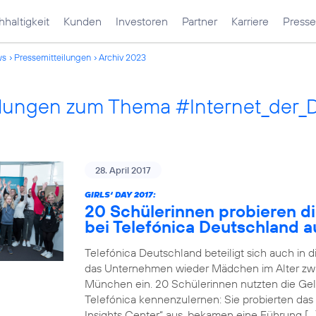
haltigkeit
Kunden
Investoren
Partner
Karriere
Presse
ws
Pressemitteilungen
Archiv 2023
ilungen zum Thema #Internet_der_
28. April 2017
GIRLS‘ DAY 2017:
20 Schülerinnen probieren di
bei Telefónica Deutschland a
Telefónica Deutschland beteiligt sich auch in 
das Unternehmen wieder Mädchen im Alter zwi
München ein. 20 Schülerinnen nutzten die Gele
Telefónica kennenzulernen: Sie probierten das
Insights Center“ aus, bekamen eine Führung […