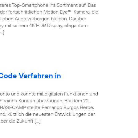
teres Top-Smartphone ins Sortiment auf. Das
der fortschrittlichen Motion Eye™-Kamera, die
chen Auge verborgen bleiben. Darüber
ny mit seinem 4K HDR Display, elegantem
…]
Code Verfahren in
konto und konnte mit digitalen Funktionen und
ahlreiche Kunden überzeugen. Bei dem 22.
ca BASECAMP stellte Fernando Burgos Herce,
and, kürzlich die neuesten Entwicklungen der
ber die Zukunft […]