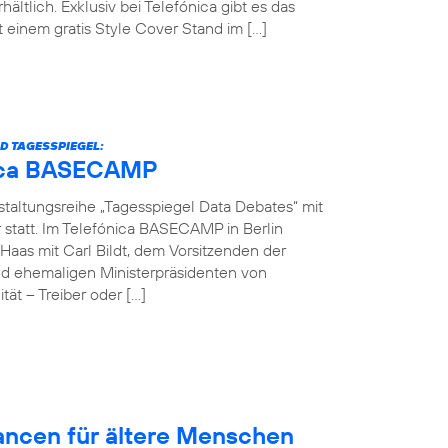
hältlich. Exklusiv bei Telefónica gibt es das
einem gratis Style Cover Stand im […]
D TAGESSPIEGEL:
ónica BASECAMP
nstaltungsreihe „Tagesspiegel Data Debates“ mit
r statt. Im Telefónica BASECAMP in Berlin
Haas mit Carl Bildt, dem Vorsitzenden der
d ehemaligen Ministerpräsidenten von
ät – Treiber oder […]
hancen für ältere Menschen