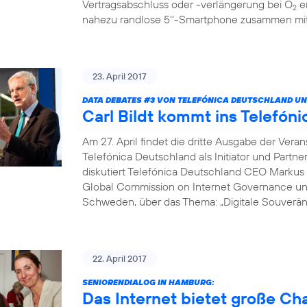
Vertragsabschluss oder -verlängerung bei O
er
2
nahezu randlose 5‘‘-Smartphone zusammen mit 
23. April 2017
DATA DEBATES
#3
VON TELEFÓNICA DEUTSCHLAND UN
Carl Bildt kommt ins Telef
Am 27. April findet die dritte Ausgabe der Vera
Telefónica Deutschland als Initiator und Partne
diskutiert Telefónica Deutschland CEO Markus 
Global Commission on Internet Governance un
Schweden, über das Thema: „Digitale Souveränit
22. April 2017
SENIORENDIALOG IN HAMBURG:
Das Internet bietet große C