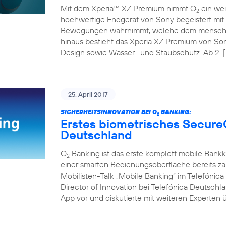
Mit dem Xperia™ XZ Premium nimmt O
ein wei
2
hochwertige Endgerät von Sony begeistert mit 
Bewegungen wahrnimmt, welche dem menschli
hinaus besticht das Xperia XZ Premium von So
Design sowie Wasser- und Staubschutz. Ab 2. [
25. April 2017
SICHERHEITSINNOVATION BEI O
BANKING:
2
Erstes biometrisches Secure
Deutschland
O
Banking ist das erste komplett mobile Bank
2
einer smarten Bedienungsoberfläche bereits z
Mobilisten-Talk „Mobile Banking“ im Telefóni
Director of Innovation bei Telefónica Deutschl
App vor und diskutierte mit weiteren Experten ü