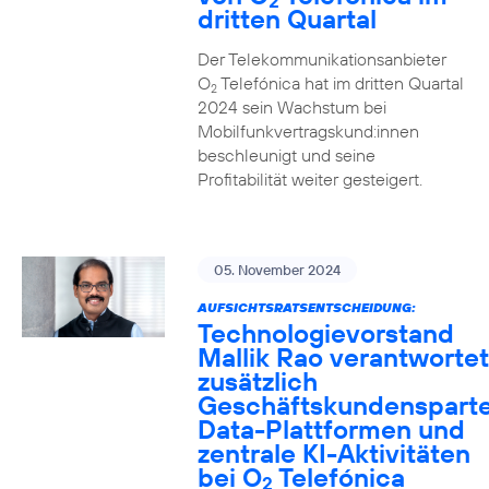
2
dritten Quartal
Der Telekommunikationsanbieter
O
Telefónica hat im dritten Quartal
2
2024 sein Wachstum bei
Mobilfunkvertragskund:innen
beschleunigt und seine
Profitabilität weiter gesteigert.
05. November 2024
AUFSICHTSRATSENTSCHEIDUNG:
Technologievorstand
Mallik Rao verantwortet
zusätzlich
Geschäftskundensparte
Data-Plattformen und
zentrale KI-Aktivitäten
bei O
Telefónica
2