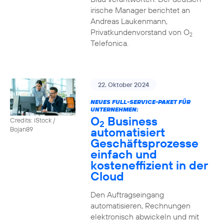
irische Manager berichtet an
Andreas Laukenmann,
Privatkundenvorstand von O
2
Telefonica.
22. Oktober 2024
NEUES FULL-SERVICE-PAKET FÜR
UNTERNEHMEN:
O
Business
Credits: iStock /
2
automatisiert
Bojan89
Geschäftsprozesse
einfach und
kosteneffizient in der
Cloud
Den Auftragseingang
automatisieren, Rechnungen
elektronisch abwickeln und mit