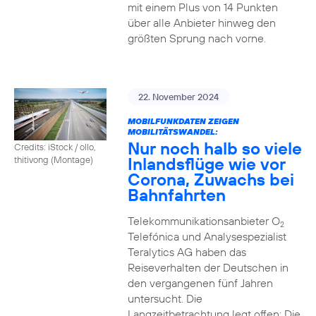
mit einem Plus von 14 Punkten
über alle Anbieter hinweg den
größten Sprung nach vorne.
22. November 2024
MOBILFUNKDATEN ZEIGEN
MOBILITÄTSWANDEL:
Nur noch halb so viele
Credits: iStock / ollo,
Inlandsflüge wie vor
thitivong (Montage)
Corona, Zuwachs bei
Bahnfahrten
Telekommunikationsanbieter O
2
Telefónica und Analysespezialist
Teralytics AG haben das
Reiseverhalten der Deutschen in
den vergangenen fünf Jahren
untersucht. Die
Langzeitbetrachtung legt offen: Die