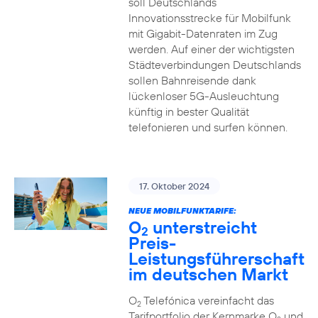
soll Deutschlands
Innovationsstrecke für Mobilfunk
mit Gigabit-Datenraten im Zug
werden. Auf einer der wichtigsten
Städteverbindungen Deutschlands
sollen Bahnreisende dank
lückenloser 5G-Ausleuchtung
künftig in bester Qualität
telefonieren und surfen können.
17. Oktober 2024
NEUE MOBILFUNKTARIFE:
O
unterstreicht
2
Preis-
Leistungsführerschaft
im deutschen Markt
O
Telefónica vereinfacht das
2
Tarifportfolio der Kernmarke O
und