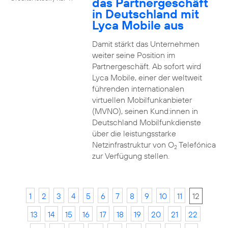
das Partnergeschäft
in Deutschland mit
Lyca Mobile aus
Damit stärkt das Unternehmen
weiter seine Position im
Partnergeschäft. Ab sofort wird
Lyca Mobile, einer der weltweit
führenden internationalen
virtuellen Mobilfunkanbieter
(MVNO), seinen Kund:innen in
Deutschland Mobilfunkdienste
über die leistungsstarke
Netzinfrastruktur von O
Telefónica
2
zur Verfügung stellen.
1
2
3
4
5
6
7
8
9
10
11
12
13
14
15
16
17
18
19
20
21
22