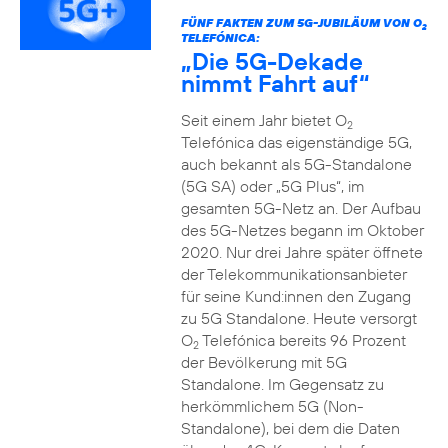
FÜNF FAKTEN ZUM 5G-JUBILÄUM VON O
2
TELEFÓNICA:
„Die 5G-Dekade
nimmt Fahrt auf“
Seit einem Jahr bietet O
2
Telefónica das eigenständige 5G,
auch bekannt als 5G-Standalone
(5G SA) oder „5G Plus“, im
gesamten 5G-Netz an. Der Aufbau
des 5G-Netzes begann im Oktober
2020. Nur drei Jahre später öffnete
der Telekommunikationsanbieter
für seine Kund:innen den Zugang
zu 5G Standalone. Heute versorgt
O
Telefónica bereits 96 Prozent
2
der Bevölkerung mit 5G
Standalone. Im Gegensatz zu
herkömmlichem 5G (Non-
Standalone), bei dem die Daten