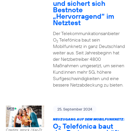
und sichert sich
Bestnote
„Hervorragend“ im
Netztest
Der Telekommunikationsanbieter
O
Telefónica baut sein
2
Mobilfunknetz in ganz Deutschland
weiter aus. Seit Jahresbeginn hat
der Netzbetreiber 4800
Maßnahmen umgesetzt, um seinen
Kund:innen mehr 5G, höhere
Surfgeschwindigkeiten und eine
bessere Netzabdeckung zu bieten.
25. September 2024
NEUZUGANG AUF DEM MOBILFUNKNETZ:
O
Telefónica baut
2
Credits: istock / Kar-Tr