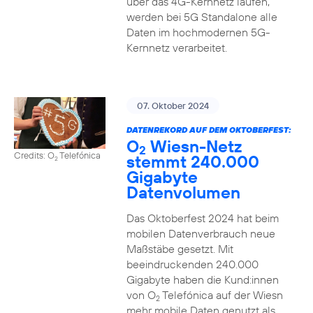
über das 4G-Kernnetz laufen,
werden bei 5G Standalone alle
Daten im hochmodernen 5G-
Kernnetz verarbeitet.
07. Oktober 2024
DATENREKORD AUF DEM OKTOBERFEST:
O
Wiesn-Netz
2
Credits: O
Telefónica
stemmt 240.000
2
Gigabyte
Datenvolumen
Das Oktoberfest 2024 hat beim
mobilen Datenverbrauch neue
Maßstäbe gesetzt. Mit
beeindruckenden 240.000
Gigabyte haben die Kund:innen
von O
Telefónica auf der Wiesn
2
mehr mobile Daten genutzt als