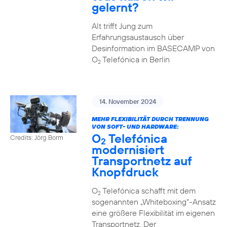
gelernt?
Alt trifft Jung zum
Erfahrungsaustausch über
Desinformation im BASECAMP von
O
Telefónica in Berlin
2
14. November 2024
MEHR FLEXIBILITÄT DURCH TRENNUNG
VON SOFT- UND HARDWARE:
O
Telefónica
Credits: Jörg Borm
2
modernisiert
Transportnetz auf
Knopfdruck
O
Telefónica schafft mit dem
2
sogenannten „Whiteboxing“-Ansatz
eine größere Flexibilität im eigenen
Transportnetz. Der