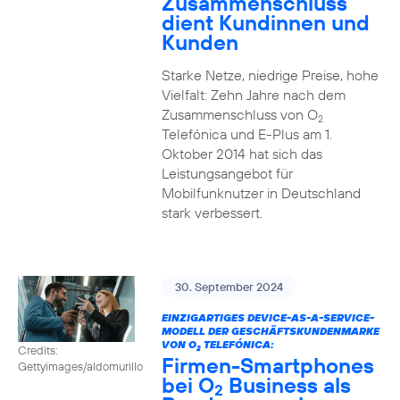
Zusammenschluss
dient Kundinnen und
Kunden
Starke Netze, niedrige Preise, hohe
Vielfalt: Zehn Jahre nach dem
Zusammenschluss von O
2
Telefónica und E-Plus am 1.
Oktober 2014 hat sich das
Leistungsangebot für
Mobilfunknutzer in Deutschland
stark verbessert.
30. September 2024
EINZIGARTIGES DEVICE-AS-A-SERVICE-
MODELL DER GESCHÄFTSKUNDENMARKE
VON O
TELEFÓNICA:
Credits:
2
Firmen-Smartphones
Gettyimages/aldomurillo
bei O
Business als
2