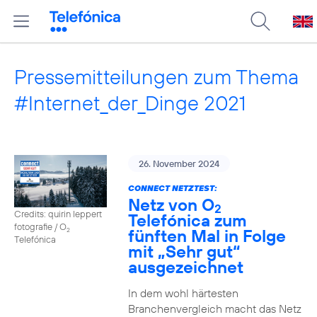
Pressemitteilungen zum Thema
#Internet_der_Dinge 2021
26. November 2024
CONNECT NETZTEST:
Netz von O
2
Credits: quirin leppert
Telefónica zum
fotografie / O
fünften Mal in Folge
2
Telefónica
mit „Sehr gut“
ausgezeichnet
In dem wohl härtesten
Branchenvergleich macht das Netz