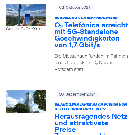
02. Oktober 2024
BÜNDELUNG VON 5G-FREQUENZEN:
O
Telefónica erreicht
2
Credits: O
Telefónica
mit 5G-Standalone
2
Geschwindigkeiten
von 1,7 Gbit/s
Die Messungen fanden im Rahmen
eines Livetests im O
Netz in
2
Potsdam statt.
30. September 2024
BILANZ ZEHN JAHRE NACH FUSION VON
O
TELEFÓNICA UND E-PLUS:
2
Herausragendes Netz
und attraktivste
Preise –