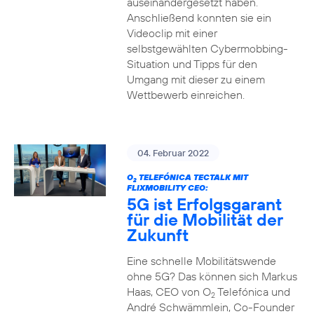
auseinandergesetzt haben.
Anschließend konnten sie ein
Videoclip mit einer
selbstgewählten Cybermobbing-
Situation und Tipps für den
Umgang mit dieser zu einem
Wettbewerb einreichen.
04. Februar 2022
O
TELEFÓNICA TECTALK MIT
2
FLIXMOBILITY CEO:
5G ist Erfolgsgarant
für die Mobilität der
Zukunft
Eine schnelle Mobilitätswende
ohne 5G? Das können sich Markus
Haas, CEO von O
Telefónica und
2
André Schwämmlein, Co-Founder