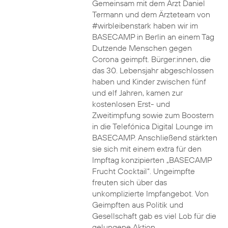
Gemeinsam mit dem Arzt Daniel
Termann und dem Ärzteteam von
#wirbleibenstark haben wir im
BASECAMP in Berlin an einem Tag
Dutzende Menschen gegen
Corona geimpft. Bürger:innen, die
das 30. Lebensjahr abgeschlossen
haben und Kinder zwischen fünf
und elf Jahren, kamen zur
kostenlosen Erst- und
Zweitimpfung sowie zum Boostern
in die Telefónica Digital Lounge im
BASECAMP. Anschließend stärkten
sie sich mit einem extra für den
Impftag konzipierten „BASECAMP
Frucht Cocktail“. Ungeimpfte
freuten sich über das
unkomplizierte Impfangebot. Von
Geimpften aus Politik und
Gesellschaft gab es viel Lob für die
gelungene Aktion.