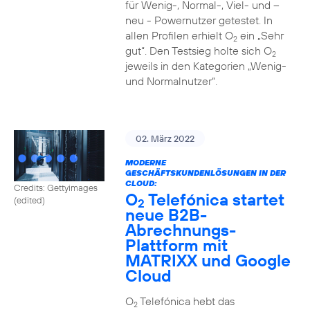
für Wenig-, Normal-, Viel- und –
neu - Powernutzer getestet. In
allen Profilen erhielt O
ein „Sehr
2
gut“. Den Testsieg holte sich O
2
jeweils in den Kategorien „Wenig-
und Normalnutzer“.
02. März 2022
MODERNE
GESCHÄFTSKUNDENLÖSUNGEN IN DER
CLOUD:
Credits: Gettyimages
O
Telefónica startet
(edited)
2
neue B2B-
Abrechnungs-
Plattform mit
MATRIXX und Google
Cloud
O
Telefónica hebt das
2