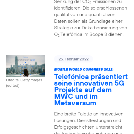
Senkung der CO
Emissionen zu
2
identifizieren. Die so erschlossenen
qualitativen und quantitativen
Daten sollen als Grundlage einer
Strategie zur Dekarbonisierung von
O
Telefónica im Scope 3 dienen.
2
25. Februar 2022
MOBILE WORLD CONGRESS 2022:
Telefónica präsentiert
Credits: Gettyimages
seine innovativen 5G
(edited)
Projekte auf dem
MWC und im
Metaversum
Eine breite Palette an innovativen
Lösungen, Dienstleistungen und
Erfolgsgeschichten unterstreicht
die technologische Führung und