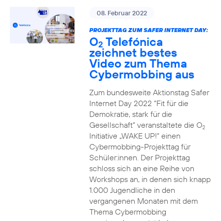
08. Februar 2022
PROJEKTTAG ZUM SAFER INTERNET DAY:
O
Telefónica
2
zeichnet bestes
Video zum Thema
Cybermobbing aus
Zum bundesweite Aktionstag Safer
Internet Day 2022 “Fit für die
Demokratie, stark für die
Gesellschaft” veranstaltete die O
2
Initiative „WAKE UP!“ einen
Cybermobbing-Projekttag für
Schüler:innen. Der Projekttag
schloss sich an eine Reihe von
Workshops an, in denen sich knapp
1.000 Jugendliche in den
vergangenen Monaten mit dem
Thema Cybermobbing