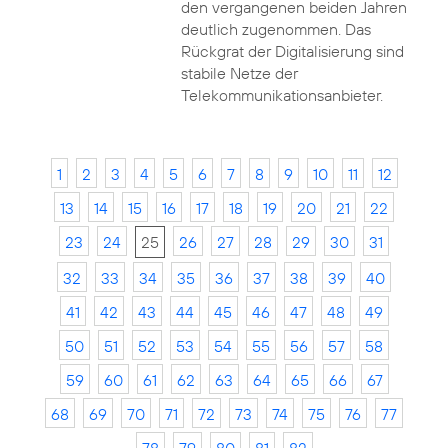
den vergangenen beiden Jahren
deutlich zugenommen. Das
Rückgrat der Digitalisierung sind
stabile Netze der
Telekommunikationsanbieter.
1
2
3
4
5
6
7
8
9
10
11
12
13
14
15
16
17
18
19
20
21
22
23
24
25
26
27
28
29
30
31
32
33
34
35
36
37
38
39
40
41
42
43
44
45
46
47
48
49
50
51
52
53
54
55
56
57
58
59
60
61
62
63
64
65
66
67
68
69
70
71
72
73
74
75
76
77