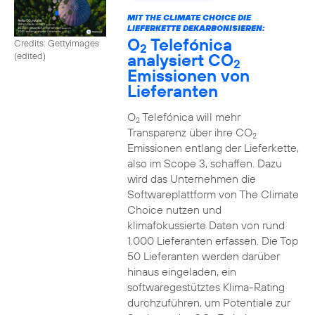
MIT THE CLIMATE CHOICE DIE
LIEFERKETTE DEKARBONISIEREN:
O
Telefónica
Credits: Gettyimages
2
analysiert CO
(edited)
2
Emissionen von
Lieferanten
O
Telefónica will mehr
2
Transparenz über ihre CO
2
Emissionen entlang der Lieferkette,
also im Scope 3, schaffen. Dazu
wird das Unternehmen die
Softwareplattform von The Climate
Choice nutzen und
klimafokussierte Daten von rund
1.000 Lieferanten erfassen. Die Top
50 Lieferanten werden darüber
hinaus eingeladen, ein
softwaregestütztes Klima-Rating
durchzuführen, um Potentiale zur