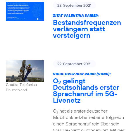
23. September 2021
ZITAT VALENTINA DAIBER:
Bestandsfrequenzen
verlängern statt
versteigern
22. September 2021
VOICE OVER NEW RADIO (VONR):
O
gelingt
2
Credits: Telefónica
Deutschlands erster
Deutschland
Sprachanruf im 5G-
Livenetz
O
hat als erster deutscher
2
Mobilfunknetzbetreiber erfolgreich
einen Sprachanruf rein über sein
5G Live-Netz durchgeführt. Mit der