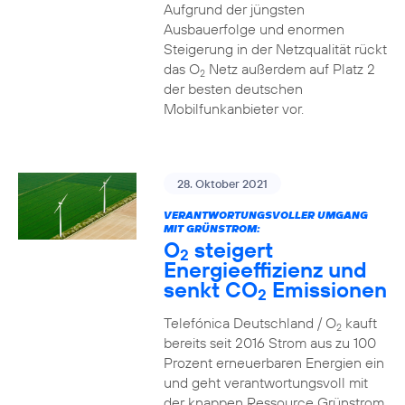
Aufgrund der jüngsten
Ausbauerfolge und enormen
Steigerung in der Netzqualität rückt
das O
Netz außerdem auf Platz 2
2
der besten deutschen
Mobilfunkanbieter vor.
28. Oktober 2021
VERANTWORTUNGSVOLLER UMGANG
MIT GRÜNSTROM:
O
steigert
2
Energieeffizienz und
senkt CO
Emissionen
2
Telefónica Deutschland / O
kauft
2
bereits seit 2016 Strom aus zu 100
Prozent erneuerbaren Energien ein
und geht verantwortungsvoll mit
der knappen Ressource Grünstrom