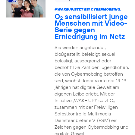
#WAKEUPJETZT BEI CYBERMOBBING:
O
sensibilisiert junge
2
Menschen mit Video-
Serie gegen
Erniedrigung im Netz
Sie werden angefeindet,
bloßgestellt, beleidigt, sexuell
belästigt, ausgegrenzt oder
bedroht: Die Zahl der Jugendlichen,
die von Cybermobbing betroffen
sind, wächst: Jeder vierte der 14-19
jährigen hat digitale Gewalt am
eigenen Leibe erlebt. Mit der
Initiative „WAKE UP!“ setzt O
2
zusammen mit der Freiwilligen
Selbstkontrolle Multimedia-
Diensteanbieter e.V. (FSM) ein
Zeichen gegen Cybermobbing und
digitale Gewalt.