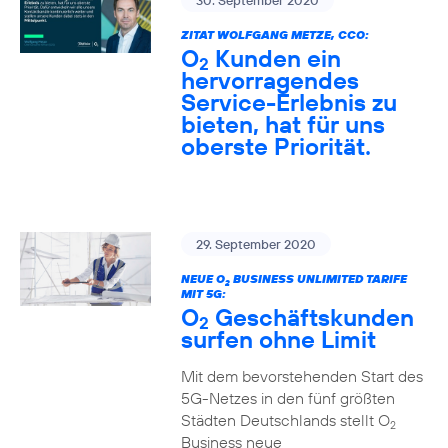
30. September 2020
ZITAT WOLFGANG METZE, CCO:
O
Kunden ein
2
hervorragendes
Service-Erlebnis zu
bieten, hat für uns
oberste Priorität.
29. September 2020
NEUE O
BUSINESS UNLIMITED TARIFE
2
MIT 5G:
O
Geschäftskunden
2
surfen ohne Limit
Mit dem bevorstehenden Start des
5G-Netzes in den fünf größten
Städten Deutschlands stellt O
2
Business neue