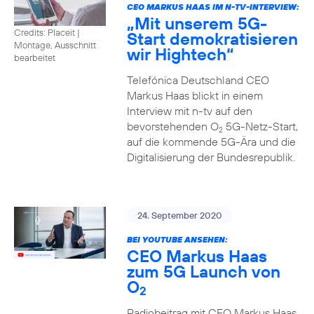
CEO MARKUS HAAS IM N-TV-INTERVIEW:
„Mit unserem 5G-
Credits: Placeit
|
Start demokratisieren
Montage, Ausschnitt
wir Hightech“
bearbeitet
Telefónica Deutschland CEO
Markus Haas blickt in einem
Interview mit n-tv auf den
bevorstehenden O
5G-Netz-Start,
2
auf die kommende 5G-Ära und die
Digitalisierung der Bundesrepublik.
24. September 2020
BEI YOUTUBE ANSEHEN:
CEO Markus Haas
zum 5G Launch von
O
2
Radiobeitrag mit CEO Markus Haas