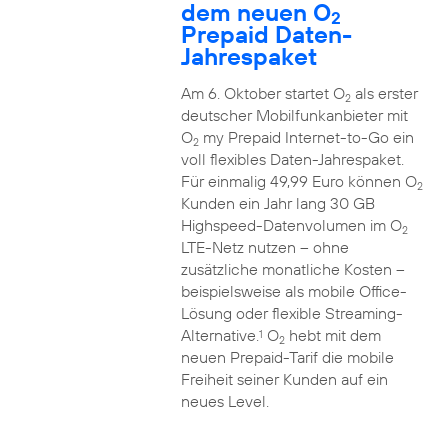
dem neuen O
2
Prepaid Daten-
Jahrespaket
Am 6. Oktober startet O
als erster
2
deutscher Mobilfunkanbieter mit
O
my Prepaid Internet-to-Go ein
2
voll flexibles Daten-Jahrespaket.
Für einmalig 49,99 Euro können O
2
Kunden ein Jahr lang 30 GB
Highspeed-Datenvolumen im O
2
LTE-Netz nutzen – ohne
zusätzliche monatliche Kosten –
beispielsweise als mobile Office-
Lösung oder flexible Streaming-
Alternative.
O
hebt mit dem
1
2
neuen Prepaid-Tarif die mobile
Freiheit seiner Kunden auf ein
neues Level.