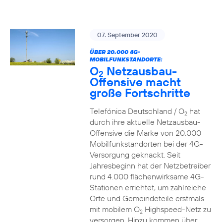
07. September 2020
ÜBER 20.000 4G-
MOBILFUNKSTANDORTE:
O
Netzausbau-
2
Offensive macht
große Fortschritte
Telefónica Deutschland / O
hat
2
durch ihre aktuelle Netzausbau-
Offensive die Marke von 20.000
Mobilfunkstandorten bei der 4G-
Versorgung geknackt. Seit
Jahresbeginn hat der Netzbetreiber
rund 4.000 flächenwirksame 4G-
Stationen errichtet, um zahlreiche
Orte und Gemeindeteile erstmals
mit mobilem O
Highspeed-Netz zu
2
versorgen. Hinzu kommen über