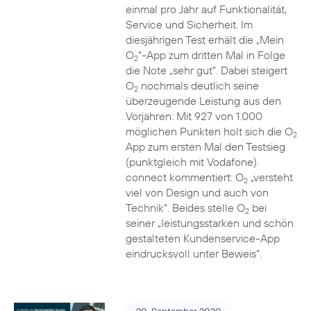
einmal pro Jahr auf Funktionalität,
Service und Sicherheit. Im
diesjährigen Test erhält die „Mein
O
“-App zum dritten Mal in Folge
2
die Note „sehr gut“. Dabei steigert
O
nochmals deutlich seine
2
überzeugende Leistung aus den
Vorjahren: Mit 927 von 1.000
möglichen Punkten holt sich die O
2
App zum ersten Mal den Testsieg
(punktgleich mit Vodafone).
connect kommentiert: O
„versteht
2
viel von Design und auch von
Technik“. Beides stelle O
bei
2
seiner „leistungsstarken und schön
gestalteten Kundenservice-App
eindrucksvoll unter Beweis“.