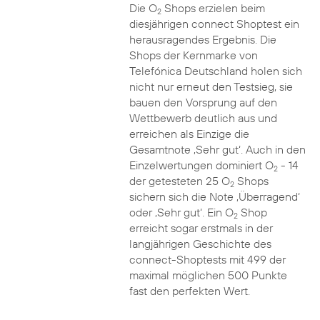
Die O
Shops erzielen beim
2
diesjährigen connect Shoptest ein
herausragendes Ergebnis. Die
Shops der Kernmarke von
Telefónica Deutschland holen sich
nicht nur erneut den Testsieg, sie
bauen den Vorsprung auf den
Wettbewerb deutlich aus und
erreichen als Einzige die
Gesamtnote ‚Sehr gut‘. Auch in den
Einzelwertungen dominiert O
- 14
2
der getesteten 25 O
Shops
2
sichern sich die Note ‚Überragend‘
oder ‚Sehr gut‘. Ein O
Shop
2
erreicht sogar erstmals in der
langjährigen Geschichte des
connect-Shoptests mit 499 der
maximal möglichen 500 Punkte
fast den perfekten Wert.