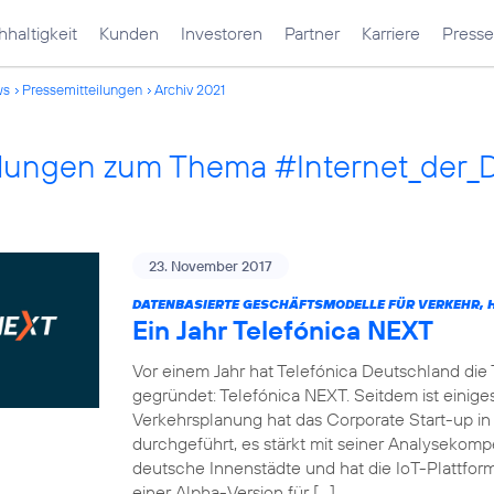
haltigkeit
Kunden
Investoren
Partner
Karriere
Presse
ws
Pressemitteilungen
Archiv 2021
ilungen zum Thema #Internet_der_
23. November 2017
DATENBASIERTE GESCHÄFTSMODELLE FÜR VERKEHR, H
Ein Jahr Telefónica NEXT
Vor einem Jahr hat Telefónica Deutschland die
gegründet: Telefónica NEXT. Seitdem ist einiges
Verkehrsplanung hat das Corporate Start-up in
durchgeführt, es stärkt mit seiner Analysekom
deutsche Innenstädte und hat die IoT-Plattf
einer Alpha-Version für […]