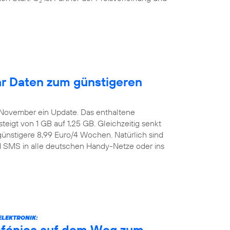
2
r Daten zum günstigeren
. November ein Update. Das enthaltene
igt von 1 GB auf 1,25 GB. Gleichzeitig senkt
günstigere 8,99 Euro/4 Wochen. Natürlich sind
nd SMS in alle deutschen Handy-Netze oder ins
ELEKTRONIK:
efónica auf dem Weg zum