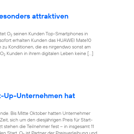
esonders attraktiven
etet O
seinen Kunden Top-Smartphones in
2
b sofort erhalten Kunden das HUAWEI Mate10
 zu Konditionen, die es nirgendwo sonst am
 O
Kunden in ihrem digitalen Leben keine […]
2
rt-Up-Unternehmen hat
unde. Bis Mitte Oktober hatten Unternehmer
it, sich um den diesjährigen Preis für Start-
 stehen die Teilnehmer fest – in insgesamt 11
en Start. O
ist Partner der Preisverleihung und