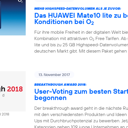
MEHR HIGHSPEED-DATENVOLUMEN ALS JE ZUVOR:
Das HUAWEI Mate10 lite zu b
Konditionen bei O
2
Für ihre mobile Freiheit in der digitalen Welt bi
Kombination mit attraktiven O
Free Tarifen. A
2
lite und bis zu 25 GB Highspeed-Datenvolumen
deutschen Markt gibt. Mit diesem Paket gehen
13. November 2017
BREAKTHROUGH AWARD 2018:
User-Voting zum besten Sta
begonnen
Der breakthrough award geht in die nächste R
mit den verschiedensten Produkten und Ideen Ze
d 2018
Ups mit Durchbruchpotenzial zu bewerben. Jetzt
Kategorien gehen 109 junge Unternehmen an d