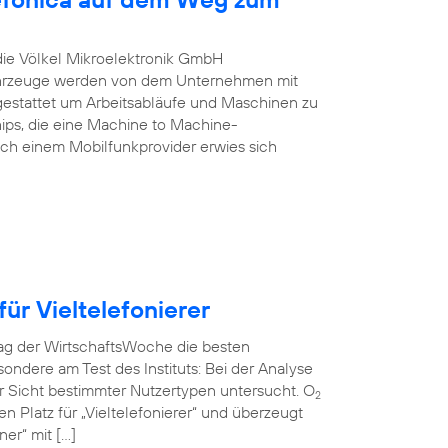
 die Völkel Mikroelektronik GmbH
Fahrzeuge werden von dem Unternehmen mit
estattet um Arbeitsabläufe und Maschinen zu
ips, die eine Machine to Machine-
ch einem Mobilfunkprovider erwies sich
ür Vieltelefonierer
rag der WirtschaftsWoche die besten
ndere am Test des Instituts: Bei der Analyse
r Sicht bestimmter Nutzertypen untersucht. O
2
en Platz für „Vieltelefonierer“ und überzeugt
er“ mit […]