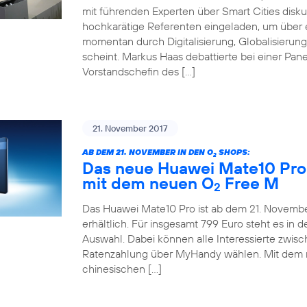
mit führenden Experten über Smart Cities disku
hochkarätige Referenten eingeladen, um über e
momentan durch Digitalisierung, Globalisieru
scheint. Markus Haas debattierte bei einer Pane
Vorstandschefin des […]
21. November 2017
AB DEM 21. NOVEMBER IN DEN O
SHOPS:
2
Das neue Huawei Mate10 Pro 
mit dem neuen O
Free M
2
Das Huawei Mate10 Pro ist ab dem 21. November
erhältlich. Für insgesamt 799 Euro steht es in
Auswahl. Dabei können alle Interessierte zwis
Ratenzahlung über MyHandy wählen. Mit dem
chinesischen […]