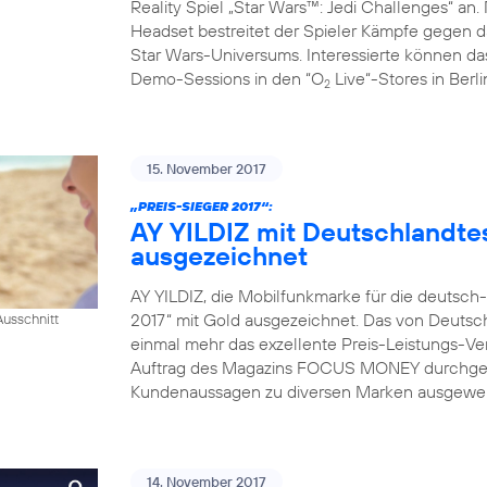
Reality Spiel „Star Wars™: Jedi Challenges“ an.
Headset bestreitet der Spieler Kämpfe gegen da
Star Wars-Universums. Interessierte können das
Demo-Sessions in den “O
Live“-Stores in Berl
2
15. November 2017
„PREIS-SIEGER 2017“:
AY YILDIZ mit Deutschlandtes
ausgezeichnet
AY YILDIZ, die Mobilfunkmarke für die deutsch
2017“ mit Gold ausgezeichnet. Das von Deutsch
usschnitt
einmal mehr das exzellente Preis-Leistungs-Ver
Auftrag des Magazins FOCUS MONEY durchgefü
Kundenaussagen zu diversen Marken ausgewerte
14. November 2017