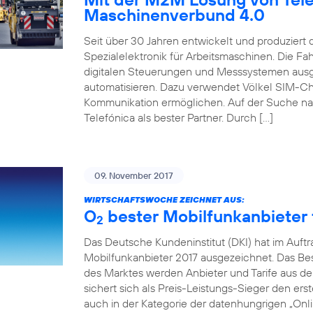
Maschinenverbund 4.0
Seit über 30 Jahren entwickelt und produziert
Spezialelektronik für Arbeitsmaschinen. Die 
digitalen Steuerungen und Messsystemen ausg
automatisieren. Dazu verwendet Völkel SIM-Ch
Kommunikation ermöglichen. Auf der Suche na
Telefónica als bester Partner. Durch […]
09. November 2017
WIRTSCHAFTSWOCHE ZEICHNET AUS:
O
bester Mobilfunkanbieter f
2
Das Deutsche Kundeninstitut (DKI) hat im Auft
Mobilfunkanbieter 2017 ausgezeichnet. Das Beso
des Marktes werden Anbieter und Tarife aus de
sichert sich als Preis-Leistungs-Sieger den erst
auch in der Kategorie der datenhungrigen „Onlin