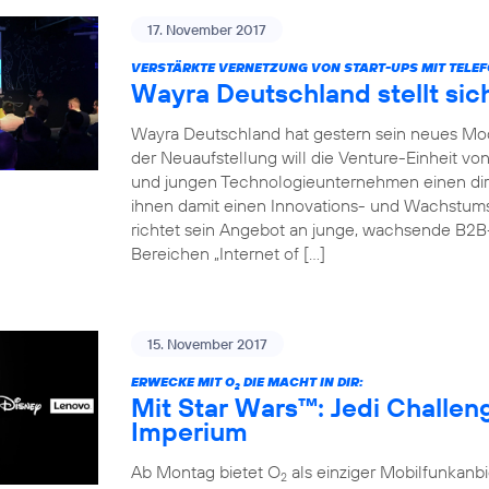
17. November 2017
VERSTÄRKTE VERNETZUNG VON START-UPS MIT TELEF
Wayra Deutschland stellt sic
Wayra Deutschland hat gestern sein neues Mode
der Neuaufstellung will die Venture-Einheit vo
und jungen Technologieunternehmen einen dir
ihnen damit einen Innovations- und Wachstu
richtet sein Angebot an junge, wachsende B2
Bereichen „Internet of […]
15. November 2017
ERWECKE MIT O
DIE MACHT IN DIR:
2
Mit Star Wars™: Jedi Challe
Imperium
Ab Montag bietet O
als einziger Mobilfunkan
2