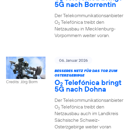
5G nach Borrentin
Der Telekommunikationsanbieter
O
Telefónica treibt den
2
Netzausbau in Mecklenburg-
Vorpommern weiter voran.
06. Januar 2026
BESSERES NETZ FÜR DAS TOR ZUM
OSTERZGEBIRGE
O
Telefónica bringt
Credits: Jörg Borm
2
5G nach Dohna
Der Telekommunikationsanbieter
O
Telefónica treibt den
2
Netzausbau auch im Landkreis
Sächsische Schweiz-
Osterzgebirge weiter voran