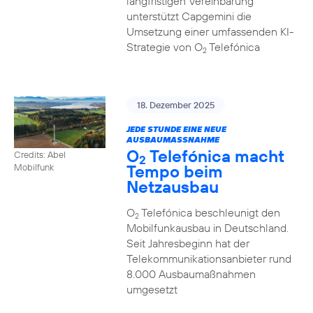
langfristigen Vereinbarung
unterstützt Capgemini die
Umsetzung einer umfassenden KI-
Strategie von O
Telefónica
2
18. Dezember 2025
JEDE STUNDE EINE NEUE
AUSBAUMASSNAHME
O
Telefónica macht
Credits: Abel
2
Tempo beim
Mobilfunk
Netzausbau
O
Telefónica beschleunigt den
2
Mobilfunkausbau in Deutschland.
Seit Jahresbeginn hat der
Telekommunikationsanbieter rund
8.000 Ausbaumaßnahmen
umgesetzt