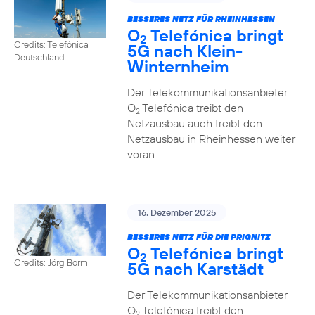
BESSERES NETZ FÜR RHEINHESSEN
O
Telefónica bringt
2
Credits: Telefónica
5G nach Klein-
Deutschland
Winternheim
Der Telekommunikationsanbieter
O
Telefónica treibt den
2
Netzausbau auch treibt den
Netzausbau in Rheinhessen weiter
voran
16. Dezember 2025
BESSERES NETZ FÜR DIE PRIGNITZ
O
Telefónica bringt
2
Credits: Jörg Borm
5G nach Karstädt
Der Telekommunikationsanbieter
O
Telefónica treibt den
2