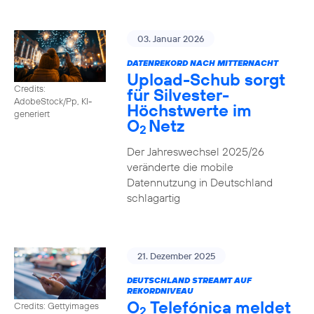
03. Januar 2026
DATENREKORD NACH MITTERNACHT
Upload-Schub sorgt
Credits:
für Silvester-
AdobeStock/Pp, KI-
Höchstwerte im
generiert
O
Netz
2
Der Jahreswechsel 2025/26
veränderte die mobile
Datennutzung in Deutschland
schlagartig
21. Dezember 2025
DEUTSCHLAND STREAMT AUF
REKORDNIVEAU
O
Telefónica meldet
Credits: Gettyimages
2