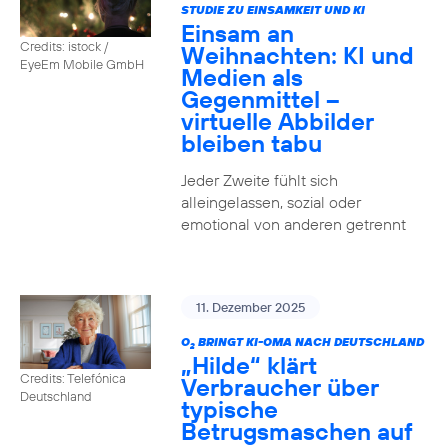
STUDIE ZU EINSAMKEIT UND KI
Einsam an
Credits: istock /
Weihnachten: KI und
EyeEm Mobile GmbH
Medien als
Gegenmittel –
virtuelle Abbilder
bleiben tabu
Jeder Zweite fühlt sich
alleingelassen, sozial oder
emotional von anderen getrennt
11. Dezember 2025
O
BRINGT KI-OMA NACH DEUTSCHLAND
2
„Hilde“ klärt
Credits: Telefónica
Verbraucher über
Deutschland
typische
Betrugsmaschen auf