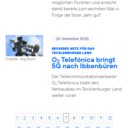
möglichen Punkten und erreicht
damit bereits zum sechsten Mal in
Folge die Note „sehr gut“
25. November 2025
BESSERES NETZ FÜR DAS
TECKLENBURGER LAND
O
Telefónica bringt
Credits: Jörg Borm
2
5G nach Ibbenbüren
Der Telekommunikationsanbieter
O
Telefónica treibt den
2
Netzausbau im Tecklenburger Land
weiter voran
1
2
3
4
5
6
7
8
9
10
11
12