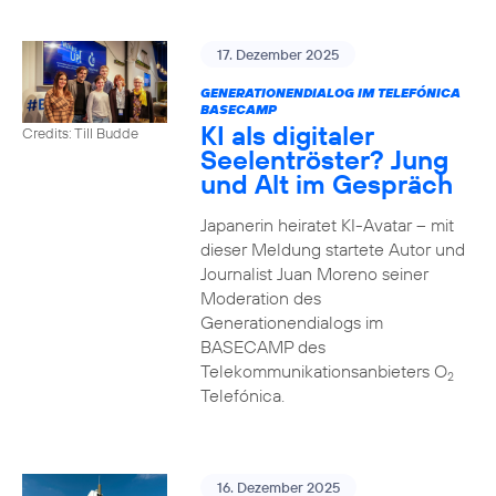
17. Dezember 2025
GENERATIONENDIALOG IM TELEFÓNICA
BASECAMP
KI als digitaler
Credits: Till Budde
Seelentröster? Jung
und Alt im Gespräch
Japanerin heiratet KI-Avatar – mit
dieser Meldung startete Autor und
Journalist Juan Moreno seiner
Moderation des
Generationendialogs im
BASECAMP des
Telekommunikationsanbieters O
2
Telefónica.
16. Dezember 2025