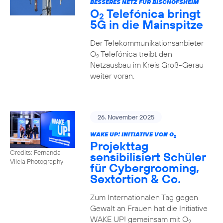
BESSERES NETZ FÜR BISCHOFSHEIM
O
Telefónica bringt
2
5G in die Mainspitze
Der Telekommunikationsanbieter
O
Telefónica treibt den
2
Netzausbau im Kreis Groß-Gerau
weiter voran.
26. November 2025
WAKE UP! INITIATIVE VON O
2
Projekttag
Credits: Fernanda
sensibilisiert Schüler
Vilela Photography
für Cybergrooming,
Sextortion & Co.
Zum Internationalen Tag gegen
Gewalt an Frauen hat die Initiative
WAKE UP! gemeinsam mit O
2