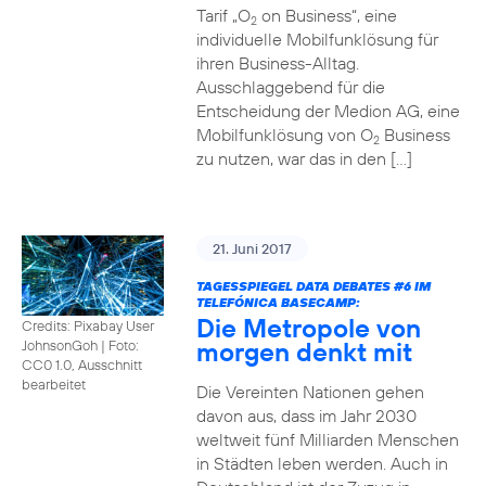
Tarif „O
on Business“, eine
2
individuelle Mobilfunklösung für
ihren Business-Alltag.
Ausschlaggebend für die
Entscheidung der Medion AG, eine
Mobilfunklösung von O
Business
2
zu nutzen, war das in den […]
21. Juni 2017
TAGESSPIEGEL DATA DEBATES
#6
IM
TELEFÓNICA BASECAMP:
Die Metropole von
Credits: Pixabay User
morgen denkt mit
JohnsonGoh
|
Foto:
CC0 1.0, Ausschnitt
bearbeitet
Die Vereinten Nationen gehen
davon aus, dass im Jahr 2030
weltweit fünf Milliarden Menschen
in Städten leben werden. Auch in