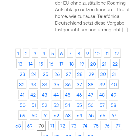
der EU ohne zusätzliche Roaming-
Aufschläge nutzen können – like at
home, wie zuhause. Telefónica
Deutschland setzt diese Vorgabe
fristgerecht um und ermöglicht […]
1
2
3
4
5
6
7
8
9
10
11
12
13
14
15
16
17
18
19
20
21
22
23
24
25
26
27
28
29
30
31
32
33
34
35
36
37
38
39
40
41
42
43
44
45
46
47
48
49
50
51
52
53
54
55
56
57
58
59
60
61
62
63
64
65
66
67
68
69
70
71
72
73
74
75
76
77