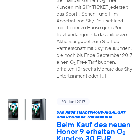
Seit Januar können O
Free
2
Kunden mit SKY TICKET jederzeit
das Sport-, Serien- und Film-
Angebot von Sky Deutschland
mobil oder zu Hause genießen.
Jetzt verlängert O
das exklusive
2
Aktionsangebot zum Start der
Partnerschaft mit Sky: Neukunden,
die noch bis Ende September 2017
einen O
Free Tarif buchen,
2
erhalten für sechs Monate das Sky
Entertainment oder […]
30. Juni 2017
DAS NEUE SMARTPHONE-HIGHLIGHT
VON HONOR IM VORVERKAUF:
Beim Kauf des neuen
Honor 9 erhalten O
2
Kunden 30 EUR