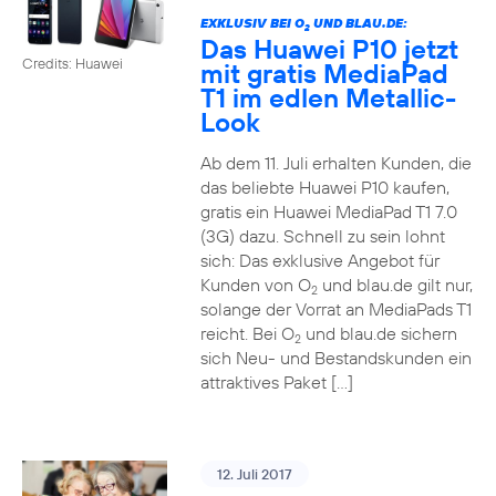
EXKLUSIV BEI O
UND BLAU.DE:
2
Das Huawei P10 jetzt
Credits: Huawei
mit gratis MediaPad
T1 im edlen Metallic-
Look
Ab dem 11. Juli erhalten Kunden, die
das beliebte Huawei P10 kaufen,
gratis ein Huawei MediaPad T1 7.0
(3G) dazu. Schnell zu sein lohnt
sich: Das exklusive Angebot für
Kunden von O
und blau.de gilt nur,
2
solange der Vorrat an MediaPads T1
reicht. Bei O
und blau.de sichern
2
sich Neu- und Bestandskunden ein
attraktives Paket […]
12. Juli 2017