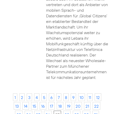
vertreten und dort als Anbieter von
mobilen Sprach- und
Datendiensten für ‚Global Citizens‘
ein etablierter Bestandteil der
Marktlandschaft. Um ihr
Wachstumspotenzial weiter zu
erhöhen, wird Lebara ihr
Mobilfunkgeschäft künftig über die
Netzinfrastruktur von Telefónica
Deutschland realisieren. Der
Wechsel als neuester Wholesale-
Partner zum Münchener
Telekommunikationsunternehmen
ist für nächstes Jahr geplant.
1
2
3
4
5
6
7
8
9
10
11
12
13
14
15
16
17
18
19
20
21
22