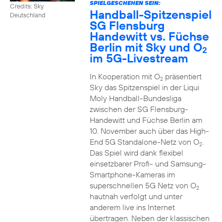
SPIELGESCHEHEN SEIN:
Credits: Sky
Handball-Spitzenspiel
Deutschland
SG Flensburg
Handewitt vs. Füchse
Berlin mit Sky und O
2
im 5G-Livestream
In Kooperation mit O
präsentiert
2
Sky das Spitzenspiel in der Liqui
Moly Handball-Bundesliga
zwischen der SG Flensburg-
Handewitt und Füchse Berlin am
10. November auch über das High-
End 5G Standalone-Netz von O
.
2
Das Spiel wird dank flexibel
einsetzbarer Profi- und Samsung-
Smartphone-Kameras im
superschnellen 5G Netz von O
2
hautnah verfolgt und unter
anderem live ins Internet
übertragen. Neben der klassischen