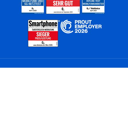
Home
Unternehmen
Netze
Nachhaltigkeit
Kunden
Investoren
Partner
Karriere
Presse
News
Privatkunden
Geschäftskunden
Worldwide