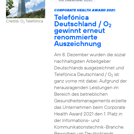
CORPORATE HEALTH AWARD 2021:
Telefónica
Credits: O
Telefónica
Deutschland / O
2
2
gewinnt erneut
renommierte
Auszeichnung
Am 8. Dezember wurden die sozial
nachhaltigsten Arbeitgeber
Deutschlands ausgezeichnet und
Telefónica Deutschland / O
ist
2
ganz vorne mit dabei. Aufgrund der
herausragenden Leistungen im
Bereich des betrieblichen
Gesundheitsmanagements erzielte
das Unternehmen beim Corporate
Health Award 2021 den 1. Platz in
der Informations- und
Kommunikationstechnik-Branche.
Beworben um Deutschlands