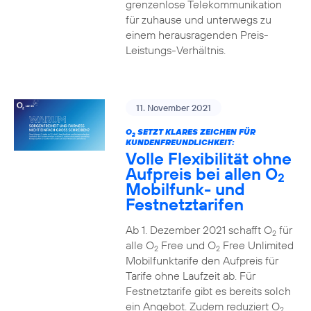
grenzenlose Telekommunikation
für zuhause und unterwegs zu
einem herausragenden Preis-
Leistungs-Verhältnis.
11. November 2021
O
SETZT KLARES ZEICHEN FÜR
2
KUNDENFREUNDLICHKEIT:
Volle Flexibilität ohne
Aufpreis bei allen O
2
Mobilfunk- und
Festnetztarifen
Ab 1. Dezember 2021 schafft O
für
2
alle O
Free und O
Free Unlimited
2
2
Mobilfunktarife den Aufpreis für
Tarife ohne Laufzeit ab. Für
Festnetztarife gibt es bereits solch
ein Angebot. Zudem reduziert O
2