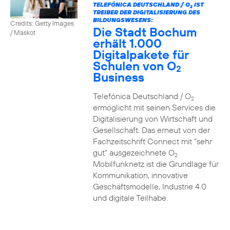
TELEFÓNICA DEUTSCHLAND / O
IST
2
TREIBER DER DIGITALISIERUNG DES
BILDUNGSWESENS:
Credits: Getty Images
Die Stadt Bochum
/ Maskot
erhält 1.000
Digitalpakete für
Schulen von O
2
Business
Telefónica Deutschland / O
2
ermöglicht mit seinen Services die
Digitalisierung von Wirtschaft und
Gesellschaft. Das erneut von der
Fachzeitschrift Connect mit “sehr
gut” ausgezeichnete O
2
Mobilfunknetz ist die Grundlage für
Kommunikation, innovative
Geschäftsmodelle, Industrie 4.0
und digitale Teilhabe.