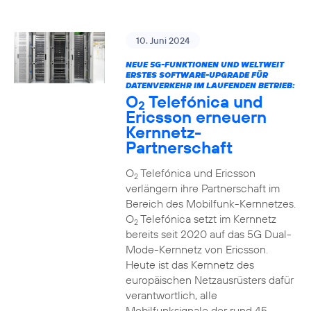
10. Juni 2024
NEUE 5G-FUNKTIONEN UND WELTWEIT
ERSTES SOFTWARE-UPGRADE FÜR
DATENVERKEHR IM LAUFENDEN BETRIEB:
O
Telefónica und
2
Ericsson erneuern
Kernnetz-
Partnerschaft
O
Telefónica und Ericsson
2
verlängern ihre Partnerschaft im
Bereich des Mobilfunk-Kernnetzes.
O
Telefónica setzt im Kernnetz
2
bereits seit 2020 auf das 5G Dual-
Mode-Kernnetz von Ericsson.
Heute ist das Kernnetz des
europäischen Netzausrüsters dafür
verantwortlich, alle
Mobilfunksignale der rund 45