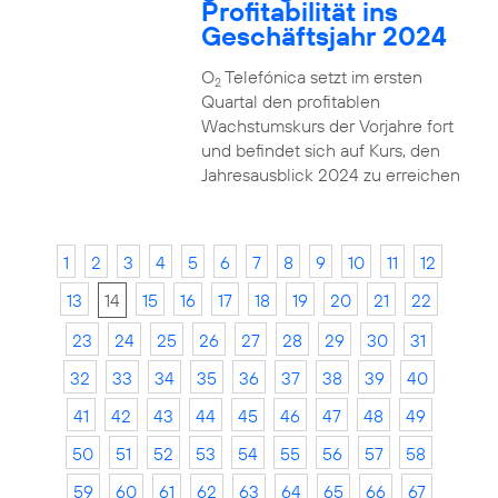
Profitabilität ins
Geschäftsjahr 2024
O
Telefónica setzt im ersten
2
Quartal den profitablen
Wachstumskurs der Vorjahre fort
und befindet sich auf Kurs, den
Jahresausblick 2024 zu erreichen
1
2
3
4
5
6
7
8
9
10
11
12
13
14
15
16
17
18
19
20
21
22
23
24
25
26
27
28
29
30
31
32
33
34
35
36
37
38
39
40
41
42
43
44
45
46
47
48
49
50
51
52
53
54
55
56
57
58
59
60
61
62
63
64
65
66
67