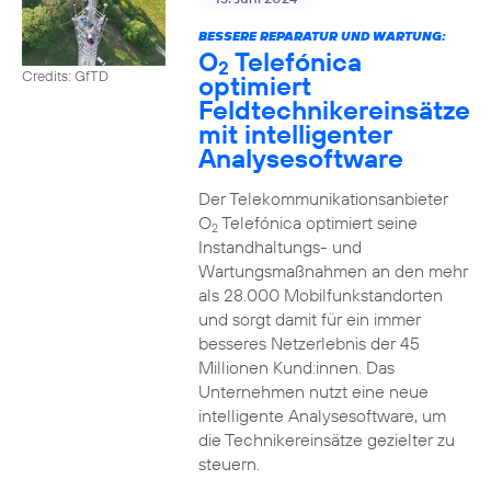
BESSERE REPARATUR UND WARTUNG:
O
Telefónica
2
Credits: GfTD
optimiert
Feldtechnikereinsätze
mit intelligenter
Analysesoftware
Der Telekommunikationsanbieter
O
Telefónica optimiert seine
2
Instandhaltungs- und
Wartungsmaßnahmen an den mehr
als 28.000 Mobilfunkstandorten
und sorgt damit für ein immer
besseres Netzerlebnis der 45
Millionen Kund:innen. Das
Unternehmen nutzt eine neue
intelligente Analysesoftware, um
die Technikereinsätze gezielter zu
steuern.