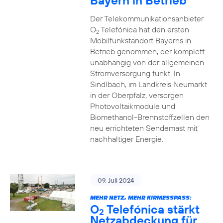
Bayern in Betrieb
Der Telekommunikationsanbieter
O
Telefónica hat den ersten
2
Mobilfunkstandort Bayerns in
Betrieb genommen, der komplett
unabhängig von der allgemeinen
Stromversorgung funkt. In
Sindlbach, im Landkreis Neumarkt
in der Oberpfalz, versorgen
Photovoltaikmodule und
Biomethanol-Brennstoffzellen den
neu errichteten Sendemast mit
nachhaltiger Energie.
09. Juli 2024
MEHR NETZ, MEHR KIRMESSPASS:
O
Telefónica stärkt
2
Netzabdeckung für