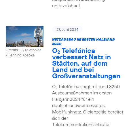
unterzeichnet.
27. Juni 2024
NETZAUSBAU IM ERSTEN HALBJAHR
2024:
O
Telefónica
Credits: O
Telefónica
2
2
verbessert Netz in
/ Henning Koepke
Städten, auf dem
Land und bei
Großveranstaltungen
O
Telefónica sorgt mit rund 3250
2
Ausbaumaßnahmen im ersten
Halbjahr 2024 für ein
deutschlandweit besseres
Mobilfunknetz. Gleichzeitig bereitet
sich der
Telekommunikationsanbieter