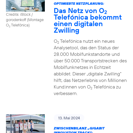
OPTIMIERTE NETZPLANUNG:
Das Netz von O
2
Credits: iStock /
Telefónica bekommt
gorodenkoff (Montage
einen digitalen
O
Telefónica)
2
Zwilling
O
Telefónica nutzt ein neues
2
Analysetool, das den Status der
28.000 Mobilfunkstandorte und
über 50.000 Transportstrecken des
Mobilfunknetzes in Echtzeit
abbildet. Dieser „digitale Zwilling“
hilft, das Netzerlebnis von Millionen
Kund:innen von O
Telefónica zu
2
verbessern.
13. Mai 2024
ZWISCHENBILANZ „GIGABIT
INNOVATION TRACK“: