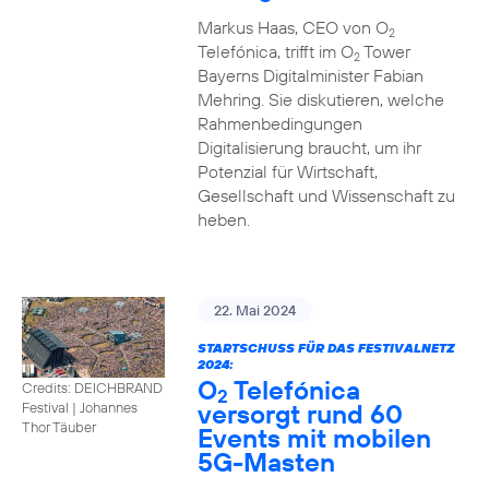
Markus Haas, CEO von O
2
Telefónica, trifft im O
Tower
2
Bayerns Digitalminister Fabian
Mehring. Sie diskutieren, welche
Rahmenbedingungen
Digitalisierung braucht, um ihr
Potenzial für Wirtschaft,
Gesellschaft und Wissenschaft zu
heben.
22. Mai 2024
STARTSCHUSS FÜR DAS FESTIVALNETZ
2024:
O
Telefónica
Credits: DEICHBRAND
2
versorgt rund 60
Festival | Johannes
Thor Täuber
Events mit mobilen
5G-Masten