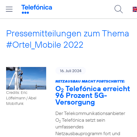
Pressemitteilungen zum Thema
#Ortel_Mobile 2022
16. Juli 2024
NETZAUSBAU MACHT FORTSCHRITTE:
O
Telefónica erreicht
2
Credits: Eric
96 Prozent 5G-
Löffelmann / Abel
Versorgung
Mobilfunk
Der Telekommunikationsanbieter
O
Telefónica setzt sein
2
umfassendes
Netzausbauprogramm fort und