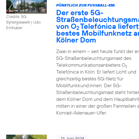
PÜNKTLICH ZUR FUSSBALL-EM:
Der erste 5G-
Credits: 5G
Straßenbeleuchtungsm
Synergiewerk | Udo
von O
Telefónica liefert
2
Ernhuber
bestes Mobilfunknetz 
Kölner Dom
Zwei in einem – seit heute funkt der er
5G-Straßenbeleuchtungsmast des
Telekommunikationsanbieters O
2
Telefónica in Köln. Er liefert Licht und
gleichzeitig bestes 5G-Netz für
Mobilfunkkund:innen. Der 5G-
Straßenbeleuchtungsmast steht hinte
dem Kölner Dom und dem Hauptbahn
mitten in einer der großen Fanmeilen
Konrad-Adenauer-Ufer.
13. Juni 2024