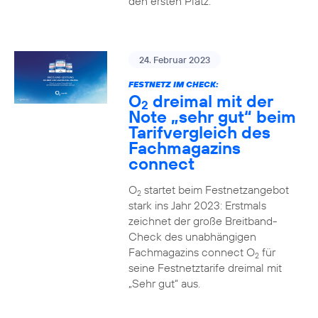
den ersten Platz.
24. Februar 2023
FESTNETZ IM CHECK:
O
dreimal mit der
2
Note „sehr gut“ beim
Tarifvergleich des
Fachmagazins
connect
O
startet beim Festnetzangebot
2
stark ins Jahr 2023: Erstmals
zeichnet der große Breitband-
Check des unabhängigen
Fachmagazins connect O
für
2
seine Festnetztarife dreimal mit
„Sehr gut“ aus.