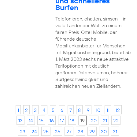
und schnelleres
Surfen
Telefonieren, chatten, simsen – in
viele Länder der Welt zu einem
fairen Preis. Ortel Mobile, der
führende deutsche
Mobilfunkanbieter für Menschen
mit Migrationshintergrund, bietet ab
1. März 2023 sechs neue attraktive
Tarifoptionen mit deutlich
größerem Datenvolumen, höherer
Surfgeschwindigkeit und
zahlreichen neuen Zielländern.
1
2
3
4
5
6
7
8
9
10
11
12
13
14
15
16
17
18
19
20
21
22
23
24
25
26
27
28
29
30
31