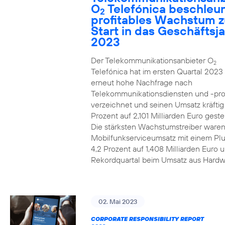
O
Telefónica beschleun
2
profitables Wachstum 
Start in das Geschäftsj
2023
Der Telekommunikationsanbieter O
2
Telefónica hat im ersten Quartal 2023
erneut hohe Nachfrage nach
Telekommunikationsdiensten und -pr
verzeichnet und seinen Umsatz kräfti
Prozent auf 2,101 Milliarden Euro gestei
Die stärksten Wachstumstreiber waren
Mobilfunkserviceumsatz mit einem Pl
4,2 Prozent auf 1,408 Milliarden Euro 
Rekordquartal beim Umsatz aus Hardw
02. Mai 2023
CORPORATE RESPONSIBILITY REPORT