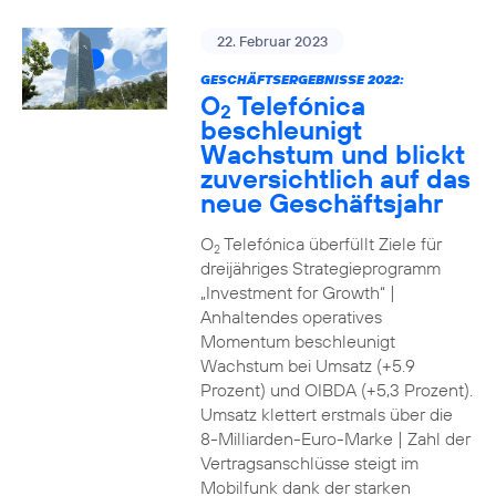
22. Februar 2023
GESCHÄFTSERGEBNISSE 2022:
O
Telefónica
2
beschleunigt
Wachstum und blickt
zuversichtlich auf das
neue Geschäftsjahr
O
Telefónica überfüllt Ziele für
2
dreijähriges Strategieprogramm
„Investment for Growth“ |
Anhaltendes operatives
Momentum beschleunigt
Wachstum bei Umsatz (+5.9
Prozent) und OIBDA (+5,3 Prozent).
Umsatz klettert erstmals über die
8-Milliarden-Euro-Marke | Zahl der
Vertragsanschlüsse steigt im
Mobilfunk dank der starken