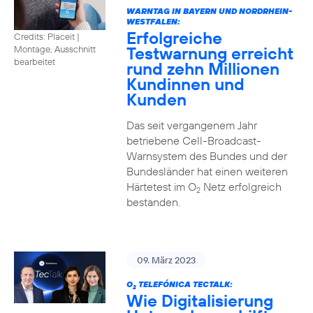
WARNTAG IN BAYERN UND NORDRHEIN-
WESTFALEN:
Erfolgreiche
Credits: Placeit |
Testwarnung erreicht
Montage, Ausschnitt
bearbeitet
rund zehn Millionen
Kundinnen und
Kunden
Das seit vergangenem Jahr
betriebene Cell-Broadcast-
Warnsystem des Bundes und der
Bundesländer hat einen weiteren
Härtetest im O
Netz erfolgreich
2
bestanden.
09. März 2023
O
TELEFÓNICA TECTALK:
2
Wie Digitalisierung