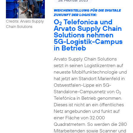
28. Februar 2023
WEICHENSTELLUNG FÜR DIE DIGITALE
ZUKUNFT DER LOGISTIK:
O
Telefonica und
Credits: Arvato Supply
2
Arvato Supply Chain
Chain Solutions
Solutions nehmen
5G-Logistik-Campus
in Betrieb
Arvato Supply Chain Solutions
setzt in seinen Logistikzentren auf
neueste Mobilfunktechnologie und
hat jetzt am Standort Marienfeld in
Ostwestfalen-Lippe ein 5G-
Standalone-Campusnetz von O
2
Telefónica in Betrieb genommen.
Dieses ist nicht an ein öffentliches
Netz angebunden und funkt auf
einer Fläche von 32.000
Quadratmetern. So werden die 280
Mitarbeitenden sowie Scanner und