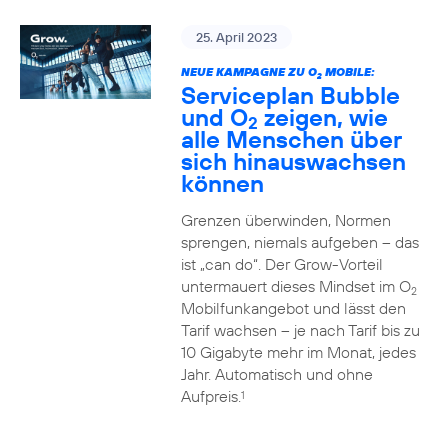
25. April 2023
NEUE KAMPAGNE ZU O
MOBILE:
2
Serviceplan Bubble
und O
zeigen, wie
2
alle Menschen über
sich hinauswachsen
können
Grenzen überwinden, Normen
sprengen, niemals aufgeben – das
ist „can do“. Der Grow-Vorteil
untermauert dieses Mindset im O
2
Mobilfunkangebot und lässt den
Tarif wachsen – je nach Tarif bis zu
10 Gigabyte mehr im Monat, jedes
Jahr. Automatisch und ohne
Aufpreis.
1