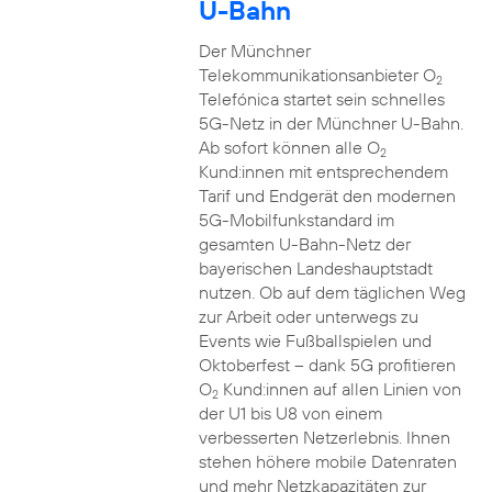
U-Bahn
Der Münchner
Telekommunikationsanbieter O
2
Telefónica startet sein schnelles
5G-Netz in der Münchner U-Bahn.
Ab sofort können alle O
2
Kund:innen mit entsprechendem
Tarif und Endgerät den modernen
5G-Mobilfunkstandard im
gesamten U-Bahn-Netz der
bayerischen Landeshauptstadt
nutzen. Ob auf dem täglichen Weg
zur Arbeit oder unterwegs zu
Events wie Fußballspielen und
Oktoberfest – dank 5G profitieren
O
Kund:innen auf allen Linien von
2
der U1 bis U8 von einem
verbesserten Netzerlebnis. Ihnen
stehen höhere mobile Datenraten
und mehr Netzkapazitäten zur