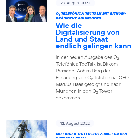
23. August 2022
O
TELEFÓNICA TECTALK MIT BITKOM-
2
PRÄSIDENT ACHIM BERG:
Wie die
Digitalisierung von
Land und Staat
endlich gelingen kann
In der neuen Ausgabe des O
2
Telefónica TecTalk ist Bitkom-
Präsident Achim Berg der
Einladung von O
Telefónica-CEO
2
Markus Haas gefolgt und nach
München in den O
Tower
2
gekommen.
12. August 2022
MILLIONEN-UNTERSTÜTZUNG FÜR DEN