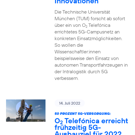
Innovationen
Die Technische Universität
München (TUM) forscht ab sofort
über ein von O
Telefónica
2
errichtetes 5G-Campusnetz an
konkreten Einsatzmöglichkeiten.
So wollen die
Wissenschaftler:innen
beispielsweise den Einsatz von
autonomen Transportfahrzeugen in
der Intralogistik durch 5G
verbessern.
14. Juli 2022
50 PROZENT 5G-VERSORGUNG:
O
Telefónica erreicht
2
frühzeitig 5G-
Ausbauziel für 2022