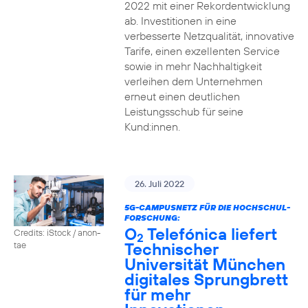
2022 mit einer Rekordentwicklung
ab. Investitionen in eine
verbesserte Netzqualität, innovative
Tarife, einen exzellenten Service
sowie in mehr Nachhaltigkeit
verleihen dem Unternehmen
erneut einen deutlichen
Leistungsschub für seine
Kund:innen.
26. Juli 2022
5G-CAMPUSNETZ FÜR DIE HOCHSCHUL-
FORSCHUNG:
O
Telefónica liefert
Credits: iStock / anon-
2
Technischer
tae
Universität München
digitales Sprungbrett
für mehr