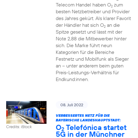
Telecom Handel haben O
zum
2
besten Netzbetreiber und Provider
des Jahres gekürt. Als klarer Favorit
der Händler hat sich O
an die
2
Spitze gesetzt und lässt mit der
Note 2,88 die Mitbewerber hinter
sich. Die Marke führt neun
Kategorien für die Bereiche
Festnetz und Mobilfunk als Sieger
an – unter anderem beim guten
Preis-Leistungs-Verhältnis für
Endkund:innen.
08. Juli 2022
VERBESSERTES NETZ FÜR DIE
BAYERISCHE LANDESHAUPTSTADT:
O
Telefónica startet
Credits: iStock
2
5G in der Münchner