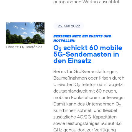
europäischen Werten ausrichtet.
25. Mai 2022
BESSERES NETZ BEI EVENTS UND
NOTFÄLLEN:
O
schickt 60 mobile
Credits: O
Telefónica
2
2
5G-Sendemasten in
den Einsatz
Sei es für Großveranstaltungen,
Baumaßnahmen oder Krisen durch
Unwetter: O
Telefónica ist ab jetzt
2
deutschlandweit mit 60 neuen,
mobilen Funkstationen unterwegs.
Damit kann das Unternehmen O
2
Kund:innen schnell und flexibel
zusätzliche 4G/2G-Kapazitäten
sowie leistungsfähiges 5G auf 3,6
GHz genau dort zur Verfügung