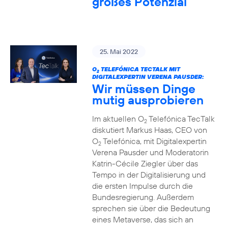
großes Potenzial
25. Mai 2022
O
TELEFÓNICA TECTALK MIT
2
DIGITALEXPERTIN VERENA PAUSDER:
Wir müssen Dinge
mutig ausprobieren
Im aktuellen O
Telefónica TecTalk
2
diskutiert Markus Haas, CEO von
O
Telefónica, mit Digitalexpertin
2
Verena Pausder und Moderatorin
Katrin-Cécile Ziegler über das
Tempo in der Digitalisierung und
die ersten Impulse durch die
Bundesregierung. Außerdem
sprechen sie über die Bedeutung
eines Metaverse, das sich an