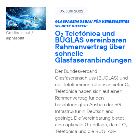
09. Juni 2022
GLASFASERAUSBAU FÜR VERBESSERTES
5G-NETZ NUTZEN:
O
Telefónica und
Credits: istock /
2
BUGLAS vereinbaren
alphaspirit
Rahmenvertrag über
schnelle
Glasfaseranbindungen
Der Bundesverband
Glasfaseranschluss (BUGLAS) und
der Telekommunikationsanbieter O
2
Telefónica haben sich auf einen
Rahmenvertrag für den
beschleunigten Ausbau der 5G-
Infrastruktur in Deutschland
geeinigt. Die Vereinbarung bietet
eine optimale Grundlage, damit O
2
Telefónica und die BUGLAS-