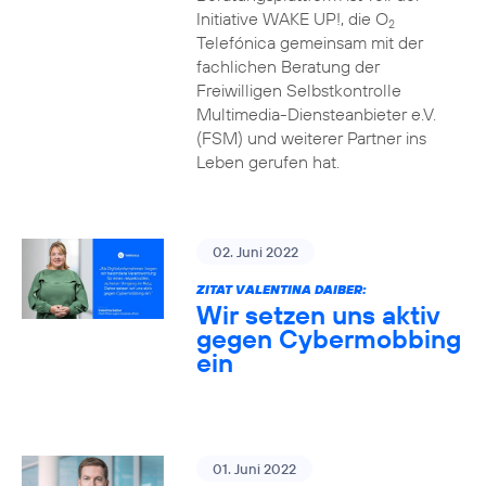
Initiative WAKE UP!, die O
2
Telefónica gemeinsam mit der
fachlichen Beratung der
Freiwilligen Selbstkontrolle
Multimedia-Diensteanbieter e.V.
(FSM) und weiterer Partner ins
Leben gerufen hat.
02. Juni 2022
ZITAT VALENTINA DAIBER:
Wir setzen uns aktiv
gegen Cybermobbing
ein
01. Juni 2022