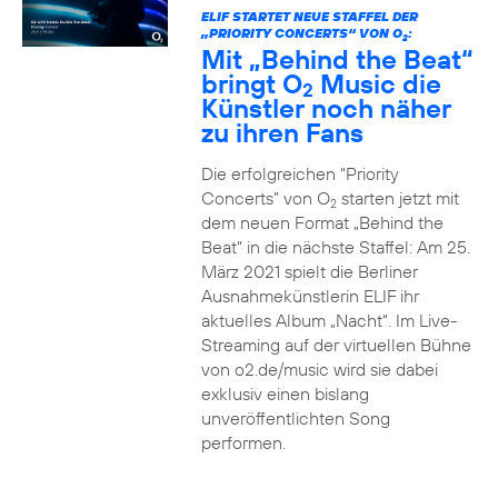
ELIF STARTET NEUE STAFFEL DER
„PRIORITY CONCERTS“ VON O
:
2
Mit „Behind the Beat“
bringt O
Music die
2
Künstler noch näher
zu ihren Fans
Die erfolgreichen “Priority
Concerts” von O
starten jetzt mit
2
dem neuen Format „Behind the
Beat“ in die nächste Staffel: Am 25.
März 2021 spielt die Berliner
Ausnahmekünstlerin ELIF ihr
aktuelles Album „Nacht“. Im Live-
Streaming auf der virtuellen Bühne
von o2.de/music wird sie dabei
exklusiv einen bislang
unveröffentlichten Song
performen.