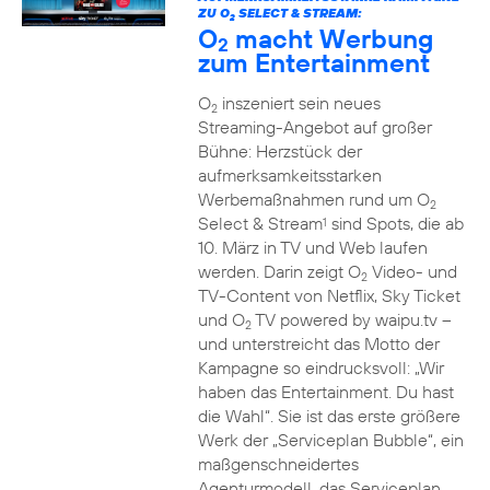
ZU O
SELECT & STREAM:
2
O
macht Werbung
2
zum Entertainment
O
inszeniert sein neues
2
Streaming-Angebot auf großer
Bühne: Herzstück der
aufmerksamkeitsstarken
Werbemaßnahmen rund um O
2
Select & Stream
sind Spots, die ab
1
10. März in TV und Web laufen
werden. Darin zeigt O
Video- und
2
TV-Content von Netflix, Sky Ticket
und O
TV powered by waipu.tv –
2
und unterstreicht das Motto der
Kampagne so eindrucksvoll: „Wir
haben das Entertainment. Du hast
die Wahl“. Sie ist das erste größere
Werk der „Serviceplan Bubble“, ein
maßgenschneidertes
Agenturmodell, das Serviceplan