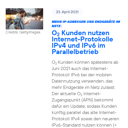
23. April 2021
MEHR IP-ADRESSEN UND ENDGERÄTE IM
NETZ:
O
Kunden nutzen
Credits: Gettyimages
2
Internet-Protokolle
IPv4 und IPv6 im
Parallelbetrieb
O
Kunden können spätestens ab
2
Juni 2021 auch das Internet-
Protokoll IPv6 bei der mobilen
Datennutzung verwenden, das
mehr Endgeräte im Netz zulässt.
Der aktuelle O
Internet-
2
Zugangspunkt (APN) bekommt
dafür ein Update, sodass Kunden
künftig parallel das alte Internet-
Protokoll IPv4 sowie den neueren
IPv6-Standard nutzen können (=