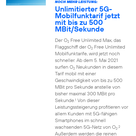
NOCH MEHR LEISTUNG:
Unlimitierter 5G-
Mobilfunktarif jetzt
mit bis zu 500
MBit/Sekunde
Der O
Free Unlimited Max, das
2
Flaggschiff der O
Free Unlimited
2
Mobilfunktarife, wird jetzt noch
schneller. Ab dem 5. Mai 2021
surfen O
Neukunden in diesem
2
Tarif mobil mit einer
Geschwindigkeit von bis zu 500
MBit pro Sekunde anstelle von
bisher maximal 300 MBit pro
Sekunde.
Von dieser
1
Leistungssteigerung profitieren vor
allem Kunden mit 5G-fähigen
Smartphones im schnell
wachsenden 5G-Netz von O
.
2
2
Außerdem werden die reinen