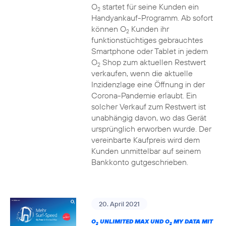
O
startet für seine Kunden ein
2
Handyankauf-Programm. Ab sofort
können O
Kunden ihr
2
funktionstüchtiges gebrauchtes
Smartphone oder Tablet in jedem
O
Shop zum aktuellen Restwert
2
verkaufen, wenn die aktuelle
Inzidenzlage eine Öffnung in der
Corona-Pandemie erlaubt. Ein
solcher Verkauf zum Restwert ist
unabhängig davon, wo das Gerät
ursprünglich erworben wurde. Der
vereinbarte Kaufpreis wird dem
Kunden unmittelbar auf seinem
Bankkonto gutgeschrieben.
20. April 2021
O
UNLIMITED MAX UND O
MY DATA MIT
2
2