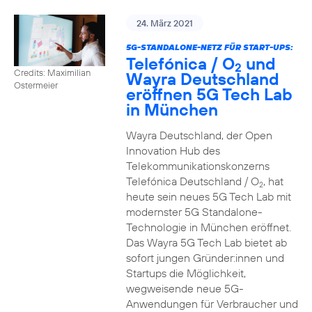
24. März 2021
5G-STANDALONE-NETZ FÜR START-UPS:
Telefónica / O
und
2
Credits: Maximilian
Wayra Deutschland
Ostermeier
eröffnen 5G Tech Lab
in München
Wayra Deutschland, der Open
Innovation Hub des
Telekommunikationskonzerns
Telefónica Deutschland / O
, hat
2
heute sein neues 5G Tech Lab mit
modernster 5G Standalone-
Technologie in München eröffnet.
Das Wayra 5G Tech Lab bietet ab
sofort jungen Gründer:innen und
Startups die Möglichkeit,
wegweisende neue 5G-
Anwendungen für Verbraucher und