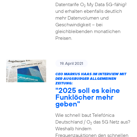
Datentarife O
My Data 5G-fähig
2
2
und erhalten ebenfalls deutlich
mehr Datenvolumen und
Geschwindigkeit – bei
gleichbleibenden monatlichen
Preisen.
19. April 2021
CEO MARKUS HAAS IM INTERVIEW MIT
DER AUGSBURGER ALLGEMEINEN
ZEITUNG:
"2025 soll es keine
Funklöcher mehr
geben"
Wie schnell baut Telefónica
Deutschland / O
das 5G Netz aus?
2
Weshalb hindern
Frequenzauktionen den schnellen