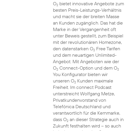
O
bietet innovative Angebote zum
2
besten Preis-Leistungs-Verhältnis
und macht sie der breiten Masse
an Kunden zugänglich. Das hat die
Marke in der Vergangenheit oft
unter Beweis gestellt, zum Beispiel
mit der revolutionären Homezone,
den datenstarken O
Free Tarifen
2
und dem neuartigen Unlimited-
Angebot. Mit Angeboten wie der
O
Connect-Option und dem O
2
2
You Konfigurator bieten wir
unseren O
Kunden maximale
2
Freiheit. Im connect Podcast
unterstreicht Wolfgang Metze,
Privatkundenvorstand von
Telefónica Deutschland und
verantwortlich für die Kernmarke,
dass O
an dieser Strategie auch in
2
Zukunft festhalten wird – so auch