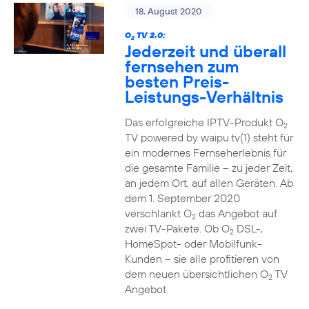
18. August 2020
O
TV 2.0:
2
Jederzeit und überall
fernsehen zum
besten Preis-
Leistungs-Verhältnis
Das erfolgreiche IPTV-Produkt O
2
TV powered by waipu.tv(1) steht für
ein modernes Fernseherlebnis für
die gesamte Familie – zu jeder Zeit,
an jedem Ort, auf allen Geräten. Ab
dem 1. September 2020
verschlankt O
das Angebot auf
2
zwei TV-Pakete. Ob O
DSL-,
2
HomeSpot- oder Mobilfunk-
Kunden – sie alle profitieren von
dem neuen übersichtlichen O
TV
2
Angebot.