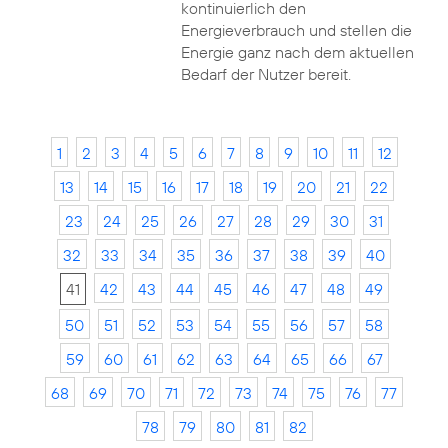
kontinuierlich den
Energieverbrauch und stellen die
Energie ganz nach dem aktuellen
Bedarf der Nutzer bereit.
1
2
3
4
5
6
7
8
9
10
11
12
13
14
15
16
17
18
19
20
21
22
23
24
25
26
27
28
29
30
31
32
33
34
35
36
37
38
39
40
41
42
43
44
45
46
47
48
49
50
51
52
53
54
55
56
57
58
59
60
61
62
63
64
65
66
67
68
69
70
71
72
73
74
75
76
77
78
79
80
81
82