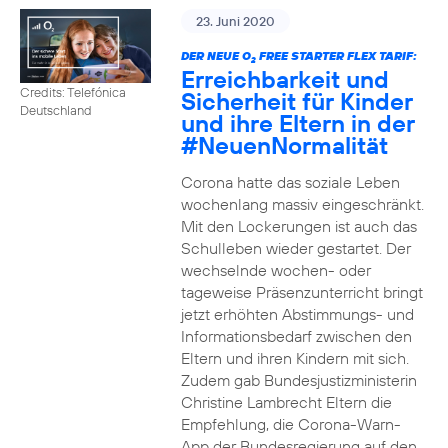
23. Juni 2020
DER NEUE O
FREE STARTER FLEX TARIF:
2
Erreichbarkeit und
Credits: Telefónica
Sicherheit für Kinder
Deutschland
und ihre Eltern in der
#NeuenNormalität
Corona hatte das soziale Leben
wochenlang massiv eingeschränkt.
Mit den Lockerungen ist auch das
Schulleben wieder gestartet. Der
wechselnde wochen- oder
tageweise Präsenzunterricht bringt
jetzt erhöhten Abstimmungs- und
Informationsbedarf zwischen den
Eltern und ihren Kindern mit sich.
Zudem gab Bundesjustizministerin
Christine Lambrecht Eltern die
Empfehlung, die Corona-Warn-
App der Bundesregierung auf den