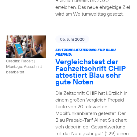
Brasilien bereits bis 2030
erreichen. Das neue ehrgeizige Ziel
wird am Weltumwelttag gesetzt.
05. Juni 2020
SPITZENPLATZIERUNG FÜR BLAU
PREPAID:
Vergleichstest der
Credits: Placeit
|
Fachzeitschrift CHIP
Montage, Ausschnitt
bearbeitet
attestiert Blau sehr
gute Noten
Die Zeitschrift CHIP hat kürzlich in
einem großen Vergleich Prepaid-
Tarife von 20 relevanten
Mobilfunkanbietern getestet. Der
Blau Prepaid-Tarif Allnet S sichert
sich dabei in der Gesamtwertung
mit der Note „sehr gut“ (1,29) einen