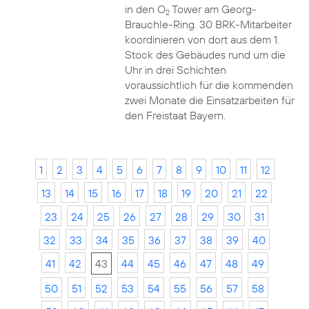
in den O
Tower am Georg-
2
Brauchle-Ring. 30 BRK-Mitarbeiter
koordinieren von dort aus dem 1.
Stock des Gebäudes rund um die
Uhr in drei Schichten
voraussichtlich für die kommenden
zwei Monate die Einsatzarbeiten für
den Freistaat Bayern.
1
2
3
4
5
6
7
8
9
10
11
12
13
14
15
16
17
18
19
20
21
22
23
24
25
26
27
28
29
30
31
32
33
34
35
36
37
38
39
40
41
42
43
44
45
46
47
48
49
50
51
52
53
54
55
56
57
58