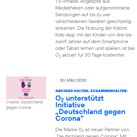
TV-Inhalte, Angebote aus
Mediatheken oder aufgenommene
Sendungen auf bis zu vier
verschiedenen Geräten gleichzeitig
streamen. Die Nutzung der Kidomi
Kids-App, mit der Kinder von drei bis
zwölf Jahren auf dem Smartphone
oder Tablet lernen und spielen, ist bei
O
aktuell für 30 Tage kostenfrei.
2
30. März 2020
ABSTAND HALTEN, ZUSAMMENHALTEN:
O
unterstützt
2
Credits: Deutschland
Initiative
gegen Corona
„Deutschland gegen
Corona“
Die Marke O
ist neuer Partner von
2
„Deutschland gegen Corona“. Mit