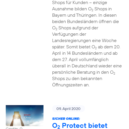
Shops für Kunden – einzige
Ausnahme bilden O
Shops in
2
Bayern und Thüringen. In diesen
beiden Bundesländern öffnen die
O
Shops aufgrund der
2
Verfügungen der
Landesregierungen eine Woche
später. Somit bietet O
ab dem 20.
2
April in 14 Bundesländern und ab
dem 27. April vollumfänglich
überall in Deutschland wieder eine
persönliche Beratung in den O
2
Shops zu den bekannten
Öffnungszeiten an.
09. April 2020
SICHER ONLINE:
O
Protect bietet
2
Credits: O