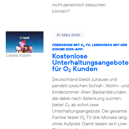
nicht persönlich besuchen
können?
31. März 2020
FERNSEHEN MIT O
TV, LERNSPASS MIT DER K
2
IDOMI KIDS-APP:
Kostenlose
Credits: Kidomi
Unterhaltungsangebote
für O
Kunden
2
Deutschland bleibt zuhause und
pendelt zwischen Schlaf-, Wohn- und
Kinderzimmer. Allen Bestandskunden,
die dabei nach Ablenkung suchen,
bietet O
ab sofort zwei
2
Unterhaltungsangebote: Die gesamte
Familie testet O
TV drei Monate lang
2
ohne Aufpreis: Damit lassen sich Live-