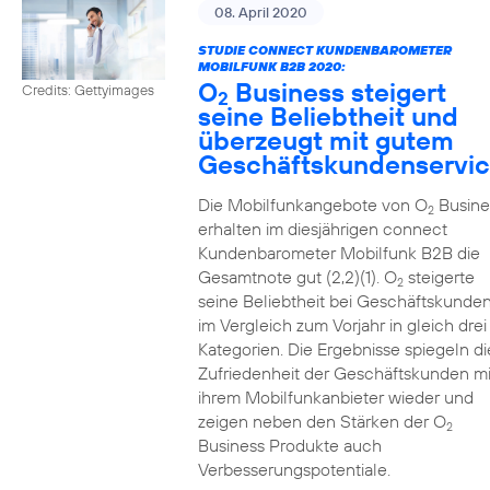
08. April 2020
STUDIE CONNECT KUNDENBAROMETER
MOBILFUNK B2B 2020:
O
Business steigert
Credits: Gettyimages
2
seine Beliebtheit und
überzeugt mit gutem
Geschäftskundenservi
Die Mobilfunkangebote von O
Busine
2
erhalten im diesjährigen connect
Kundenbarometer Mobilfunk B2B die
Gesamtnote gut (2,2)(1). O
steigerte
2
seine Beliebtheit bei Geschäftskunde
im Vergleich zum Vorjahr in gleich drei
Kategorien. Die Ergebnisse spiegeln di
Zufriedenheit der Geschäftskunden mi
ihrem Mobilfunkanbieter wieder und
zeigen neben den Stärken der O
2
Business Produkte auch
Verbesserungspotentiale.