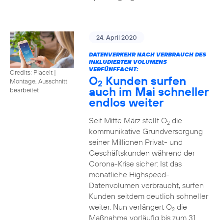
24. April 2020
DATENVERKEHR NACH VERBRAUCH DES
INKLUDIERTEN VOLUMENS
VERFÜNFFACHT:
Credits: Placeit
|
O
Kunden surfen
Montage, Ausschnitt
2
auch im Mai schneller
bearbeitet
endlos weiter
Seit Mitte März stellt O
die
2
kommunikative Grundversorgung
seiner Millionen Privat- und
Geschäftskunden während der
Corona-Krise sicher: Ist das
monatliche Highspeed-
Datenvolumen verbraucht, surfen
Kunden seitdem deutlich schneller
weiter. Nun verlängert O
die
2
Maßnahme vorläufig bis zum 31.