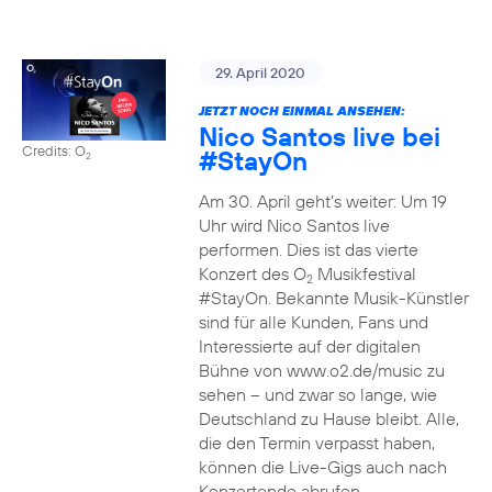
29. April 2020
JETZT NOCH EINMAL ANSEHEN:
Nico Santos live bei
Credits: O
#StayOn
2
Am 30. April geht’s weiter: Um 19
Uhr wird Nico Santos live
performen. Dies ist das vierte
Konzert des O
Musikfestival
2
#StayOn. Bekannte Musik-Künstler
sind für alle Kunden, Fans und
Interessierte auf der digitalen
Bühne von www.o2.de/music zu
sehen – und zwar so lange, wie
Deutschland zu Hause bleibt. Alle,
die den Termin verpasst haben,
können die Live-Gigs auch nach
Konzertende abrufen.