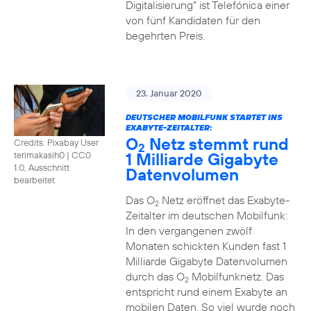
Digitalisierung“ ist Telefónica einer
von fünf Kandidaten für den
begehrten Preis.
23. Januar 2020
DEUTSCHER MOBILFUNK STARTET INS
EXABYTE-ZEITALTER:
O
Netz stemmt rund
Credits: Pixabay User
2
1 Milliarde Gigabyte
terimakasih0
|
CC0
1.0, Ausschnitt
Datenvolumen
bearbeitet
Das O
Netz eröffnet das Exabyte-
2
Zeitalter im deutschen Mobilfunk:
In den vergangenen zwölf
Monaten schickten Kunden fast 1
Milliarde Gigabyte Datenvolumen
durch das O
Mobilfunknetz. Das
2
entspricht rund einem Exabyte an
mobilen Daten. So viel wurde noch