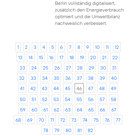
Berlin vollständig digitalisiert,
zusätzlich den Energieverbrauch
optimiert und die Umweltbilanz
nachweislich verbessert.
1
2
3
4
5
6
7
8
9
10
11
12
13
14
15
16
17
18
19
20
21
22
23
24
25
26
27
28
29
30
31
32
33
34
35
36
37
38
39
40
41
42
43
44
45
46
47
48
49
50
51
52
53
54
55
56
57
58
59
60
61
62
63
64
65
66
67
68
69
70
71
72
73
74
75
76
77
78
79
80
81
82