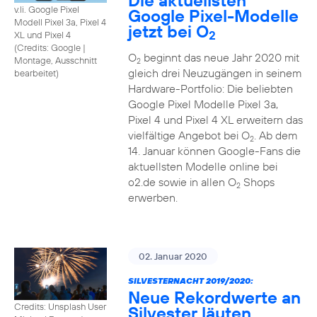
Die aktuellsten
v.li. Google Pixel
Google Pixel-Modelle
Modell Pixel 3a, Pixel 4
jetzt bei O
2
XL und Pixel 4
(
Credits: Google
|
O
beginnt das neue Jahr 2020 mit
Montage, Ausschnitt
2
gleich drei Neuzugängen in seinem
bearbeitet
)
Hardware-Portfolio: Die beliebten
Google Pixel Modelle Pixel 3a,
Pixel 4 und Pixel 4 XL erweitern das
vielfältige Angebot bei O
. Ab dem
2
14. Januar können Google-Fans die
aktuellsten Modelle online bei
o2.de sowie in allen O
Shops
2
erwerben.
02. Januar 2020
SILVESTERNACHT 2019/2020:
Neue Rekordwerte an
Credits: Unsplash User
Silvester läuten