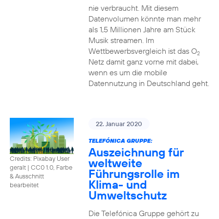
nie verbraucht. Mit diesem
Datenvolumen könnte man mehr
als 1,5 Millionen Jahre am Stück
Musik streamen. Im
Wettbewerbsvergleich ist das O
2
Netz damit ganz vorne mit dabei,
wenn es um die mobile
Datennutzung in Deutschland geht.
22. Januar 2020
TELEFÓNICA GRUPPE:
Auszeichnung für
Credits: Pixabay User
weltweite
geralt
|
CC0 1.0, Farbe
Führungsrolle im
& Ausschnitt
Klima- und
bearbeitet
Umweltschutz
Die Telefónica Gruppe gehört zu