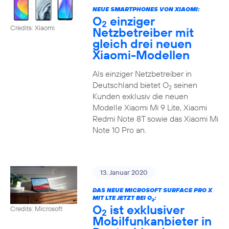
NEUE SMARTPHONES VON XIAOMI:
O
einziger
2
Credits: Xiaomi
Netzbetreiber mit
gleich drei neuen
Xiaomi-Modellen
Als einziger Netzbetreiber in
Deutschland bietet O
seinen
2
Kunden exklusiv die neuen
Modelle Xiaomi Mi 9 Lite, Xiaomi
Redmi Note 8T sowie das Xiaomi Mi
Note 10 Pro an.
13. Januar 2020
DAS NEUE MICROSOFT SURFACE PRO X
MIT LTE JETZT BEI O
:
2
O
ist exklusiver
Credits: Microsoft
2
Mobilfunkanbieter in