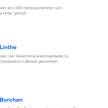
 mehr als 3.000 Verbraucherinnen und
 Hilde“ geführt
Linthe
mark: Der Telekommunikationsanbieter O
2
lfunkstandort in Betrieb genommen
 Borchen