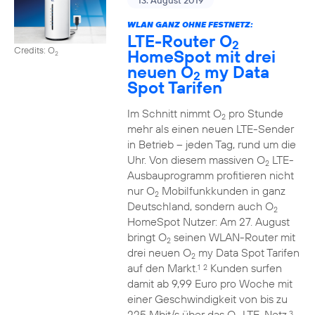
13. August 2019
WLAN GANZ OHNE FESTNETZ:
LTE-Router O
2
Credits: O
HomeSpot mit drei
2
neuen O
my Data
2
Spot Tarifen
Im Schnitt nimmt O
pro Stunde
2
mehr als einen neuen LTE-Sender
in Betrieb – jeden Tag, rund um die
Uhr. Von diesem massiven O
LTE-
2
Ausbauprogramm profitieren nicht
nur O
Mobilfunkkunden in ganz
2
Deutschland, sondern auch O
2
HomeSpot Nutzer: Am 27. August
bringt O
seinen WLAN-Router mit
2
drei neuen O
my Data Spot Tarifen
2
auf den Markt.
Kunden surfen
1
2
damit ab 9,99 Euro pro Woche mit
einer Geschwindigkeit von bis zu
225 Mbit/s über das O
LTE-Netz.
3