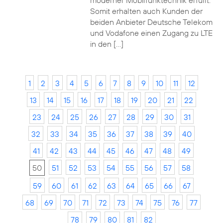
moderner Mobilfunktechnik erfüllt.
Somit erhalten auch Kunden der
beiden Anbieter Deutsche Telekom
und Vodafone einen Zugang zu LTE
in den […]
1
2
3
4
5
6
7
8
9
10
11
12
13
14
15
16
17
18
19
20
21
22
23
24
25
26
27
28
29
30
31
32
33
34
35
36
37
38
39
40
41
42
43
44
45
46
47
48
49
50
51
52
53
54
55
56
57
58
59
60
61
62
63
64
65
66
67
68
69
70
71
72
73
74
75
76
77
78
79
80
81
82