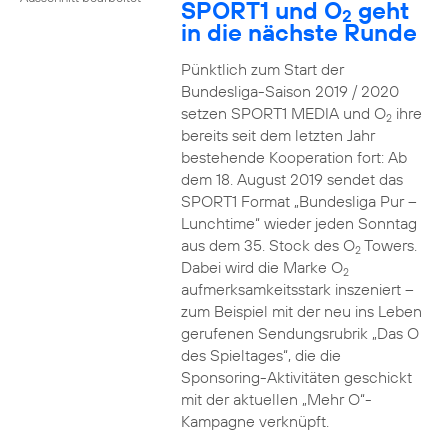
SPORT1 und O
geht
2
in die nächste Runde
Pünktlich zum Start der
Bundesliga-Saison 2019 / 2020
setzen SPORT1 MEDIA und O
ihre
2
bereits seit dem letzten Jahr
bestehende Kooperation fort: Ab
dem 18. August 2019 sendet das
SPORT1 Format „Bundesliga Pur –
Lunchtime“ wieder jeden Sonntag
aus dem 35. Stock des O
Towers.
2
Dabei wird die Marke O
2
aufmerksamkeitsstark inszeniert –
zum Beispiel mit der neu ins Leben
gerufenen Sendungsrubrik „Das O
des Spieltages“, die die
Sponsoring-Aktivitäten geschickt
mit der aktuellen „Mehr O“-
Kampagne verknüpft.