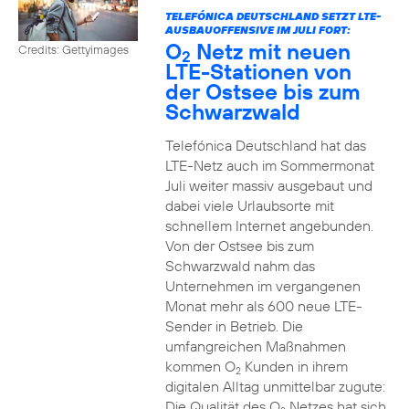
TELEFÓNICA DEUTSCHLAND SETZT LTE-
AUSBAUOFFENSIVE IM JULI FORT:
O
Netz mit neuen
Credits: Gettyimages
2
LTE-Stationen von
der Ostsee bis zum
Schwarzwald
Telefónica Deutschland hat das
LTE-Netz auch im Sommermonat
Juli weiter massiv ausgebaut und
dabei viele Urlaubsorte mit
schnellem Internet angebunden.
Von der Ostsee bis zum
Schwarzwald nahm das
Unternehmen im vergangenen
Monat mehr als 600 neue LTE-
Sender in Betrieb. Die
umfangreichen Maßnahmen
kommen O
Kunden in ihrem
2
digitalen Alltag unmittelbar zugute:
Die Qualität des O
Netzes hat sich