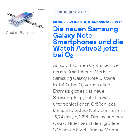
08. August 2019
MOBILE FREIHEIT AUF PREMIUM-LEVEL:
Die neuen Samsung
Credits: Samsung
Galaxy Note
Smartphones und die
Watch Active2 jetzt
bei O
2
Ab sofort können O
Kunden die
2
neuen Smartphone-Modelle
Samsung Galaxy Note10 sowie
Note10+ bei O
vorbestellen.
2
Erstmals gibt es das neue
Samsung-Flaggschiff in zwei
unterschiedlichen Größen: das
kompakte Galaxy Note10 mit einem
15,94 cm / 6,3 Zoll Display und das
Galaxy Note10+ mit dem größeren
17,16 cm / 6,8 Zoll Display. Vorder-