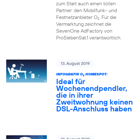
zum Start auch einen tollen
Partner: den Mobilfunk- und
Festnetzanbieter O
. Für die
2
Vermarktung zeichnet die
SevenOne AdFactory von
ProSiebenSat.1 verantwortlich.
13. August 2019
INFOGRAFIK O
HOMESPOT:
2
Ideal für
Wochenendpendler,
die in ihrer
Zweitwohnung keinen
DSL-Anschluss haben