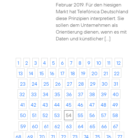
Februar 2019. Für den hiesigen
Markt hat Telefónica Deutschland
diese Prinzipien interpretiert. Sie
sollen dem Unternehmen als
Orientierung dienen, wenn es mit
Daten und künstlicher […]
1
2
3
4
5
6
7
8
9
10
11
12
13
14
15
16
17
18
19
20
21
22
23
24
25
26
27
28
29
30
31
32
33
34
35
36
37
38
39
40
41
42
43
44
45
46
47
48
49
50
51
52
53
54
55
56
57
58
59
60
61
62
63
64
65
66
67
68
69
70
71
72
73
74
75
76
77