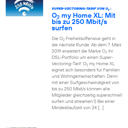
SUPER-VECTORING-TARIF VON O
:
2
O
my Home XL: Mit
2
bis zu 250 Mbit/s
surfen
Die O
Freiheitsoffensive geht in
2
die nächste Runde: Ab dem 7. März
2019 erweitert die Marke O
ihr
2
DSL-Portfolio um einen Super-
Vectoring-Tarif. O
my Home XL
2
eignet sich besonders für Familien
und Wohngemeinschaften. Denn
mit einer Surfgeschwindigkeit von
bis zu 250 Mbit/s können alle
Mitglieder gleichzeitig superschnell
surfen und streamen.1) Bei einer
Mindestlaufzeit von 24 […]