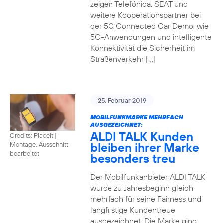
zeigen Telefónica, SEAT und
weitere Kooperationspartner bei
der 5G Connected Car Demo, wie
5G-Anwendungen und intelligente
Konnektivität die Sicherheit im
Straßenverkehr […]
25. Februar 2019
MOBILFUNKMARKE MEHRFACH
AUSGEZEICHNET:
ALDI TALK Kunden
Credits: Placeit
|
bleiben ihrer Marke
Montage, Ausschnitt
bearbeitet
besonders treu
Der Mobilfunkanbieter ALDI TALK
wurde zu Jahresbeginn gleich
mehrfach für seine Fairness und
langfristige Kundentreue
ausgezeichnet. Die Marke ging