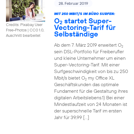
28. Februar 2019
MIT 250 MBIT/S IM BÜRO SURFEN:
O
startet Super-
2
Credits: Pixabay User
Vectoring-Tarif für
Free-Photos
|
CC0 1.0,
Selbständige
Auschnitt bearbeitet
Ab dem 7. März 2019 erweitert O
2
sein DSL-Portfolio für Freiberufler
und kleine Unternehmer um einen
Super-Vectoring-Tarif. Mit einer
Surfgeschwindigkeit von bis zu 250
Mbit/s bietet O
my Office XL
2
Geschäftskunden das optimale
Fundament für die Gestaltung ihres
digitalen Arbeitslebens.1) Bei einer
Mindestlaufzeit von 24 Monaten ist
der superschnelle Tarif im ersten
Jahr für 39,99 […]