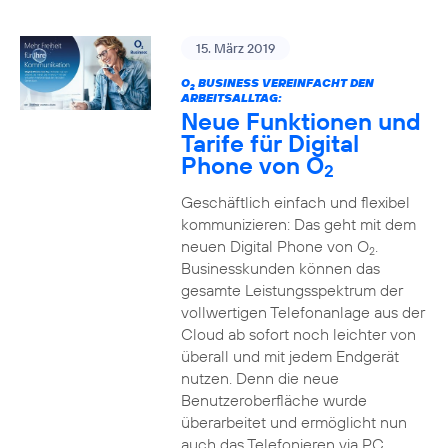
15. März 2019
O
BUSINESS VEREINFACHT DEN
2
ARBEITSALLTAG:
Neue Funktionen und
Tarife für Digital
Phone von O
2
Geschäftlich einfach und flexibel
kommunizieren: Das geht mit dem
neuen Digital Phone von O
.
2
Businesskunden können das
gesamte Leistungsspektrum der
vollwertigen Telefonanlage aus der
Cloud ab sofort noch leichter von
überall und mit jedem Endgerät
nutzen. Denn die neue
Benutzeroberfläche wurde
überarbeitet und ermöglicht nun
auch das Telefonieren via PC,