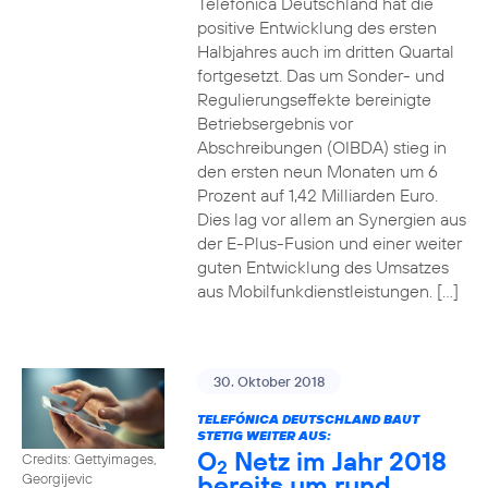
Telefónica Deutschland hat die
positive Entwicklung des ersten
Halbjahres auch im dritten Quartal
fortgesetzt. Das um Sonder- und
Regulierungseffekte bereinigte
Betriebsergebnis vor
Abschreibungen (OIBDA) stieg in
den ersten neun Monaten um 6
Prozent auf 1,42 Milliarden Euro.
Dies lag vor allem an Synergien aus
der E-Plus-Fusion und einer weiter
guten Entwicklung des Umsatzes
aus Mobilfunkdienstleistungen. […]
30. Oktober 2018
TELEFÓNICA DEUTSCHLAND BAUT
STETIG WEITER AUS:
O
Netz im Jahr 2018
Credits: Gettyimages,
2
bereits um rund
Georgijevic