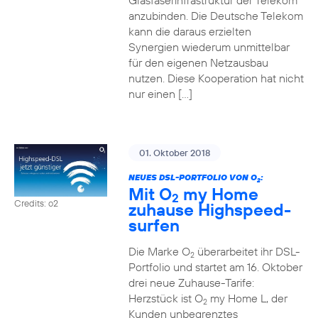
Glasfaserinfrastruktur der Telekom
anzubinden. Die Deutsche Telekom
kann die daraus erzielten
Synergien wiederum unmittelbar
für den eigenen Netzausbau
nutzen. Diese Kooperation hat nicht
nur einen […]
01. Oktober 2018
NEUES DSL-PORTFOLIO VON O
:
2
Mit O
my Home
2
Credits: o2
zuhause Highspeed-
surfen
Die Marke O
überarbeitet ihr DSL-
2
Portfolio und startet am 16. Oktober
drei neue Zuhause-Tarife:
Herzstück ist O
my Home L, der
2
Kunden unbegrenztes