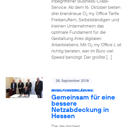
inbegriffener Business-Class-
Service: Ab dem 16. Oktober bieten
drei brandneue O
my Office Tarife
2
Freiberuflern, Selbstständigen und
kleinen Unternehmern das
optimale Fundament für die
Gestaltung ihres digitalen
Arbeitslebens. Mit O
my Office L ist
2
richtig beraten, wer im Büro viel
Speed benötigt. Der größte […]
28. September 2018
MOBILFUNKERKLÄRUNG:
Gemeinsam für eine
bessere
Netzabdeckung in
Hessen
Die deutschen