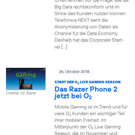
Unternehmen vor die Frage, wie sie
Big Data rechtskonform und im
Sinne des Kunden nutzen können.
Telefónica NEXT sieht die
Anonymisierung von Daten als
Chance für die Data Economy.
Deshalb hat das Corporate Start-
up […]
26. Oktober 2018
START DER O
LIVE GAMING SEASON:
2
Das Razer Phone 2
Credits: o2, Razer
jetzt bei O
2
Mobile Gaming ist im Trend und für
viele O
Kunden ein wichtiger Teil
2
ihrer mobilen Freiheit. Im
Mittelpunkt der O
Live Gaming
2
Season, die im November und