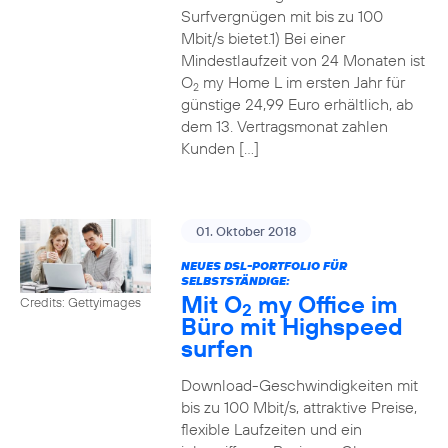
Surfvergnügen mit bis zu 100
Mbit/s bietet.1) Bei einer
Mindestlaufzeit von 24 Monaten ist
O
my Home L im ersten Jahr für
2
günstige 24,99 Euro erhältlich, ab
dem 13. Vertragsmonat zahlen
Kunden […]
01. Oktober 2018
NEUES DSL-PORTFOLIO FÜR
SELBSTSTÄNDIGE:
Mit O
my Office im
Credits: Gettyimages
2
Büro mit Highspeed
surfen
Download-Geschwindigkeiten mit
bis zu 100 Mbit/s, attraktive Preise,
flexible Laufzeiten und ein