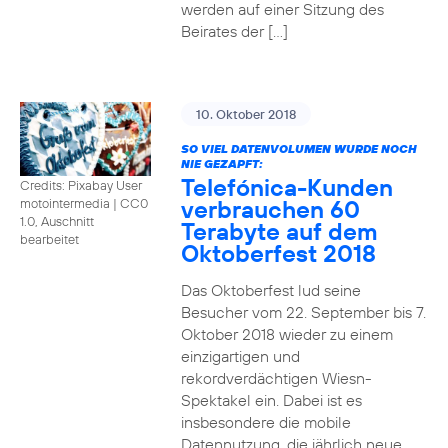
werden auf einer Sitzung des
Beirates der […]
10. Oktober 2018
SO VIEL DATENVOLUMEN WURDE NOCH
NIE GEZAPFT:
Telefónica-Kunden
Credits: Pixabay User
verbrauchen 60
motointermedia
|
CC0
1.0, Auschnitt
Terabyte auf dem
bearbeitet
Oktoberfest 2018
Das Oktoberfest lud seine
Besucher vom 22. September bis 7.
Oktober 2018 wieder zu einem
einzigartigen und
rekordverdächtigen Wiesn-
Spektakel ein. Dabei ist es
insbesondere die mobile
Datennutzung, die jährlich neue