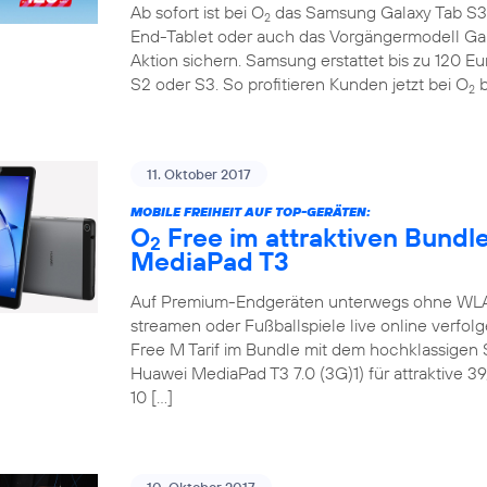
Ab sofort ist bei O
das Samsung Galaxy Tab S3 
2
End-Tablet oder auch das Vorgängermodell Ga
Aktion sichern. Samsung erstattet bis zu 120 E
S2 oder S3. So profitieren Kunden jetzt bei O
b
2
11. Oktober 2017
MOBILE FREIHEIT AUF TOP-GERÄTEN:
O
Free im attraktiven Bundl
2
MediaPad T3
Auf Premium-Endgeräten unterwegs ohne WLAN 
streamen oder Fußballspiele live online verfol
Free M Tarif im Bundle mit dem hochklassige
Huawei MediaPad T3 7.0 (3G)1) für attraktive 3
10 […]
10. Oktober 2017