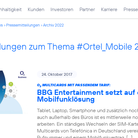
haltigkeit
Kunden
Investoren
Partner
Karriere
Presse
ws
Pressemitteilungen
Archiv 2022
ilungen zum Thema #Ortel_Mobile 
24. Oktober 2017
O
MULTICARDS MIT PASSENDEM TARIF:
2
BBG Entertainment setzt auf 
Mobilfunklösung
Tablet, Laptop, Smartphone und zusätzlich no
auch außerhalb des Büros ist es mittlerweile n
arbeiten. Ein ständiges Wechseln der SIM-Karte
Multicards von Telefónica in Deutschland verei
Rufnummer und einem Mobilfunkvertrag. […]