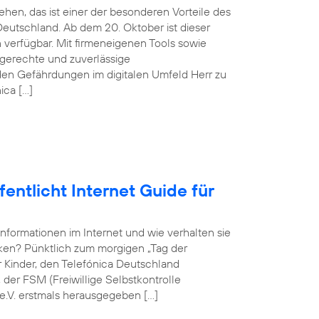
hen, das ist einer der besonderen Vorteile des
eutschland. Ab dem 20. Oktober ist dieser
verfügbar. Mit firmeneigenen Tools sowie
sgerechte und zuverlässige
en Gefährdungen im digitalen Umfeld Herr zu
ica […]
entlicht Internet Guide für
Informationen im Internet und wie verhalten sie
rken? Pünktlich zum morgigen „Tag der
ür Kinder, den Telefónica Deutschland
er FSM (Freiwillige Selbstkontrolle
e.V. erstmals herausgegeben […]