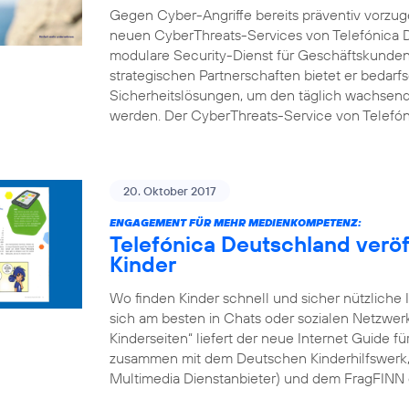
Gegen Cyber-Angriffe bereits präventiv vorzuge
neuen CyberThreats-Services von Telefónica D
modulare Security-Dienst für Geschäftskunden 
strategischen Partnerschaften bietet er bedarf
Sicherheitslösungen, um den täglich wachsend
werden. Der CyberThreats-Service von Telefón
20. Oktober 2017
ENGAGEMENT FÜR MEHR MEDIENKOMPETENZ:
Telefónica Deutschland veröff
Kinder
Wo finden Kinder schnell und sicher nützliche 
sich am besten in Chats oder sozialen Netzwe
Kinderseiten“ liefert der neue Internet Guide f
zusammen mit dem Deutschen Kinderhilfswerk, d
Multimedia Dienstanbieter) und dem FragFINN 