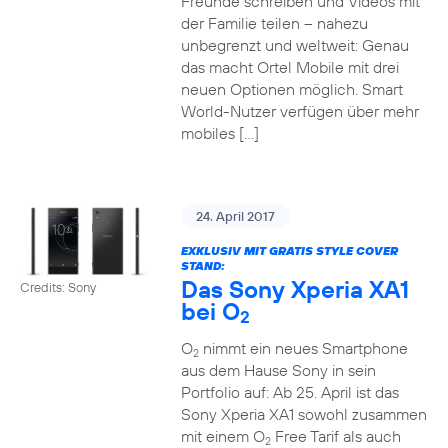
Freunde schreiben und Videos mit
der Familie teilen – nahezu
unbegrenzt und weltweit: Genau
das macht Ortel Mobile mit drei
neuen Optionen möglich. Smart
World-Nutzer verfügen über mehr
mobiles […]
24. April 2017
EXKLUSIV MIT GRATIS STYLE COVER
STAND:
Das Sony Xperia XA1
Credits: Sony
bei O
2
O
nimmt ein neues Smartphone
2
aus dem Hause Sony in sein
Portfolio auf: Ab 25. April ist das
Sony Xperia XA1 sowohl zusammen
mit einem O
Free Tarif als auch
2