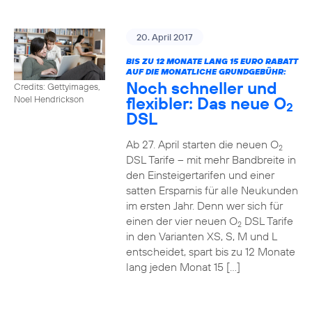
20. April 2017
BIS ZU 12 MONATE LANG 15 EURO RABATT
AUF DIE MONATLICHE GRUNDGEBÜHR:
Noch schneller und
Credits: Gettyimages,
flexibler: Das neue O
Noel Hendrickson
2
DSL
Ab 27. April starten die neuen O
2
DSL Tarife – mit mehr Bandbreite in
den Einsteigertarifen und einer
satten Ersparnis für alle Neukunden
im ersten Jahr. Denn wer sich für
einen der vier neuen O
DSL Tarife
2
in den Varianten XS, S, M und L
entscheidet, spart bis zu 12 Monate
lang jeden Monat 15 […]