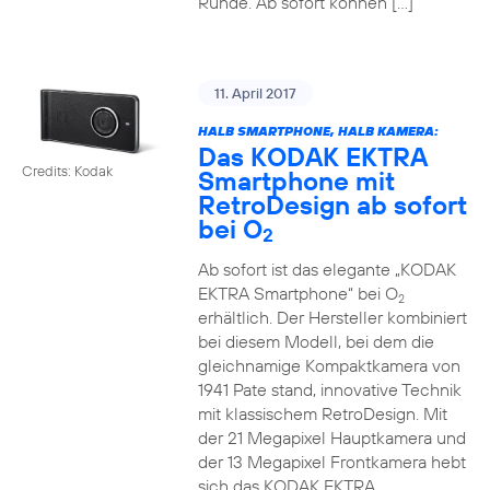
Runde. Ab sofort können […]
11. April 2017
HALB SMARTPHONE, HALB KAMERA:
Das KODAK EKTRA
Credits: Kodak
Smartphone mit
RetroDesign ab sofort
bei O
2
Ab sofort ist das elegante „KODAK
EKTRA Smartphone“ bei O
2
erhältlich. Der Hersteller kombiniert
bei diesem Modell, bei dem die
gleichnamige Kompaktkamera von
1941 Pate stand, innovative Technik
mit klassischem RetroDesign. Mit
der 21 Megapixel Hauptkamera und
der 13 Megapixel Frontkamera hebt
sich das KODAK EKTRA