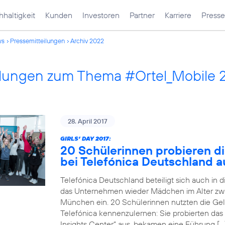
haltigkeit
Kunden
Investoren
Partner
Karriere
Presse
ws
Pressemitteilungen
Archiv 2022
ilungen zum Thema #Ortel_Mobile 
28. April 2017
GIRLS‘ DAY 2017:
20 Schülerinnen probieren di
bei Telefónica Deutschland a
Telefónica Deutschland beteiligt sich auch in 
das Unternehmen wieder Mädchen im Alter zwi
München ein. 20 Schülerinnen nutzten die Gele
Telefónica kennenzulernen: Sie probierten das
Insights Center“ aus, bekamen eine Führung […