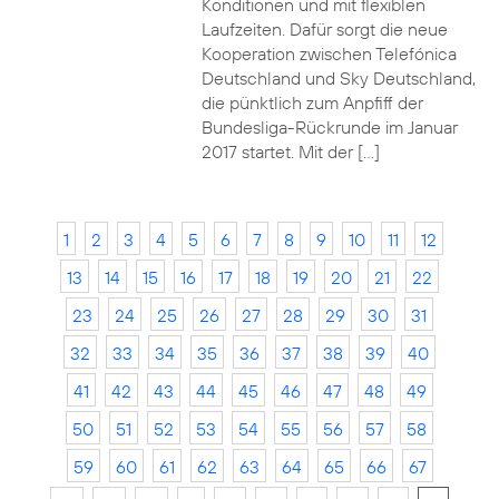
Konditionen und mit flexiblen
Laufzeiten. Dafür sorgt die neue
Kooperation zwischen Telefónica
Deutschland und Sky Deutschland,
die pünktlich zum Anpfiff der
Bundesliga-Rückrunde im Januar
2017 startet. Mit der […]
1
2
3
4
5
6
7
8
9
10
11
12
13
14
15
16
17
18
19
20
21
22
23
24
25
26
27
28
29
30
31
32
33
34
35
36
37
38
39
40
41
42
43
44
45
46
47
48
49
50
51
52
53
54
55
56
57
58
59
60
61
62
63
64
65
66
67