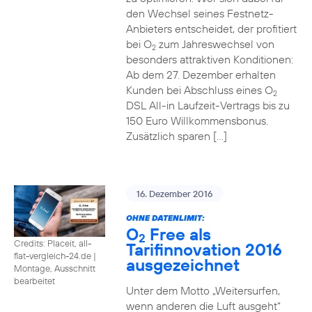
den Wechsel seines Festnetz-
Anbieters entscheidet, der profitiert
bei O
zum Jahreswechsel von
2
besonders attraktiven Konditionen:
Ab dem 27. Dezember erhalten
Kunden bei Abschluss eines O
2
DSL All-in Laufzeit-Vertrags bis zu
150 Euro Willkommensbonus.
Zusätzlich sparen […]
16. Dezember 2016
OHNE DATENLIMIT:
O
Free als
2
Credits: Placeit, all-
Tarifinnovation 2016
flat-vergleich-24.de
|
ausgezeichnet
Montage, Ausschnitt
bearbeitet
Unter dem Motto „Weitersurfen,
wenn anderen die Luft ausgeht“