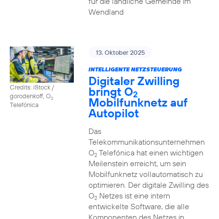
für die ländliche Gemeinde im
Wendland
13. Oktober 2025
INTELLIGENTE NETZSTEUERUNG
Digitaler Zwilling
Credits: iStock /
bringt O
2
gorodenkoff, O
Mobilfunknetz auf
2
Telefónica
Autopilot
Das
Telekommunikationsunternehmen
O
Telefónica hat einen wichtigen
2
Meilenstein erreicht, um sein
Mobilfunknetz vollautomatisch zu
optimieren. Der digitale Zwilling des
O
Netzes ist eine intern
2
entwickelte Software, die alle
Komponenten des Netzes in