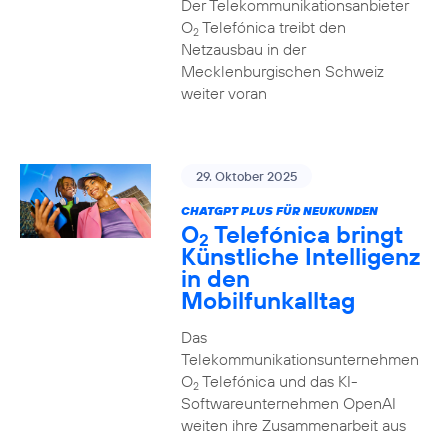
Der Telekommunikationsanbieter
O
Telefónica treibt den
2
Netzausbau in der
Mecklenburgischen Schweiz
weiter voran
29. Oktober 2025
CHATGPT PLUS FÜR NEUKUNDEN
O
Telefónica bringt
2
Künstliche Intelligenz
in den
Mobilfunkalltag
Das
Telekommunikationsunternehmen
O
Telefónica und das KI-
2
Softwareunternehmen OpenAI
weiten ihre Zusammenarbeit aus