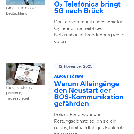
O
Telefónica bringt
2
Credits: Telefónica
5G nach Brück
Deutschland
Der Telekommunikationsanbieter
O
Telefónica treibt den
2
Netzausbau in Brandenburg weiter
voran
12. November 2025
ALFONS LÖSING
Warum Alleingänge
Credits: istock /
den Neustart der
juststock,
BOS-Kommunikation
Tagesspiegel
gefährden
Polizei, Feuerwehr und
Rettungsdienste sollen sie ein
neues, breitbandfähiges Funknetz