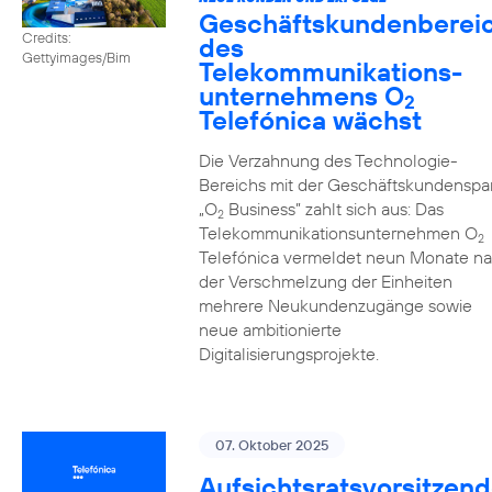
Geschäftskundenberei
Credits:
des
Gettyimages/Bim
Telekommunikations­
unternehmens O
2
Telefónica wächst
Die Verzahnung des Technologie-
Bereichs mit der Geschäftskundenspa
„O
Business” zahlt sich aus: Das
2
Telekommunikationsunternehmen O
2
Telefónica vermeldet neun Monate n
der Verschmelzung der Einheiten
mehrere Neukundenzugänge sowie
neue ambitionierte
Digitalisierungsprojekte.
07. Oktober 2025
Aufsichtsratsvorsitzend