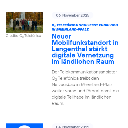
06. November 2025
O
TELEFÓNICA SCHLIESST FUNKLOCH I
2
N RHEINLAND-PFALZ
Neuer
Credits: O
Telefónica
2
Mobilfunkstandort in
Langenthal stärkt
digitale Vernetzung
im ländlichen Raum
Der Telekommunikationsanbieter
O
Telefónica treibt den
2
Netzausbau in Rheinland-Pfalz
weiter voran und fördert damit die
digitale Teilhabe im ländlichen
Raum.
04. November 2025