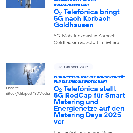
BESSERES NETZ FÜR DIE
GOLDGRÄBERSTADT
O
Telefónica bringt
2
5G nach Korbach
Goldhausen
5G-Mobilfunkmast in Korbach
Goldhausen ab sofort in Betrieb
28. Oktober 2025
ZUKUNFTSSICHERE IOT-KONNEKTIVITÄT
FÜR DIE ENERGIEWIRTSCHAFT
O
Telefónica stellt
Credits:
2
5G RedCap für Smart
iStock/Milepost430Media
Metering und
Energienetze auf den
Metering Days 2025
vor
Für die Anbindung von Smart