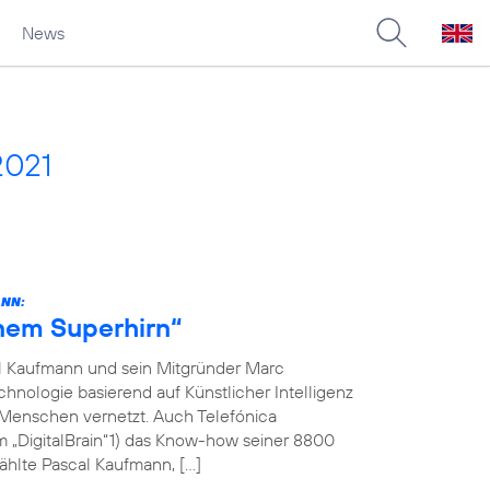
News
2021
ANN:
inem Superhirn“
l Kaufmann und sein Mitgründer Marc
hnologie basierend auf Künstlicher Intelligenz
 Menschen vernetzt. Auch Telefónica
m „DigitalBrain“1) das Know-how seiner 8800
ählte Pascal Kaufmann, […]