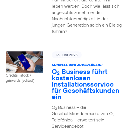
leben werden. Doch wie lässt sich
angesichts zunehmender
Nachrichtenmüdigkeit in der
jungen Generation solch ein Dialog
führen?
16. Juni 2025
SCHNELL UND ZUVERLÄSSIG:
O
Business führt
2
Credits: istock /
kostenlosen
grinvalds (edited)
Installationsservice
für Geschäftskunden
ein
O
Business – die
2
Geschäftskundenmarke von O
2
Telefónica – erweitert sein
Serviceangebot.