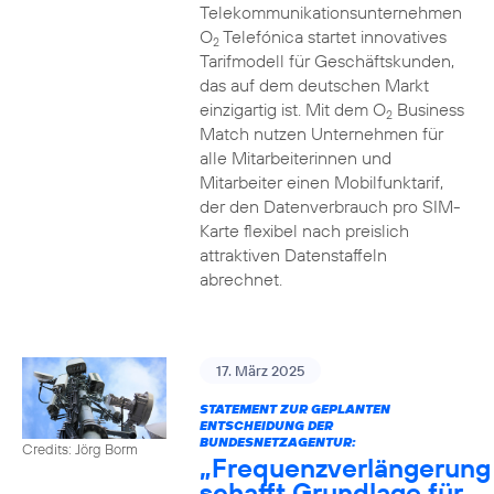
Telekommunikationsunternehmen
O
Telefónica startet innovatives
2
Tarifmodell für Geschäftskunden,
das auf dem deutschen Markt
einzigartig ist. Mit dem O
Business
2
Match nutzen Unternehmen für
alle Mitarbeiterinnen und
Mitarbeiter einen Mobilfunktarif,
der den Datenverbrauch pro SIM-
Karte flexibel nach preislich
attraktiven Datenstaffeln
abrechnet.
17. März 2025
STATEMENT ZUR GEPLANTEN
ENTSCHEIDUNG DER
BUNDESNETZAGENTUR:
Credits: Jörg Borm
„Frequenzverlängerung
schafft Grundlage für