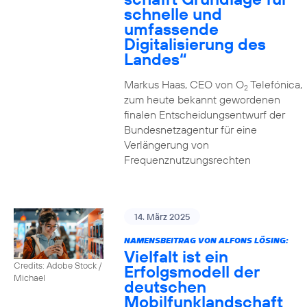
schnelle und
umfassende
Digitalisierung des
Landes“
Markus Haas, CEO von O
Telefónica,
2
zum heute bekannt gewordenen
finalen Entscheidungsentwurf der
Bundesnetzagentur für eine
Verlängerung von
Frequenznutzungsrechten
14. März 2025
NAMENSBEITRAG VON ALFONS LÖSING:
Vielfalt ist ein
Credits: Adobe Stock /
Erfolgsmodell der
Michael
deutschen
Mobilfunklandschaft