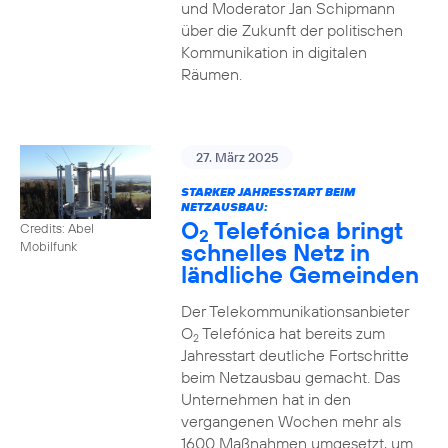
und Moderator Jan Schipmann
über die Zukunft der politischen
Kommunikation in digitalen
Räumen.
27. März 2025
STARKER JAHRESSTART BEIM
NETZAUSBAU:
O
Telefónica bringt
Credits: Abel
2
schnelles Netz in
Mobilfunk
ländliche Gemeinden
Der Telekommunikationsanbieter
O
Telefónica hat bereits zum
2
Jahresstart deutliche Fortschritte
beim Netzausbau gemacht. Das
Unternehmen hat in den
vergangenen Wochen mehr als
1600 Maßnahmen umgesetzt, um