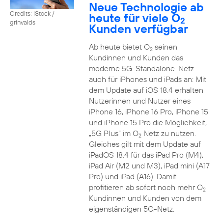
Neue Technologie ab
Credits: iStock /
heute für viele O
2
grinvalds
Kunden verfügbar
Ab heute bietet O
seinen
2
Kundinnen und Kunden das
moderne 5G-Standalone-Netz
auch für iPhones und iPads an: Mit
dem Update auf iOS 18.4 erhalten
Nutzerinnen und Nutzer eines
iPhone 16, iPhone 16 Pro, iPhone 15
und iPhone 15 Pro die Möglichkeit,
„5G Plus“ im O
Netz zu nutzen.
2
Gleiches gilt mit dem Update auf
iPadOS 18.4 für das iPad Pro (M4),
iPad Air (M2 und M3), iPad mini (A17
Pro) und iPad (A16). Damit
profitieren ab sofort noch mehr O
2
Kundinnen und Kunden von dem
eigenständigen 5G-Netz.