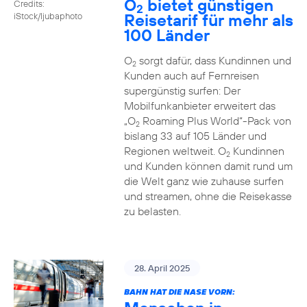
O
bietet günstigen
Credits:
2
Reisetarif für mehr als
iStock/ljubaphoto
100 Länder
O
sorgt dafür, dass Kundinnen und
2
Kunden auch auf Fernreisen
supergünstig surfen: Der
Mobilfunkanbieter erweitert das
„O
Roaming Plus World“-Pack von
2
bislang 33 auf 105 Länder und
Regionen weltweit. O
Kundinnen
2
und Kunden können damit rund um
die Welt ganz wie zuhause surfen
und streamen, ohne die Reisekasse
zu belasten.
28. April 2025
BAHN HAT DIE NASE VORN: