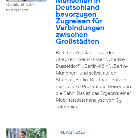
Menschen in
Credits: iStock /
Deutschland
horstgerlach
bevorzugen
Zugreisen für
Verbindungen
zwischen
Großstädten
Berlin ist Zugstadt – auf den
Strecken „Berlin-Essen”, „Berlin-
Düsseldorf”, „Berlin-Köln”, „Berlin-
München” und selbst auf der
Strecke „Berlin-Stuttgart“ nutzen
mehr als 70 Prozent der Reisenden
die Bahn. Das ist das Ergebnis einer
Mobilitätsdatenanalyse von O
2
Telefónica.
14. April 2025