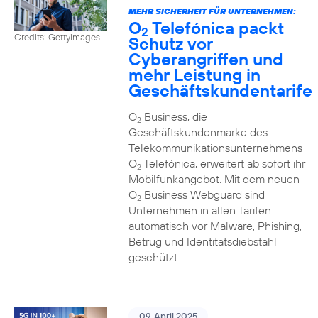
MEHR SICHERHEIT FÜR UNTERNEHMEN:
O
Telefónica packt
2
Credits: Gettyimages
Schutz vor
Cyberangriffen und
mehr Leistung in
Geschäftskundentarife
O
Business, die
2
Geschäftskundenmarke des
Telekommunikationsunternehmens
O
Telefónica, erweitert ab sofort ihr
2
Mobilfunkangebot. Mit dem neuen
O
Business Webguard sind
2
Unternehmen in allen Tarifen
automatisch vor Malware, Phishing,
Betrug und Identitätsdiebstahl
geschützt.
09. April 2025