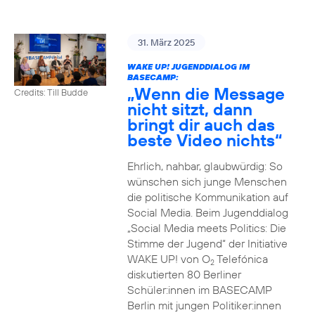
31. März 2025
WAKE UP! JUGENDDIALOG IM
BASECAMP:
„Wenn die Message
Credits: Till Budde
nicht sitzt, dann
bringt dir auch das
beste Video nichts“
Ehrlich, nahbar, glaubwürdig: So
wünschen sich junge Menschen
die politische Kommunikation auf
Social Media. Beim Jugenddialog
„Social Media meets Politics: Die
Stimme der Jugend“ der Initiative
WAKE UP! von O
Telefónica
2
diskutierten 80 Berliner
Schüler:innen im BASECAMP
Berlin mit jungen Politiker:innen