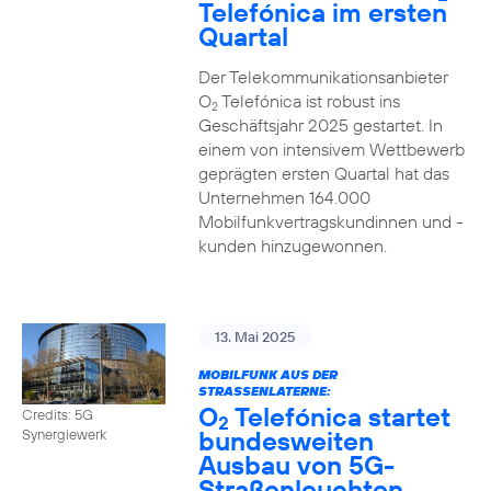
Telefónica im ersten
Quartal
Der Telekommunikationsanbieter
O
Telefónica ist robust ins
2
Geschäftsjahr 2025 gestartet. In
einem von intensivem Wettbewerb
geprägten ersten Quartal hat das
Unternehmen 164.000
Mobilfunkvertragskundinnen und -
kunden hinzugewonnen.
13. Mai 2025
MOBILFUNK AUS DER
STRASSENLATERNE:
O
Telefónica startet
Credits: 5G
2
bundesweiten
Synergiewerk
Ausbau von 5G-
Straßenleuchten