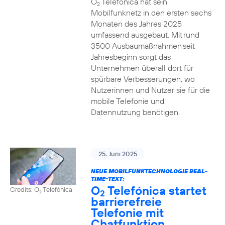
O
Telefónica hat sein
2
Mobilfunknetz in den ersten sechs
Monaten des Jahres 2025
umfassend ausgebaut. Mit rund
3500 Ausbaumaßnahmen seit
Jahresbeginn sorgt das
Unternehmen überall dort für
spürbare Verbesserungen, wo
Nutzerinnen und Nutzer sie für die
mobile Telefonie und
Datennutzung benötigen.
25. Juni 2025
NEUE MOBILFUNKTECHNOLOGIE REAL-
TIME-TEXT:
O
Telefónica startet
Credits: O
Telefónica
2
2
barrierefreie
Telefonie mit
Chatfunktion