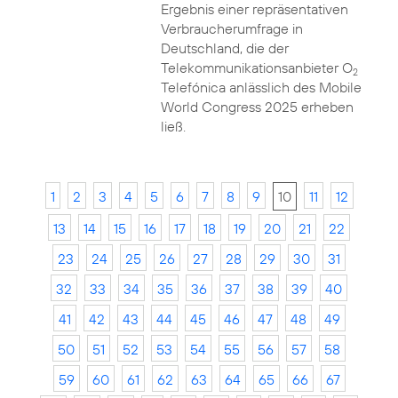
Ergebnis einer repräsentativen
Verbraucherumfrage in
Deutschland, die der
Telekommunikationsanbieter O
2
Telefónica anlässlich des Mobile
World Congress 2025 erheben
ließ.
1
2
3
4
5
6
7
8
9
10
11
12
13
14
15
16
17
18
19
20
21
22
23
24
25
26
27
28
29
30
31
32
33
34
35
36
37
38
39
40
41
42
43
44
45
46
47
48
49
50
51
52
53
54
55
56
57
58
59
60
61
62
63
64
65
66
67