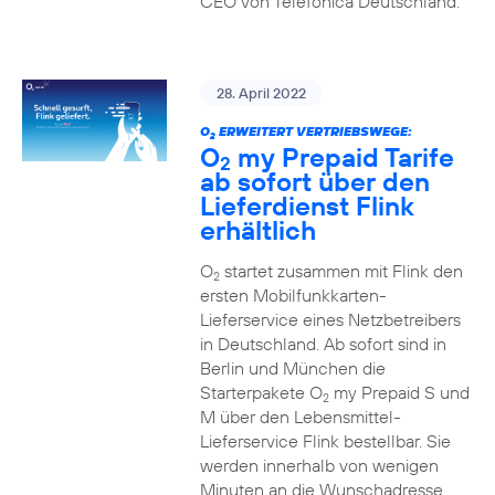
CEO von Telefónica Deutschland.
28. April 2022
O
ERWEITERT VERTRIEBSWEGE:
2
O
my Prepaid Tarife
2
ab sofort über den
Lieferdienst Flink
erhältlich
O
startet zusammen mit Flink den
2
ersten Mobilfunkkarten-
Lieferservice eines Netzbetreibers
in Deutschland. Ab sofort sind in
Berlin und München die
Starterpakete O
my Prepaid S und
2
M über den Lebensmittel-
Lieferservice Flink bestellbar. Sie
werden innerhalb von wenigen
Minuten an die Wunschadresse