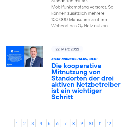
Standorten mit 4G-
Mobilfunkempfang versorgt. So
können zusätzlich mehrere
100.000 Menschen an ihrem
Wohnort das O
Netz nutzen.
2
22. März 2022
ZITAT MARKUS HAAS, CEO:
Die kooperative
Mitnutzung von
Standorten der drei
aktiven Netzbetreiber
ist ein wichtiger
Schritt
1
2
3
4
5
6
7
8
9
10
11
12