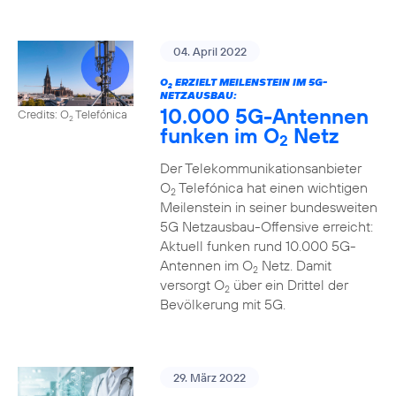
04. April 2022
O
ERZIELT MEILENSTEIN IM 5G-
2
NETZAUSBAU:
10.000 5G-Antennen
Credits: O
Telefónica
2
funken im O
Netz
2
Der Telekommunikationsanbieter
O
Telefónica hat einen wichtigen
2
Meilenstein in seiner bundesweiten
5G Netzausbau-Offensive erreicht:
Aktuell funken rund 10.000 5G-
Antennen im O
Netz. Damit
2
versorgt O
über ein Drittel der
2
Bevölkerung mit 5G.
29. März 2022