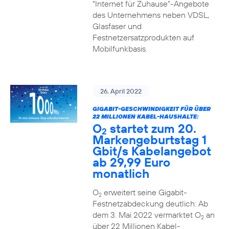
“Internet für Zuhause”-Angebote
des Unternehmens neben VDSL,
Glasfaser und
Festnetzersatzprodukten auf
Mobilfunkbasis.
26. April 2022
GIGABIT-GESCHWINDIGKEIT FÜR ÜBER
22 MILLIONEN KABEL-HAUSHALTE:
O
startet zum 20.
2
Markengeburtstag 1
Gbit/s Kabelangebot
ab 29,99 Euro
monatlich
O
erweitert seine Gigabit-
2
Festnetzabdeckung deutlich: Ab
dem 3. Mai 2022 vermarktet O
an
2
über 22 Millionen Kabel-