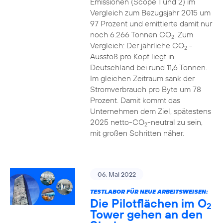
Emissionen (Scope 1 und 2) im
Vergleich zum Bezugsjahr 2015 um
97 Prozent und emittierte damit nur
noch 6.266 Tonnen CO
. Zum
2
Vergleich: Der jährliche CO
-
2
Ausstoß pro Kopf liegt in
Deutschland bei rund 11,6 Tonnen.
Im gleichen Zeitraum sank der
Stromverbrauch pro Byte um 78
Prozent. Damit kommt das
Unternehmen dem Ziel, spätestens
2025 netto-CO
-neutral zu sein,
2
mit großen Schritten näher.
06. Mai 2022
TESTLABOR FÜR NEUE ARBEITSWEISEN:
Die Pilotflächen im O
2
Tower gehen an den