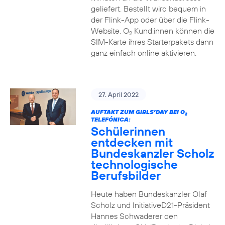
geliefert. Bestellt wird bequem in
der Flink-App oder über die Flink-
Website. O
Kund:innen können die
2
SIM-Karte ihres Starterpakets dann
ganz einfach online aktivieren.
27. April 2022
AUFTAKT ZUM GIRLS’DAY BEI O
2
TELEFÓNICA:
Schülerinnen
entdecken mit
Bundeskanzler Scholz
technologische
Berufsbilder
Heute haben Bundeskanzler Olaf
Scholz und InitiativeD21-Präsident
Hannes Schwaderer den