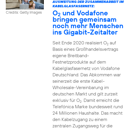
AUSWEITUNG DER ZUSAMMENARBEIT IM
KABELGLASFASERNETZ:
O
und Vodafone
Credits: Getty Images
2
bringen gemeinsam
noch mehr Menschen
ins Gigabit-Zeitalter
Seit Ende 2020 realisiert O
auf
2
Basis eines Großhandelsvertrags
eigene Breitband-
Festnetzprodukte auf dem
Kabelglasfasernetz von Vodafone
Deutschland. Das Abkommen war
seinerzeit die erste Kabel-
Wholesale-Vereinbarung im
deutschen Markt und gilt zurzeit
exklusiv für O
. Damit erreicht die
2
Telefónica Marke bundesweit rund
24 Millionen Haushalte. Das macht
den Kabelzugang zu einem
zentralen Zugangsweg für die