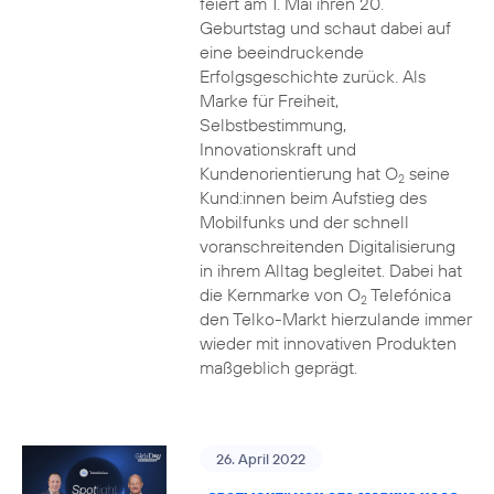
feiert am 1. Mai ihren 20.
Geburtstag und schaut dabei auf
eine beeindruckende
Erfolgsgeschichte zurück. Als
Marke für Freiheit,
Selbstbestimmung,
Innovationskraft und
Kundenorientierung hat O
seine
2
Kund:innen beim Aufstieg des
Mobilfunks und der schnell
voranschreitenden Digitalisierung
in ihrem Alltag begleitet. Dabei hat
die Kernmarke von O
Telefónica
2
den Telko-Markt hierzulande immer
wieder mit innovativen Produkten
maßgeblich geprägt.
26. April 2022