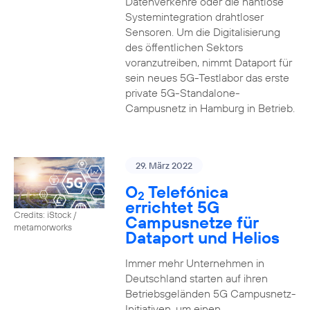
Datenverkehre oder die nahtlose
Systemintegration drahtloser
Sensoren. Um die Digitalisierung
des öffentlichen Sektors
voranzutreiben, nimmt Dataport für
sein neues 5G-Testlabor das erste
private 5G-Standalone-
Campusnetz in Hamburg in Betrieb.
29. März 2022
O
Telefónica
2
errichtet 5G
Credits: iStock /
Campusnetze für
metamorworks
Dataport und Helios
Immer mehr Unternehmen in
Deutschland starten auf ihren
Betriebsgeländen 5G Campusnetz-
Initiativen, um einen