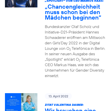
„SPOTLIGHT“ VON CEO MARKUS HAAS:
„Chancengleichheit
muss schon bei den
Mädchen beginnen“
Bundeskanzler Olaf Scholz und
Initiative-D21-Präsident Hannes
Schwaderer eröffnen am Mittwoch
den Girls‘Day 2022 in der Digital
Lounge von O
Telefónica in Berlin.
2
In seiner neuen Ausgabe des
„Spotlight“ erklärt O
Telefónica
2
CEO Markus Haas, wie sich das
Unternehmen für Gender Diversity
einsetzt.
13. April 2022
ZITAT VALENTINA DAIBER:
Wir brauchen eine