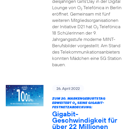
diesjährigen Girls‘Day in der Digital
Lounge von O
Telefónica in Berlin
2
eröffnet. Gemeinsam mit fünf
weiteren Mitgliedsorganisationen
der Initiative D21 hat O
Telefónica
2
18 Schülerinnen der 9.
Jahrgangsstufe moderne MINT-
Berufsbilder vorgestellt. Am Stand
des Telekommunikationsanbieters
konnten Mädchen eine 5G Station
bauen.
26. April 2022
ZUM 20. MARKENGEBURTSTAG
ERWEITERT O
SEINE GIGABIT-
2
FESTNETZABDECKUNG:
Gigabit-
Geschwindigkeit für
über 22 Millionen