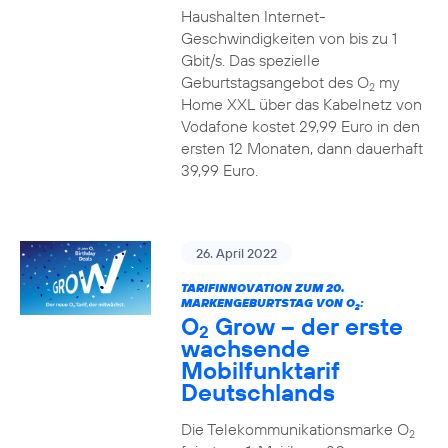
Haushalten Internet-
Geschwindigkeiten von bis zu 1
Gbit/s. Das spezielle
Geburtstagsangebot des O
my
2
Home XXL über das Kabelnetz von
Vodafone kostet 29,99 Euro in den
ersten 12 Monaten, dann dauerhaft
39,99 Euro.
26. April 2022
TARIFINNOVATION ZUM 20.
MARKENGEBURTSTAG VON O
:
2
O
Grow – der erste
2
wachsende
Mobilfunktarif
Deutschlands
Die Telekommunikationsmarke O
2