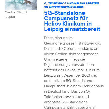
O
TELEFÓNICA UND HELIOS STARTEN
2
5G-NETZBETRIEB IN KLINIK:
5G-Standalone
Credits: iStock /
Campusnetz für
ipopba
Helios Klinikum in
Leipzig einsatzbereit
Digitalisierung im
Gesundheitswesen ist notwendig.
Das hat die Coronapandemie an
vielen Stellen sichtbar gemacht.
Um im eigenen Haus die
Digitalisierung voranzutreiben
betreibt das Helios Park-Klinikum
Leipzig seit Dezember 2021 das
erste private 5G-Standalone-
Campusnetz in einem Krankenhaus
in Deutschland. Das von O
2
Telefónica konzipierte und
errichtete 5G-Standalone
Campusnetz wirkt dabei wie ein