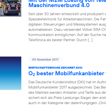
Maschinenverbund 4.0
Seit über 30 Jahren entwickelt und produziert
Spezialelektronik für Arbeitsmaschinen. Die 
digitalen Steuerungen und Messsystemen ausg
automatisieren. Dazu verwendet Völkel SIM-Ch
Kommunikation ermöglichen. Auf der Suche na
Telefónica als bester Partner. Durch […]
09. November 2017
WIRTSCHAFTSWOCHE ZEICHNET AUS:
O
bester Mobilfunkanbieter f
2
Das Deutsche Kundeninstitut (DKI) hat im Auft
Mobilfunkanbieter 2017 ausgezeichnet. Das Beso
des Marktes werden Anbieter und Tarife aus de
sichert sich als Preis-Leistungs-Sieger den erst
auch in der Kategorie der datenhungrigen „Onlin