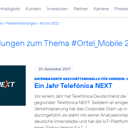
haltigkeit
Kunden
Investoren
Partner
Karriere
Presse
ws
Pressemitteilungen
Archiv 2022
ilungen zum Thema #Ortel_Mobile 
23. November 2017
DATENBASIERTE GESCHÄFTSMODELLE FÜR VERKEHR, H
Ein Jahr Telefónica NEXT
Vor einem Jahr hat Telefónica Deutschland die
gegründet: Telefónica NEXT. Seitdem ist einiges
Verkehrsplanung hat das Corporate Start-up in
durchgeführt, es stärkt mit seiner Analysekom
deutsche Innenstädte und hat die IoT-Plattf
einer Alpha-Version für […]