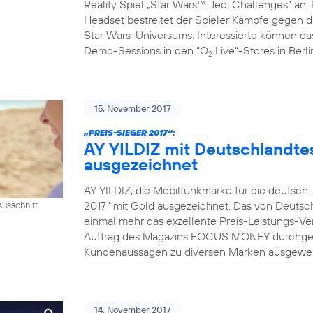
Reality Spiel „Star Wars™: Jedi Challenges“ an.
Headset bestreitet der Spieler Kämpfe gegen da
Star Wars-Universums. Interessierte können das
Demo-Sessions in den “O
Live“-Stores in Berl
2
15. November 2017
„PREIS-SIEGER 2017“:
AY YILDIZ mit Deutschlandtes
ausgezeichnet
AY YILDIZ, die Mobilfunkmarke für die deutsch
2017“ mit Gold ausgezeichnet. Das von Deutsch
usschnitt
einmal mehr das exzellente Preis-Leistungs-Ver
Auftrag des Magazins FOCUS MONEY durchgefü
Kundenaussagen zu diversen Marken ausgewerte
14. November 2017