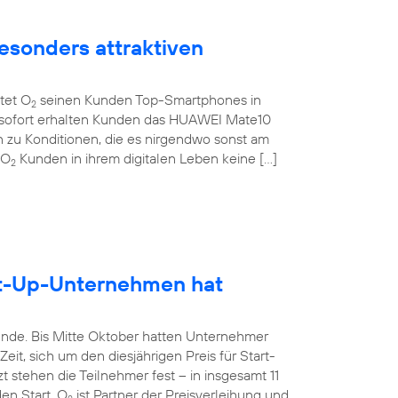
esonders attraktiven
etet O
seinen Kunden Top-Smartphones in
2
b sofort erhalten Kunden das HUAWEI Mate10
 zu Konditionen, die es nirgendwo sonst am
 O
Kunden in ihrem digitalen Leben keine […]
2
rt-Up-Unternehmen hat
unde. Bis Mitte Oktober hatten Unternehmer
it, sich um den diesjährigen Preis für Start-
 stehen die Teilnehmer fest – in insgesamt 11
en Start. O
ist Partner der Preisverleihung und