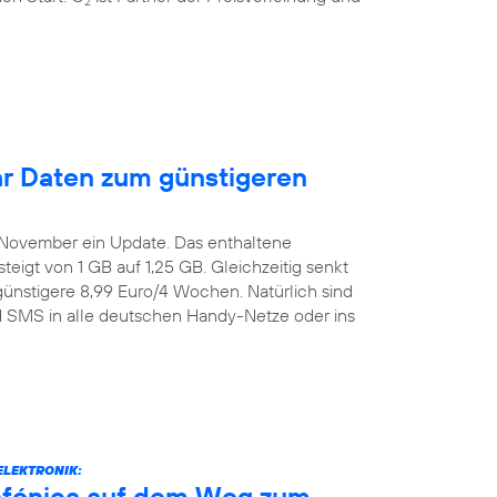
2
r Daten zum günstigeren
. November ein Update. Das enthaltene
igt von 1 GB auf 1,25 GB. Gleichzeitig senkt
günstigere 8,99 Euro/4 Wochen. Natürlich sind
nd SMS in alle deutschen Handy-Netze oder ins
ELEKTRONIK:
efónica auf dem Weg zum