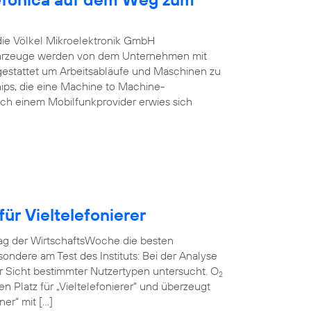
 die Völkel Mikroelektronik GmbH
Fahrzeuge werden von dem Unternehmen mit
estattet um Arbeitsabläufe und Maschinen zu
ips, die eine Machine to Machine-
ch einem Mobilfunkprovider erwies sich
ür Vieltelefonierer
rag der WirtschaftsWoche die besten
ndere am Test des Instituts: Bei der Analyse
r Sicht bestimmter Nutzertypen untersucht. O
2
en Platz für „Vieltelefonierer“ und überzeugt
er“ mit […]