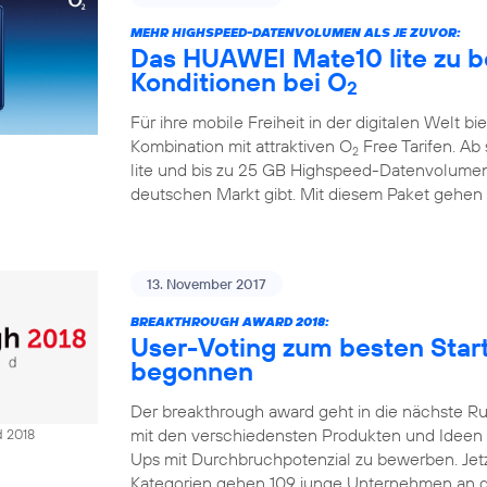
MEHR HIGHSPEED-DATENVOLUMEN ALS JE ZUVOR:
Das HUAWEI Mate10 lite zu b
Konditionen bei O
2
Für ihre mobile Freiheit in der digitalen Welt bi
Kombination mit attraktiven O
Free Tarifen. A
2
lite und bis zu 25 GB Highspeed-Datenvolumen
deutschen Markt gibt. Mit diesem Paket gehen
13. November 2017
BREAKTHROUGH AWARD 2018:
User-Voting zum besten Sta
begonnen
Der breakthrough award geht in die nächste R
mit den verschiedensten Produkten und Ideen Ze
d 2018
Ups mit Durchbruchpotenzial zu bewerben. Jetzt
Kategorien gehen 109 junge Unternehmen an d