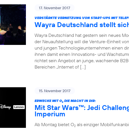
17. November 2017
VERSTÄRKTE VERNETZUNG VON START-UPS MIT TELEF
Wayra Deutschland stellt sic
Wayra Deutschland hat gestern sein neues Mode
der Neuaufstellung will die Venture-Einheit vo
und jungen Technologieunternehmen einen dir
ihnen damit einen Innovations- und Wachstu
richtet sein Angebot an junge, wachsende B2
Bereichen „Internet of […]
15. November 2017
ERWECKE MIT O
DIE MACHT IN DIR:
2
Mit Star Wars™: Jedi Challe
Imperium
Ab Montag bietet O
als einziger Mobilfunkan
2