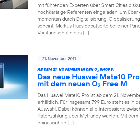
mit führenden Experten über Smart Cities disku
hochkarätige Referenten eingeladen, um über e
momentan durch Digitalisierung, Globalisieru
scheint. Markus Haas debattierte bei einer Pane
Vorstandschefin des […]
21. November 2017
AB DEM 21. NOVEMBER IN DEN O
SHOPS:
2
Das neue Huawei Mate10 Pro 
mit dem neuen O
Free M
2
Das Huawei Mate10 Pro ist ab dem 21. November
erhältlich. Für insgesamt 799 Euro steht es in
Auswahl. Dabei können alle Interessierte zwis
Ratenzahlung über MyHandy wählen. Mit dem
chinesischen […]