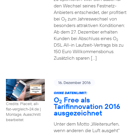
den Wechsel seines Festnetz-
Anbieters entscheidet, der profitiert
bei O
zum Jahreswechsel von
2
besonders attraktiven Konditionen:
Ab dem 27. Dezember erhalten
Kunden bei Abschluss eines O
2
DSL All-in Laufzeit-Vertrags bis zu
150 Euro Willkommensbonus.
Zusätzlich sparen […]
16. Dezember 2016
OHNE DATENLIMIT:
O
Free als
2
Credits: Placeit, all-
Tarifinnovation 2016
flat-vergleich-24.de
|
ausgezeichnet
Montage, Ausschnitt
bearbeitet
Unter dem Motto „Weitersurfen,
wenn anderen die Luft ausgeht“