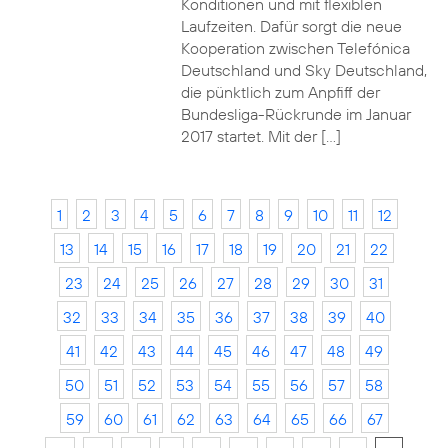
Konditionen und mit flexiblen
Laufzeiten. Dafür sorgt die neue
Kooperation zwischen Telefónica
Deutschland und Sky Deutschland,
die pünktlich zum Anpfiff der
Bundesliga-Rückrunde im Januar
2017 startet. Mit der […]
1
2
3
4
5
6
7
8
9
10
11
12
13
14
15
16
17
18
19
20
21
22
23
24
25
26
27
28
29
30
31
32
33
34
35
36
37
38
39
40
41
42
43
44
45
46
47
48
49
50
51
52
53
54
55
56
57
58
59
60
61
62
63
64
65
66
67