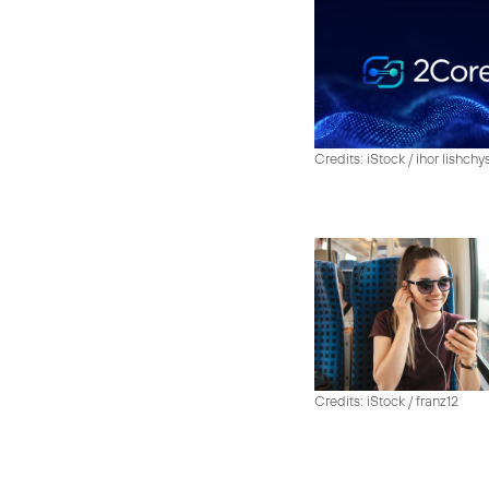
Credits: iStock / ihor lishch
Credits: iStock / franz12