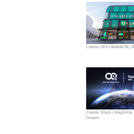
Credits: DEICHMANN SE / R
Credits: iStock / imaginima
Donson