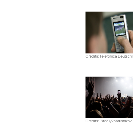
Credits: Telefónica Deutsch
Credits: iStock/9parusnikov