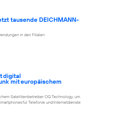
netzt tausende DEICHMANN-
endungen in den Filialen
 digital
funk mit europäischem
schem Satellitenbetreiber OQ Technology, um
Smartphones für Telefonie und Internetdienste