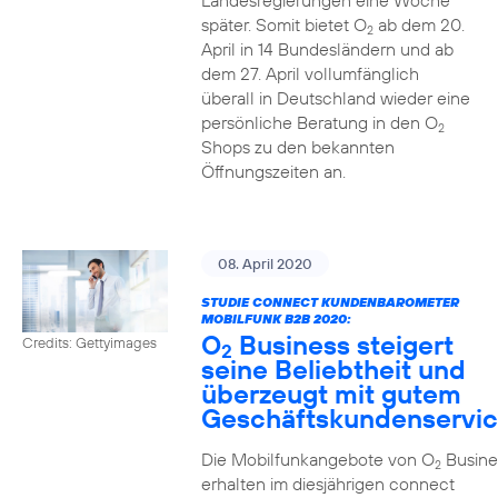
Landesregierungen eine Woche
später. Somit bietet O
ab dem 20.
2
April in 14 Bundesländern und ab
dem 27. April vollumfänglich
überall in Deutschland wieder eine
persönliche Beratung in den O
2
Shops zu den bekannten
Öffnungszeiten an.
08. April 2020
STUDIE CONNECT KUNDENBAROMETER
MOBILFUNK B2B 2020:
O
Business steigert
Credits: Gettyimages
2
seine Beliebtheit und
überzeugt mit gutem
Geschäftskundenservi
Die Mobilfunkangebote von O
Busine
2
erhalten im diesjährigen connect