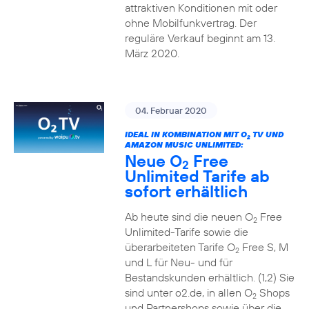
attraktiven Konditionen mit oder
ohne Mobilfunkvertrag. Der
reguläre Verkauf beginnt am 13.
März 2020.
04. Februar 2020
IDEAL IN KOMBINATION MIT O
TV UND
2
AMAZON MUSIC UNLIMITED:
Neue O
Free
2
Unlimited Tarife ab
sofort erhältlich
Ab heute sind die neuen O
Free
2
Unlimited-Tarife sowie die
überarbeiteten Tarife O
Free S, M
2
und L für Neu- und für
Bestandskunden erhältlich. (1,2) Sie
sind unter o2.de, in allen O
Shops
2
und Partnershops sowie über die