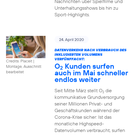
Nachrichten über Spielfilme und
Unterhaltungsshows bis hin zu
Sport-Highlights.
24. April 2020
DATENVERKEHR NACH VERBRAUCH DES
INKLUDIERTEN VOLUMENS
VERFÜNFFACHT:
Credits: Placeit
|
O
Kunden surfen
Montage, Ausschnitt
2
auch im Mai schneller
bearbeitet
endlos weiter
Seit Mitte März stellt O
die
2
kommunikative Grundversorgung
seiner Millionen Privat- und
Geschäftskunden während der
Corona-Krise sicher: Ist das
monatliche Highspeed-
Datenvolumen verbraucht, surfen