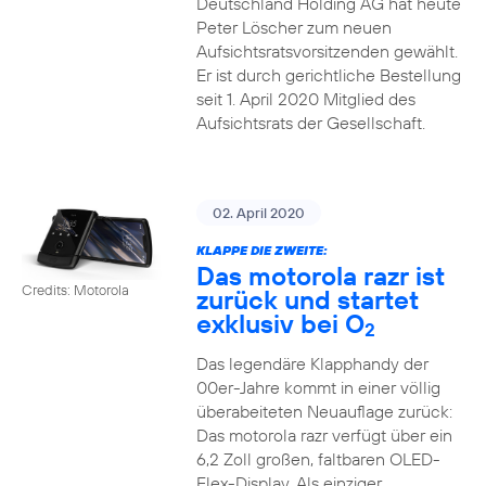
Deutschland Holding AG hat heute
Peter Löscher zum neuen
Aufsichtsratsvorsitzenden gewählt.
Er ist durch gerichtliche Bestellung
seit 1. April 2020 Mitglied des
Aufsichtsrats der Gesellschaft.
02. April 2020
KLAPPE DIE ZWEITE:
Das motorola razr ist
Credits: Motorola
zurück und startet
exklusiv bei O
2
Das legendäre Klapphandy der
00er-Jahre kommt in einer völlig
überabeiteten Neuauflage zurück:
Das motorola razr verfügt über ein
6,2 Zoll großen, faltbaren OLED-
Flex-Display. Als einziger