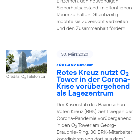
Einzelnen, den notwendigen
Sicherheitsabstand im öffentlichen
Raum zu halten. Gleichzeitig
möchte sie Zuversicht verbreiten
und den Zusammenhalt fördern.
30. März 2020
FÜR GANZ BAYERN:
Rotes Kreuz nutzt O
2
Credits: O
Telefónica
Tower in der Corona-
2
Krise vorübergehend
als Lagezentrum
Der Krisenstab des Bayerischen
Roten Kreuz (BRK) zieht wegen der
Corona-Pandemie vorübergehend
in den O
Tower am Georg-
2
Brauchle-Ring. 30 BRK-Mitarbeiter
koordinieren von dort aus dem 1.