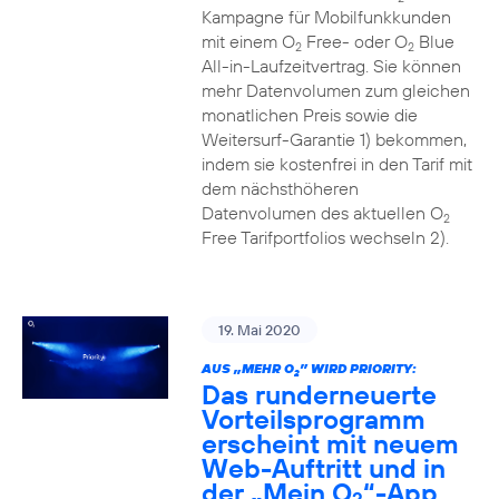
Kampagne für Mobilfunkkunden
mit einem O
Free- oder O
Blue
2
2
All-in-Laufzeitvertrag. Sie können
mehr Datenvolumen zum gleichen
monatlichen Preis sowie die
Weitersurf-Garantie 1) bekommen,
indem sie kostenfrei in den Tarif mit
dem nächsthöheren
Datenvolumen des aktuellen O
2
Free Tarifportfolios wechseln 2).
19. Mai 2020
AUS „MEHR O
” WIRD PRIORITY:
2
Das runderneuerte
Vorteilsprogramm
erscheint mit neuem
Web-Auftritt und in
der „Mein O
“-App
2