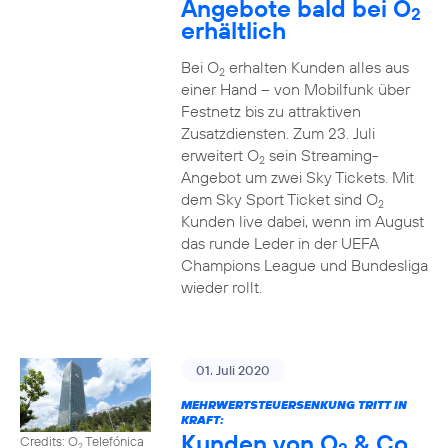
Angebote bald bei O
2
erhältlich
Bei O
erhalten Kunden alles aus
2
einer Hand – von Mobilfunk über
Festnetz bis zu attraktiven
Zusatzdiensten. Zum 23. Juli
erweitert O
sein Streaming-
2
Angebot um zwei Sky Tickets. Mit
dem Sky Sport Ticket sind O
2
Kunden live dabei, wenn im August
das runde Leder in der UEFA
Champions League und Bundesliga
wieder rollt.
01. Juli 2020
MEHRWERTSTEUERSENKUNG TRITT IN
KRAFT:
Kunden von O
& Co.
Credits: O
Telefónica
2