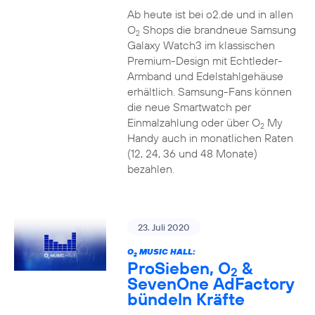
Ab heute ist bei o2.de und in allen
O
Shops die brandneue Samsung
2
Galaxy Watch3 im klassischen
Premium-Design mit Echtleder-
Armband und Edelstahlgehäuse
erhältlich. Samsung-Fans können
die neue Smartwatch per
Einmalzahlung oder über O
My
2
Handy auch in monatlichen Raten
(12, 24, 36 und 48 Monate)
bezahlen.
23. Juli 2020
O
MUSIC HALL:
2
ProSieben, O
&
2
SevenOne AdFactory
bündeln Kräfte