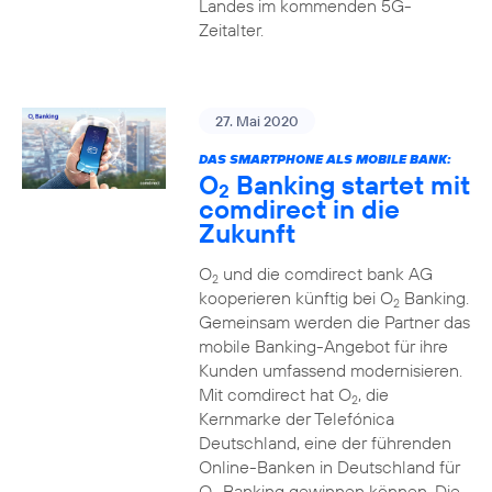
Landes im kommenden 5G-
Zeitalter.
27. Mai 2020
DAS SMARTPHONE ALS MOBILE BANK:
O
Banking startet mit
2
comdirect in die
Zukunft
O
und die comdirect bank AG
2
kooperieren künftig bei O
Banking.
2
Gemeinsam werden die Partner das
mobile Banking-Angebot für ihre
Kunden umfassend modernisieren.
Mit comdirect hat O
, die
2
Kernmarke der Telefónica
Deutschland, eine der führenden
Online-Banken in Deutschland für
O
Banking gewinnen können. Die