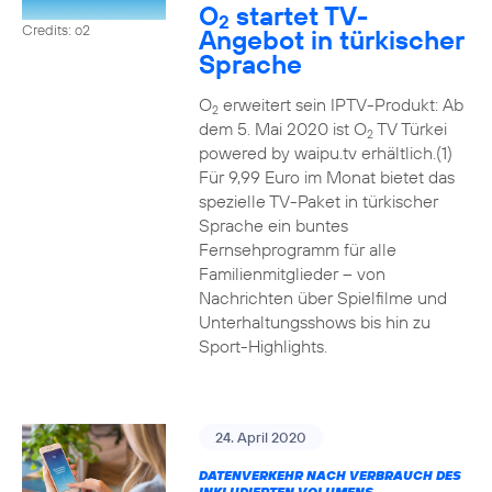
O
startet TV-
2
Credits: o2
Angebot in türkischer
Sprache
O
erweitert sein IPTV-Produkt: Ab
2
dem 5. Mai 2020 ist O
TV Türkei
2
powered by waipu.tv erhältlich.(1)
Für 9,99 Euro im Monat bietet das
spezielle TV-Paket in türkischer
Sprache ein buntes
Fernsehprogramm für alle
Familienmitglieder – von
Nachrichten über Spielfilme und
Unterhaltungsshows bis hin zu
Sport-Highlights.
24. April 2020
DATENVERKEHR NACH VERBRAUCH DES
INKLUDIERTEN VOLUMENS