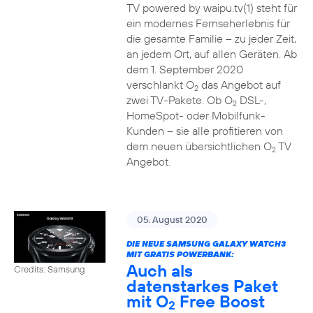
TV powered by waipu.tv(1) steht für
ein modernes Fernseherlebnis für
die gesamte Familie – zu jeder Zeit,
an jedem Ort, auf allen Geräten. Ab
dem 1. September 2020
verschlankt O
das Angebot auf
2
zwei TV-Pakete. Ob O
DSL-,
2
HomeSpot- oder Mobilfunk-
Kunden – sie alle profitieren von
dem neuen übersichtlichen O
TV
2
Angebot.
05. August 2020
DIE NEUE SAMSUNG GALAXY WATCH3
MIT GRATIS POWERBANK:
Auch als
Credits: Samsung
datenstarkes Paket
mit O
Free Boost
2