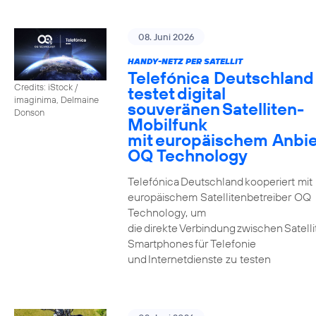
08. Juni 2026
HANDY-NETZ PER SATELLIT
Telefónica Deutschland
Credits: iStock /
testet digital
imaginima, Delmaine
souveränen Satelliten-
Donson
Mobilfunk
mit europäischem Anbie
OQ Technology
Telefónica Deutschland kooperiert mit
europäischem Satellitenbetreiber OQ
Technology, um
die direkte Verbindung zwischen Satell
Smartphones für Telefonie
und Internetdienste zu testen