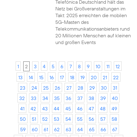
Telefónica Deutschland hält das
Netz bei Großveranstaltungen im
Takt: 2025 erreichten die mobilen
5G-Masten des
Telekommunikationsanbieters rund
20 Millionen Menschen auf kleinen
und großen Events
1
2
3
4
5
6
7
8
9
10
11
12
13
14
15
16
17
18
19
20
21
22
23
24
25
26
27
28
29
30
31
32
33
34
35
36
37
38
39
40
41
42
43
44
45
46
47
48
49
50
51
52
53
54
55
56
57
58
59
60
61
62
63
64
65
66
67