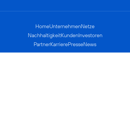
Home
Unternehmen
Netze
Nachhaltigkeit
Kunden
Investoren
Partner
Karriere
Presse
News
Privatkunden
Geschäftskunden
Worldwide
BASECAMP
AGB
Kontakt
ElektroG / BattG
Datenschutz
Hinweisgeberverfahren
Jugendschutz
Barrierefreiheit
Impressum