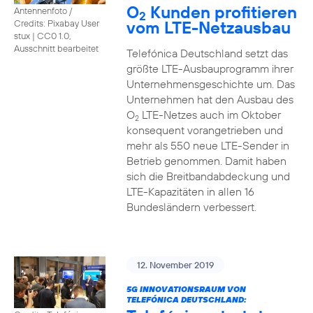
O
Kunden profitieren
Antennenfoto /
2
vom LTE-Netzausbau
Credits: Pixabay User
stux
|
CC0 1.0,
Ausschnitt bearbeitet
Telefónica Deutschland setzt das
größte LTE-Ausbauprogramm ihrer
Unternehmensgeschichte um. Das
Unternehmen hat den Ausbau des
O
LTE-Netzes auch im Oktober
2
konsequent vorangetrieben und
mehr als 550 neue LTE-Sender in
Betrieb genommen. Damit haben
sich die Breitbandabdeckung und
LTE-Kapazitäten in allen 16
Bundesländern verbessert.
12. November 2019
5G INNOVATIONSRAUM VON
TELEFÓNICA DEUTSCHLAND: