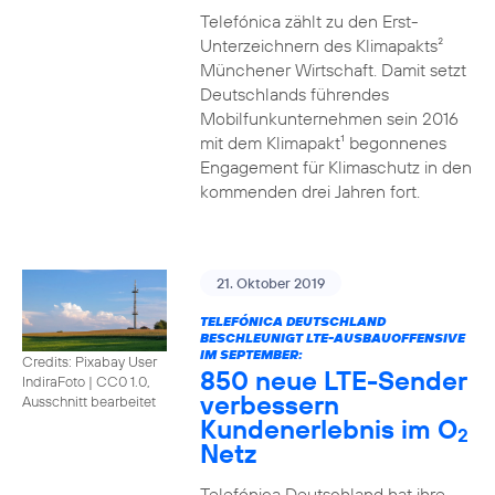
Telefónica zählt zu den Erst-
Unterzeichnern des Klimapakts²
Münchener Wirtschaft. Damit setzt
Deutschlands führendes
Mobilfunkunternehmen sein 2016
mit dem Klimapakt¹ begonnenes
Engagement für Klimaschutz in den
kommenden drei Jahren fort.
21. Oktober 2019
TELEFÓNICA DEUTSCHLAND
BESCHLEUNIGT LTE-AUSBAUOFFENSIVE
IM SEPTEMBER:
Credits: Pixabay User
850 neue LTE-Sender
IndiraFoto
|
CC0 1.0,
verbessern
Ausschnitt bearbeitet
Kundenerlebnis im O
2
Netz
Telefónica Deutschland hat ihre