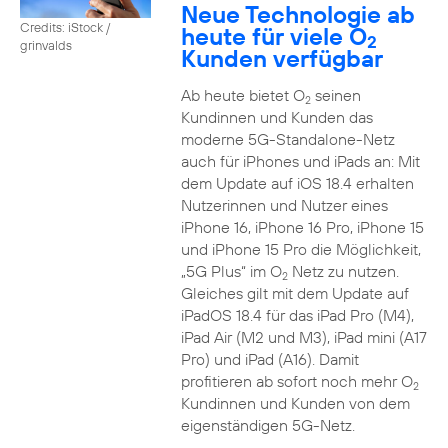
Neue Technologie ab
Credits: iStock /
heute für viele O
2
grinvalds
Kunden verfügbar
Ab heute bietet O
seinen
2
Kundinnen und Kunden das
moderne 5G-Standalone-Netz
auch für iPhones und iPads an: Mit
dem Update auf iOS 18.4 erhalten
Nutzerinnen und Nutzer eines
iPhone 16, iPhone 16 Pro, iPhone 15
und iPhone 15 Pro die Möglichkeit,
„5G Plus“ im O
Netz zu nutzen.
2
Gleiches gilt mit dem Update auf
iPadOS 18.4 für das iPad Pro (M4),
iPad Air (M2 und M3), iPad mini (A17
Pro) und iPad (A16). Damit
profitieren ab sofort noch mehr O
2
Kundinnen und Kunden von dem
eigenständigen 5G-Netz.