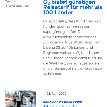
O
bietet günstigen
Credits:
2
Reisetarif für mehr als
iStock/ljubaphoto
100 Länder
O
sorgt dafür, dass Kundinnen und
2
Kunden auch auf Fernreisen
supergünstig surfen: Der
Mobilfunkanbieter erweitert das
„O
Roaming Plus World“-Pack von
2
bislang 33 auf 105 Länder und
Regionen weltweit. O
Kundinnen
2
und Kunden können damit rund um
die Welt ganz wie zuhause surfen
und streamen, ohne die Reisekasse
zu belasten.
28. April 2025
BAHN HAT DIE NASE VORN: