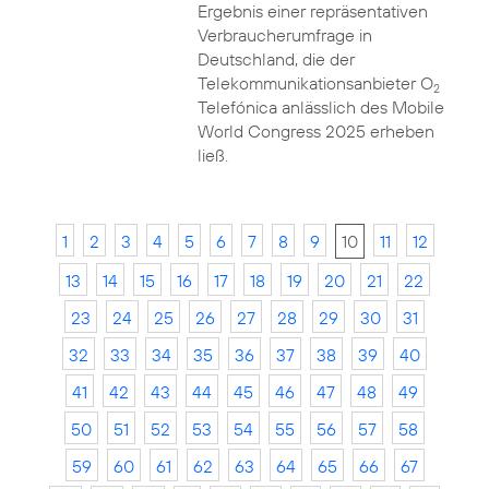
Ergebnis einer repräsentativen
Verbraucherumfrage in
Deutschland, die der
Telekommunikationsanbieter O
2
Telefónica anlässlich des Mobile
World Congress 2025 erheben
ließ.
1
2
3
4
5
6
7
8
9
10
11
12
13
14
15
16
17
18
19
20
21
22
23
24
25
26
27
28
29
30
31
32
33
34
35
36
37
38
39
40
41
42
43
44
45
46
47
48
49
50
51
52
53
54
55
56
57
58
59
60
61
62
63
64
65
66
67