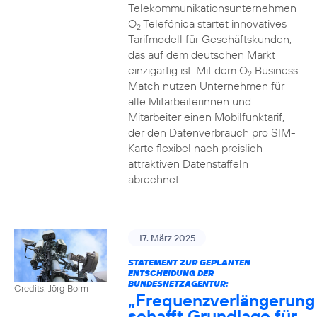
Telekommunikationsunternehmen
O
Telefónica startet innovatives
2
Tarifmodell für Geschäftskunden,
das auf dem deutschen Markt
einzigartig ist. Mit dem O
Business
2
Match nutzen Unternehmen für
alle Mitarbeiterinnen und
Mitarbeiter einen Mobilfunktarif,
der den Datenverbrauch pro SIM-
Karte flexibel nach preislich
attraktiven Datenstaffeln
abrechnet.
17. März 2025
STATEMENT ZUR GEPLANTEN
ENTSCHEIDUNG DER
BUNDESNETZAGENTUR:
Credits: Jörg Borm
„Frequenzverlängerung
schafft Grundlage für