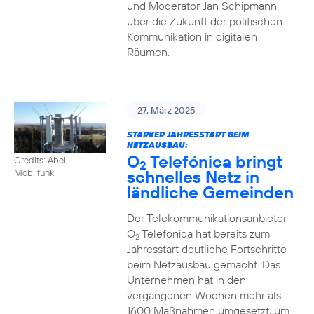
und Moderator Jan Schipmann
über die Zukunft der politischen
Kommunikation in digitalen
Räumen.
27. März 2025
STARKER JAHRESSTART BEIM
NETZAUSBAU:
O
Telefónica bringt
Credits: Abel
2
schnelles Netz in
Mobilfunk
ländliche Gemeinden
Der Telekommunikationsanbieter
O
Telefónica hat bereits zum
2
Jahresstart deutliche Fortschritte
beim Netzausbau gemacht. Das
Unternehmen hat in den
vergangenen Wochen mehr als
1600 Maßnahmen umgesetzt, um