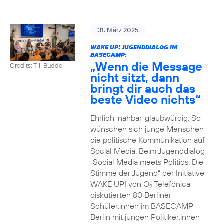
31. März 2025
WAKE UP! JUGENDDIALOG IM
BASECAMP:
„Wenn die Message
Credits: Till Budde
nicht sitzt, dann
bringt dir auch das
beste Video nichts“
Ehrlich, nahbar, glaubwürdig: So
wünschen sich junge Menschen
die politische Kommunikation auf
Social Media. Beim Jugenddialog
„Social Media meets Politics: Die
Stimme der Jugend“ der Initiative
WAKE UP! von O
Telefónica
2
diskutierten 80 Berliner
Schüler:innen im BASECAMP
Berlin mit jungen Politiker:innen