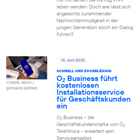
leben werden. Doch wie lässt sich
angesichts zunehmender
Nachrichtenmüdigkeit in der
jungen Generation solch ein Dialog
führen?
16. Juni 2025
SCHNELL UND ZUVERLÄSSIG:
O
Business führt
2
Credits: istock /
kostenlosen
grinvalds (edited)
Installationsservice
für Geschäftskunden
ein
O
Business – die
2
Geschäftskundenmarke von O
2
Telefónica – erweitert sein
Serviceangebot.