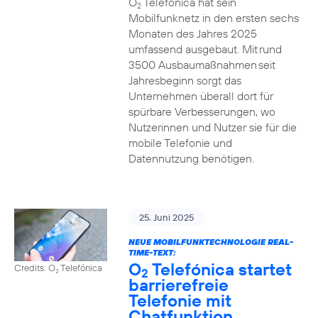
O
Telefónica hat sein
2
Mobilfunknetz in den ersten sechs
Monaten des Jahres 2025
umfassend ausgebaut. Mit rund
3500 Ausbaumaßnahmen seit
Jahresbeginn sorgt das
Unternehmen überall dort für
spürbare Verbesserungen, wo
Nutzerinnen und Nutzer sie für die
mobile Telefonie und
Datennutzung benötigen.
25. Juni 2025
NEUE MOBILFUNKTECHNOLOGIE REAL-
TIME-TEXT:
O
Telefónica startet
Credits: O
Telefónica
2
2
barrierefreie
Telefonie mit
Chatfunktion