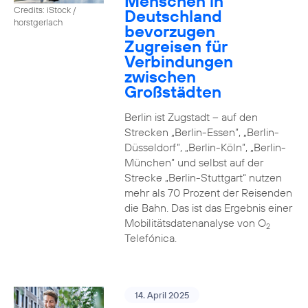
Menschen in
Credits: iStock /
Deutschland
horstgerlach
bevorzugen
Zugreisen für
Verbindungen
zwischen
Großstädten
Berlin ist Zugstadt – auf den
Strecken „Berlin-Essen”, „Berlin-
Düsseldorf”, „Berlin-Köln”, „Berlin-
München” und selbst auf der
Strecke „Berlin-Stuttgart“ nutzen
mehr als 70 Prozent der Reisenden
die Bahn. Das ist das Ergebnis einer
Mobilitätsdatenanalyse von O
2
Telefónica.
14. April 2025