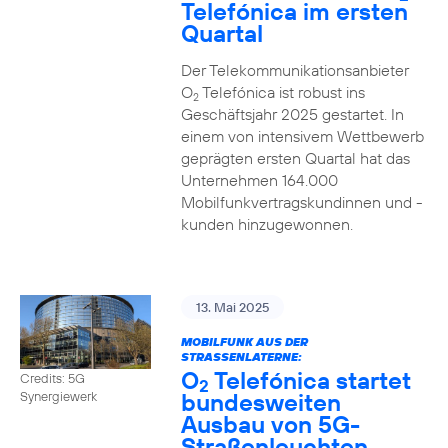
Telefónica im ersten
Quartal
Der Telekommunikationsanbieter
O
Telefónica ist robust ins
2
Geschäftsjahr 2025 gestartet. In
einem von intensivem Wettbewerb
geprägten ersten Quartal hat das
Unternehmen 164.000
Mobilfunkvertragskundinnen und -
kunden hinzugewonnen.
13. Mai 2025
MOBILFUNK AUS DER
STRASSENLATERNE:
O
Telefónica startet
Credits: 5G
2
bundesweiten
Synergiewerk
Ausbau von 5G-
Straßenleuchten