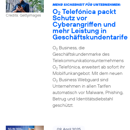
MEHR SICHERHEIT FÜR UNTERNEHMEN:
O
Telefónica packt
2
Credits: Gettyimages
Schutz vor
Cyberangriffen und
mehr Leistung in
Geschäftskundentarife
O
Business, die
2
Geschäftskundenmarke des
Telekommunikationsunternehmens
O
Telefónica, erweitert ab sofort ihr
2
Mobilfunkangebot. Mit dem neuen
O
Business Webguard sind
2
Unternehmen in allen Tarifen
automatisch vor Malware, Phishing,
Betrug und Identitätsdiebstahl
geschützt.
09. April 2025