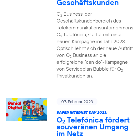
Geschäftskunden
O
Business, der
2
Geschäftskundenbereich des
Telekommunikationsunternehmens
O
Telefónica, startet mit einer
2
neuen Kampagne ins Jahr 2023.
Optisch lehnt sich der neue Auftritt
von O
Business an die
2
erfolgreiche "can do"-Kampagne
von Serviceplan Bubble für O
2
Privatkunden an.
07. Februar 2023
SAFER INTERNET DAY 2023:
O
Telefónica fördert
2
souveränen Umgang
im Netz