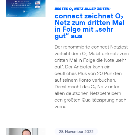
BESTES O
NETZ ALLER ZEITEN:
2
connect zeichnet O
2
Netz zum dritten Mal
in Folge mit „sehr
gut“ aus
Der renommierte connect Netztest
verleiht dem O
Mobilfunknetz zum
2
dritten Mal in Folge die Note „sehr
gut“. Der Anbieter kann ein
deutliches Plus von 20 Punkten
auf seinem Konto verbuchen.
Damit macht das O
Netz unter
2
allen deutschen Netzbetreibern
den größten Qualitätssprung nach
vorne.
28. November 2022