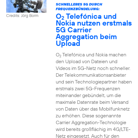
SCHNELLERES 5G DURCH
FREQUENZBÜNDELUNG:
O
Telefónica und
Credits: Jörg Borm
2
Nokia nutzen erstmals
5G Carrier
Aggregation beim
Upload
O
Telefónica und Nokia machen
2
den Upload von Dateien und
Videos im 5G-Netz noch schneller.
Der Telekommunikationsanbieter
und sein Technologiepartner haben
erstmals zwei 5G-Frequenzen
miteinander gebündelt, um die
maximale Datenrate beim Versand
von Daten über das Mobilfunknetz
zu erhöhen. Diese sogenannte
Carrier Aggregation-Technologie
wird bereits großflächig im 4G/LTE-
Netz eingesetzt. Auch für den