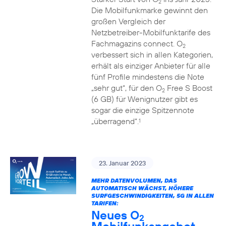
2
Die Mobilfunkmarke gewinnt den
großen Vergleich der
Netzbetreiber-Mobilfunktarife des
Fachmagazins connect. O
2
verbessert sich in allen Kategorien,
erhält als einziger Anbieter für alle
fünf Profile mindestens die Note
„sehr gut“, für den O
Free S Boost
2
(6 GB) für Wenignutzer gibt es
sogar die einzige Spitzennote
„überragend“.
1
23. Januar 2023
MEHR DATENVOLUMEN, DAS
AUTOMATISCH WÄCHST, HÖHERE
SURFGESCHWINDIGKEITEN, 5G IN ALLEN
TARIFEN:
Neues O
2