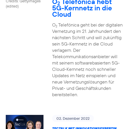
O
Telefónica hebt
Credits: Gettyimages
2
5G-Kernnetz in die
(edited)
Cloud
O
Telefónica geht bei der digitalen
2
Vernetzung im 21. Jahrhundert den
nächsten Schritt und will zukünftig
sein 5G-Kernnetz in die Cloud
verlagern. Der
Telekommunikationsanbieter will
mit seinem softwarebasierten 5G-
Cloud-Kernnetz noch schneller
Updates im Netz einspielen und
neue Vernetzungslösungen für
Privat- und Geschäftskunden
bereitstellen.
02. Dezember 2022
TECTALK MIT INNOVATIONSEXPERTIN