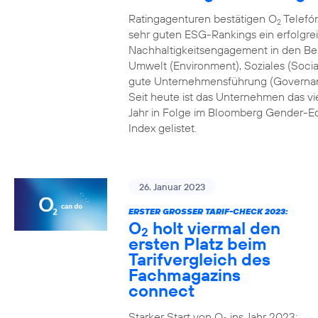
Ratingagenturen bestätigen O
Telefón
2
sehr guten ESG-Rankings ein erfolgre
Nachhaltigkeitsengagement in den Be
Umwelt (Environment), Soziales (Socia
gute Unternehmensführung (Governa
Seit heute ist das Unternehmen das vi
Jahr in Folge im Bloomberg Gender-Eq
Index gelistet.
26. Januar 2023
ERSTER GROSSER TARIF-CHECK 2023:
O
holt viermal den
2
ersten Platz beim
Tarifvergleich des
Fachmagazins
connect
Starker Start von O
ins Jahr 2023: