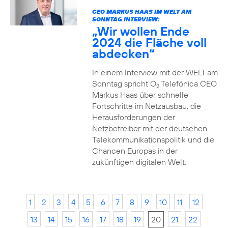
CEO MARKUS HAAS IM WELT AM
SONNTAG INTERVIEW:
„Wir wollen Ende
2024 die Fläche voll
abdecken“
In einem Interview mit der WELT am
Sonntag spricht O
Telefónica CEO
2
Markus Haas über schnelle
Fortschritte im Netzausbau, die
Herausforderungen der
Netzbetreiber mit der deutschen
Telekommunikationspolitik und die
Chancen Europas in der
zukünftigen digitalen Welt.
1
2
3
4
5
6
7
8
9
10
11
12
13
14
15
16
17
18
19
20
21
22