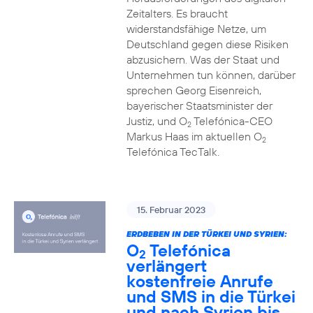
Zeitalters. Es braucht
widerstandsfähige Netze, um
Deutschland gegen diese Risiken
abzusichern. Was der Staat und
Unternehmen tun können, darüber
sprechen Georg Eisenreich,
bayerischer Staatsminister der
Justiz, und O
Telefónica-CEO
2
Markus Haas im aktuellen O
2
Telefónica TecTalk.
15. Februar 2023
ERDBEBEN IN DER TÜRKEI UND SYRIEN:
O
Telefónica
2
verlängert
kostenfreie Anrufe
und SMS in die Türkei
und nach Syrien bis