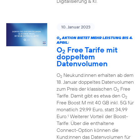
Digitalisierung & KI.
10. Januar 2023
O
AKTION BIETET MEHR LEISTUNG BIS 4.
2
APRIL:
O
Free Tarife mit
2
doppeltem
Datenvolumen
O
Neukund:innen erhalten ab dem
2
18. Januar doppeltes Datenvolumen
zum Preis der klassischen O
Free
2
Tarife. Damit gibt es etwa den O
2
Free Boost M mit 40 GB inkl. 5G für
monatlich 29,99 Euro, statt 34,99
Euro.
Weiterer Vorteil der Boost-
1
Tarife: Über die enthaltene
Connect-Option können die
Kund:innen das Datenvolumen für