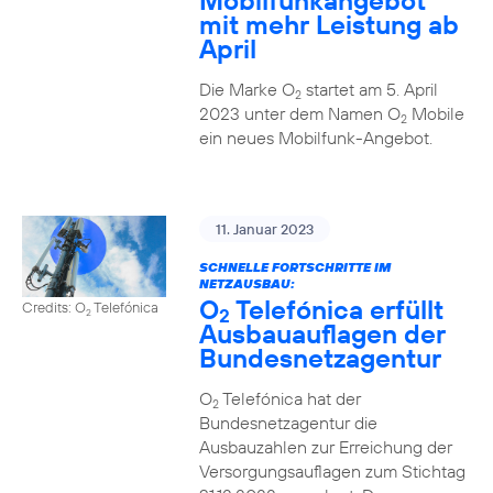
Mobilfunkangebot
mit mehr Leistung ab
April
Die Marke O
startet am 5. April
2
2023 unter dem Namen O
Mobile
2
ein neues Mobilfunk-Angebot.
11. Januar 2023
SCHNELLE FORTSCHRITTE IM
NETZAUSBAU:
O
Telefónica erfüllt
Credits: O
Telefónica
2
2
Ausbauauflagen der
Bundesnetzagentur
O
Telefónica hat der
2
Bundesnetzagentur die
Ausbauzahlen zur Erreichung der
Versorgungsauflagen zum Stichtag