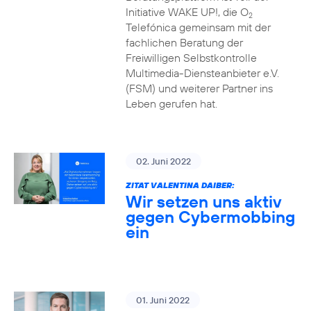
Initiative WAKE UP!, die O
2
Telefónica gemeinsam mit der
fachlichen Beratung der
Freiwilligen Selbstkontrolle
Multimedia-Diensteanbieter e.V.
(FSM) und weiterer Partner ins
Leben gerufen hat.
02. Juni 2022
ZITAT VALENTINA DAIBER:
Wir setzen uns aktiv
gegen Cybermobbing
ein
01. Juni 2022