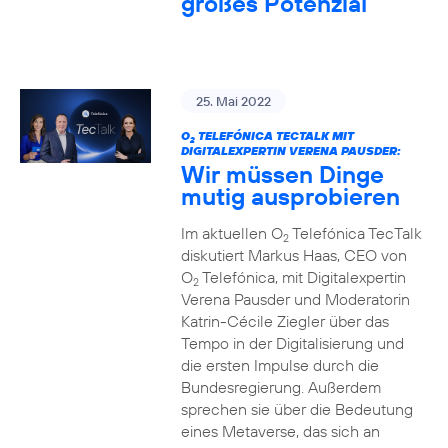
großes Potenzial
25. Mai 2022
O
TELEFÓNICA TECTALK MIT
2
DIGITALEXPERTIN VERENA PAUSDER:
Wir müssen Dinge
mutig ausprobieren
Im aktuellen O
Telefónica TecTalk
2
diskutiert Markus Haas, CEO von
O
Telefónica, mit Digitalexpertin
2
Verena Pausder und Moderatorin
Katrin-Cécile Ziegler über das
Tempo in der Digitalisierung und
die ersten Impulse durch die
Bundesregierung. Außerdem
sprechen sie über die Bedeutung
eines Metaverse, das sich an