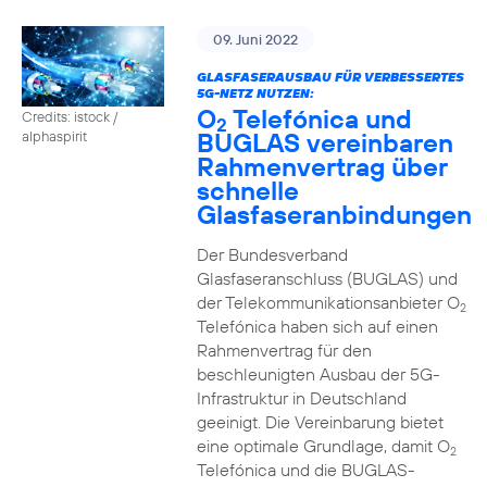
09. Juni 2022
GLASFASERAUSBAU FÜR VERBESSERTES
5G-NETZ NUTZEN:
O
Telefónica und
Credits: istock /
2
BUGLAS vereinbaren
alphaspirit
Rahmenvertrag über
schnelle
Glasfaseranbindungen
Der Bundesverband
Glasfaseranschluss (BUGLAS) und
der Telekommunikationsanbieter O
2
Telefónica haben sich auf einen
Rahmenvertrag für den
beschleunigten Ausbau der 5G-
Infrastruktur in Deutschland
geeinigt. Die Vereinbarung bietet
eine optimale Grundlage, damit O
2
Telefónica und die BUGLAS-