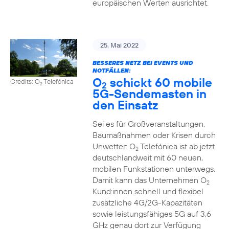
europäischen Werten ausrichtet.
25. Mai 2022
BESSERES NETZ BEI EVENTS UND
NOTFÄLLEN:
O
schickt 60 mobile
Credits: O
Telefónica
2
2
5G-Sendemasten in
den Einsatz
Sei es für Großveranstaltungen,
Baumaßnahmen oder Krisen durch
Unwetter: O
Telefónica ist ab jetzt
2
deutschlandweit mit 60 neuen,
mobilen Funkstationen unterwegs.
Damit kann das Unternehmen O
2
Kund:innen schnell und flexibel
zusätzliche 4G/2G-Kapazitäten
sowie leistungsfähiges 5G auf 3,6
GHz genau dort zur Verfügung