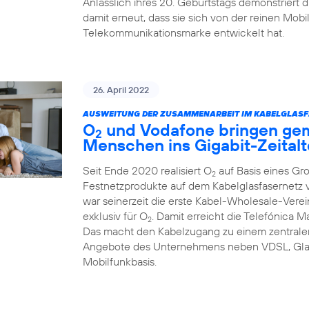
Anlässlich ihres 20. Geburtstags demonstriert
damit erneut, dass sie sich von der reinen Mob
Telekommunikationsmarke entwickelt hat.
26. April 2022
AUSWEITUNG DER ZUSAMMENARBEIT IM KABELGLASF
O
und Vodafone bringen ge
2
Menschen ins Gigabit-Zeitalt
Seit Ende 2020 realisiert O
auf Basis eines Gr
2
Festnetzprodukte auf dem Kabelglasfasernet
war seinerzeit die erste Kabel-Wholesale-Verei
exklusiv für O
. Damit erreicht die Telefónica 
2
Das macht den Kabelzugang zu einem zentralen
Angebote des Unternehmens neben VDSL, Glas
Mobilfunkbasis.