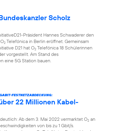
Bundeskanzler Scholz
nitiativeD21-Präsident Hannes Schwaderer den
 O
Telefónica in Berlin eröffnet. Gemeinsam
2
itiative D21 hat O
Telefónica 18 Schülerinnen
2
er vorgestellt. Am Stand des
 eine 5G Station bauen.
IGABIT-FESTNETZABDECKUNG:
über 22 Millionen Kabel-
deutlich: Ab dem 3. Mai 2022 vermarktet O
an
2
schwindigkeiten von bis zu 1 Gbit/s.