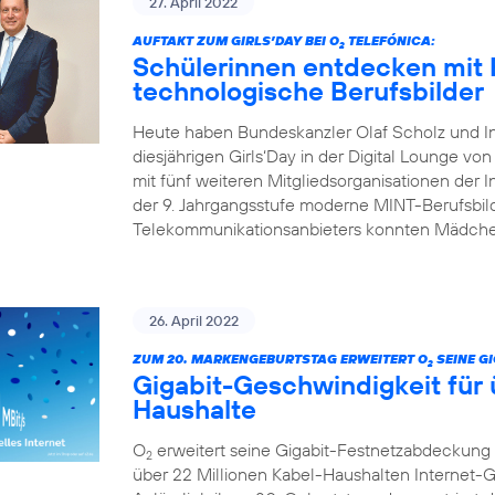
27. April 2022
AUFTAKT ZUM GIRLS’DAY BEI O
TELEFÓNICA:
2
Schülerinnen entdecken mit 
technologische Berufsbilder
Heute haben Bundeskanzler Olaf Scholz und I
diesjährigen Girls‘Day in der Digital Lounge von
mit fünf weiteren Mitgliedsorganisationen der In
der 9. Jahrgangsstufe moderne MINT-Berufsbild
Telekommunikationsanbieters konnten Mädchen
26. April 2022
ZUM 20. MARKENGEBURTSTAG ERWEITERT O
SEINE G
2
Gigabit-Geschwindigkeit für 
Haushalte
O
erweitert seine Gigabit-Festnetzabdeckung 
2
über 22 Millionen Kabel-Haushalten Internet-Ge