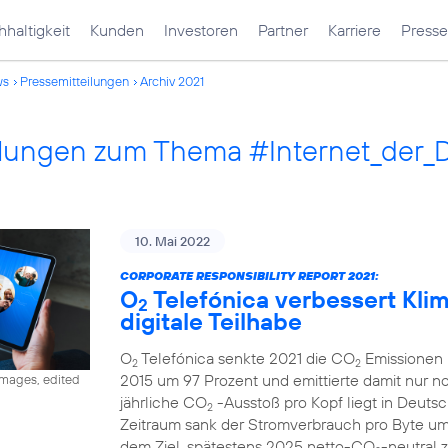
haltigkeit
Kunden
Investoren
Partner
Karriere
Presse
ws
Pressemitteilungen
Archiv 2021
ilungen zum Thema #Internet_der_
10. Mai 2022
CORPORATE RESPONSIBILITY REPORT 2021:
O
Telefónica verbessert Klima
2
digitale Teilhabe
O
Telefónica senkte 2021 die CO
Emissionen 
2
2
2015 um 97 Prozent und emittierte damit nur 
images, edited
jährliche CO
-Ausstoß pro Kopf liegt in Deutsc
2
Zeitraum sank der Stromverbrauch pro Byte u
dem Ziel, spätestens 2025 netto-CO
-neutral 