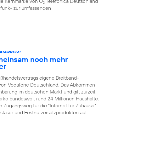
 die Kernmarke von O
Telefónica Deutschland
2
ilfunk- zur umfassenden
ASERNETZ:
meinsam noch mehr
er
oßhandelsvertrags eigene Breitband-
z von Vodafone Deutschland. Das Abkommen
nbarung im deutschen Markt und gilt zurzeit
Marke bundesweit rund 24 Millionen Haushalte.
 Zugangsweg für die “Internet für Zuhause”-
faser und Festnetzersatzprodukten auf