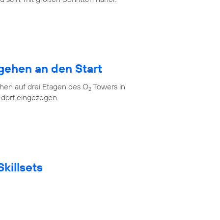
gehen an den Start
en auf drei Etagen des O
Towers in
2
 dort eingezogen.
killsets