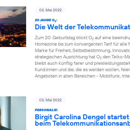
02. Mai 2022
20 JAHRE O
:
2
Die Welt der Telekommunikat
Zum 20. Geburtstag blickt O
auf eine beeindr
2
Homezone bis zum konvergenten Tarif für alle N
Marke für Freiheit, Selbstbestimmung, Innovati
strategischen Ausrichtung hat O
den Telko-Ma
2
bleibt auch künftig fairer und preisleistungsstar
Kund:innen und die, die es werden wollen, feie
Angeboten in allen Bereichen - Mobilfunk, I
02. Mai 2022
PERSONALIE:
Birgit Carolina Dengel starte
beim Telekommunikationsanb