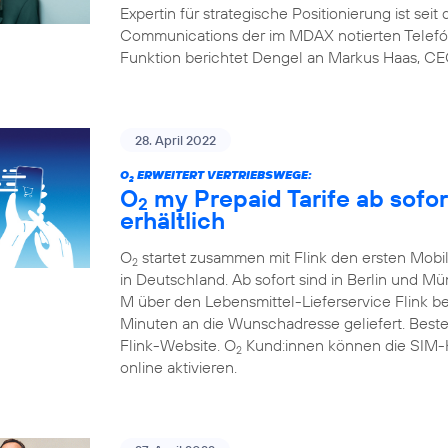
Expertin für strategische Positionierung ist sei
Communications der im MDAX notierten Telefón
Funktion berichtet Dengel an Markus Haas, CE
28. April 2022
O
ERWEITERT VERTRIEBSWEGE:
2
O
my Prepaid Tarife ab sofor
2
erhältlich
O
startet zusammen mit Flink den ersten Mobil
2
in Deutschland. Ab sofort sind in Berlin und M
M über den Lebensmittel-Lieferservice Flink b
Minuten an die Wunschadresse geliefert. Beste
Flink-Website. O
Kund:innen können die SIM-Ka
2
online aktivieren.