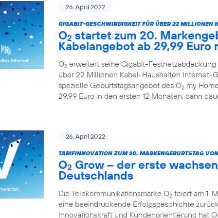
26. April 2022
GIGABIT-GESCHWINDIGKEIT FÜR ÜBER 22 MILLIONEN 
O
startet zum 20. Markengeb
2
Kabelangebot ab 29,99 Euro 
O
erweitert seine Gigabit-Festnetzabdeckung 
2
über 22 Millionen Kabel-Haushalten Internet-Ge
spezielle Geburtstagsangebot des O
my Home 
2
29,99 Euro in den ersten 12 Monaten, dann daue
26. April 2022
TARIFINNOVATION ZUM 20. MARKENGEBURTSTAG VON
O
Grow – der erste wachsen
2
Deutschlands
Die Telekommunikationsmarke O
feiert am 1. 
2
eine beeindruckende Erfolgsgeschichte zurück.
Innovationskraft und Kundenorientierung hat O