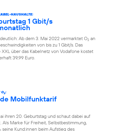
KABEL-HAUSHALTE:
urtstag 1 Gbit/s
monatlich
deutlich: Ab dem 3. Mai 2022 vermarktet O
an
2
schwindigkeiten von bis zu 1 Gbit/s. Das
XXL über das Kabelnetz von Vodafone kostet
rhaft 39,99 Euro.
 O
:
2
de Mobilfunktarif
Mai ihren 20. Geburtstag und schaut dabei auf
 Als Marke für Freiheit, Selbstbestimmung,
seine Kund:innen beim Aufstieg des
2