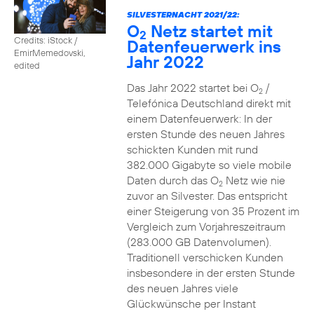
SILVESTERNACHT 2021/22:
O
Netz startet mit
2
Credits: iStock /
Datenfeuerwerk ins
EmirMemedovski,
Jahr 2022
edited
Das Jahr 2022 startet bei O
/
2
Telefónica Deutschland direkt mit
einem Datenfeuerwerk: In der
ersten Stunde des neuen Jahres
schickten Kunden mit rund
382.000 Gigabyte so viele mobile
Daten durch das O
Netz wie nie
2
zuvor an Silvester. Das entspricht
einer Steigerung von 35 Prozent im
Vergleich zum Vorjahreszeitraum
(283.000 GB Datenvolumen).
Traditionell verschicken Kunden
insbesondere in der ersten Stunde
des neuen Jahres viele
Glückwünsche per Instant