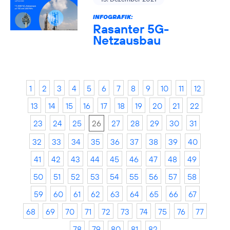
INFOGRAFIK:
Rasanter 5G-
Netzausbau
1
2
3
4
5
6
7
8
9
10
11
12
13
14
15
16
17
18
19
20
21
22
23
24
25
26
27
28
29
30
31
32
33
34
35
36
37
38
39
40
41
42
43
44
45
46
47
48
49
50
51
52
53
54
55
56
57
58
59
60
61
62
63
64
65
66
67
68
69
70
71
72
73
74
75
76
77
78
79
80
81
82