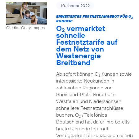
10. Januar 2022
ERWEITERTES FESTNETZANGEBOT FÜR O
2
KUNDEN:
O
vermarktet
Credits: Getty Images
2
schnelle
Festnetztarife auf
dem Netz von
Westenergie
Breitband
Ab sofort können O
Kunden sowie
2
interessierte Neukunden in
zahlreichen Regionen von
Rheinland-Pfalz, Nordrhein-
Westfalen und Niedersachsen
schnellere Festnetzanschlüsse
buchen. O
/ Telefónica
2
Deutschland hat dafür ihre bereits
heute führende Internet-
Verfügbarkeit für zuhause um einen