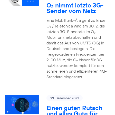
O
nimmt letzte 3G-
2
Sender vom Netz
Eine Mobilfunk-Ära geht zu Ende:
O
/ Telefónica wird am 30.12. die
2
letzten 3G-Standorte im O
2
Mobilfunknetz abschalten und
damit das Aus von UMTS (3G) in
Deutschland besiegeln. Die
freigewordenen Frequenzen bei
2.100 MHz, die O
bisher für 3G
2
nutzte, werden komplett für den
schnelleren und effizienteren 4G-
Standard eingesetzt.
23. Dezember 2021
Einen guten Rutsch
und alles Gute für