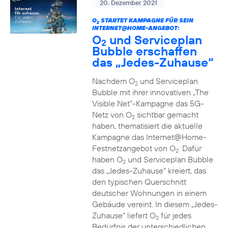
20. Dezember 2021
O
STARTET KAMPAGNE FÜR SEIN
2
INTERNET@HOME-ANGEBOT:
O
und Serviceplan
2
Bubble erschaffen
das „Jedes-Zuhause“
Nachdem O
und Serviceplan
2
Bubble mit ihrer innovativen „The
Visible Net“-Kampagne das 5G-
Netz von O
sichtbar gemacht
2
haben, thematisiert die aktuelle
Kampagne das Internet@Home-
Festnetzangebot von O
: Dafür
2
haben O
und Serviceplan Bubble
2
das „Jedes-Zuhause“ kreiert, das
den typischen Querschnitt
deutscher Wohnungen in einem
Gebäude vereint. In diesem „Jedes-
Zuhause” liefert O
für jedes
2
Bedürfnis der unterschiedlichen