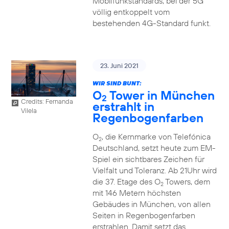
Mobilfunkstandards, bei der 5G
völlig entkoppelt vom
bestehenden 4G-Standard funkt.
23. Juni 2021
WIR SIND BUNT:
O
Tower in München
2
Credits: Fernanda
erstrahlt in
Vilela
Regenbogenfarben
O
, die Kernmarke von Telefónica
2
Deutschland, setzt heute zum EM-
Spiel ein sichtbares Zeichen für
Vielfalt und Toleranz. Ab 21Uhr wird
die 37. Etage des O
Towers, dem
2
mit 146 Metern höchsten
Gebäudes in München, von allen
Seiten in Regenbogenfarben
erstrahlen. Damit setzt das