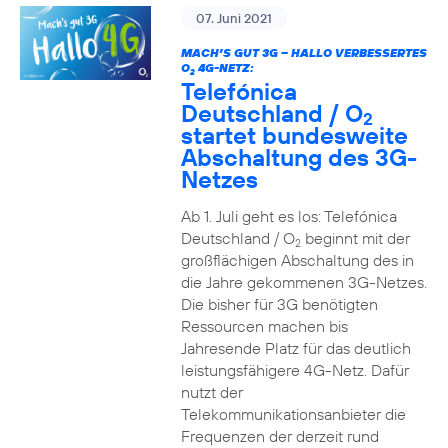
07. Juni 2021
MACH’S GUT 3G – HALLO VERBESSERTES
O
4G-NETZ:
2
Telefónica
Deutschland / O
2
startet bundesweite
Abschaltung des 3G-
Netzes
Ab 1. Juli geht es los: Telefónica
Deutschland / O
beginnt mit der
2
großflächigen Abschaltung des in
die Jahre gekommenen 3G-Netzes.
Die bisher für 3G benötigten
Ressourcen machen bis
Jahresende Platz für das deutlich
leistungsfähigere 4G-Netz. Dafür
nutzt der
Telekommunikationsanbieter die
Frequenzen der derzeit rund