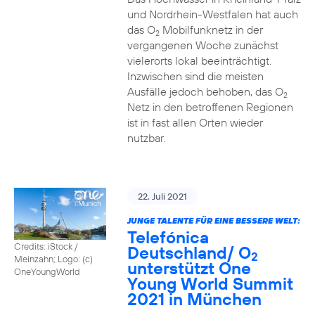
und Nordrhein-Westfalen hat auch
das O
Mobilfunknetz in der
2
vergangenen Woche zunächst
vielerorts lokal beeinträchtigt.
Inzwischen sind die meisten
Ausfälle jedoch behoben, das O
2
Netz in den betroffenen Regionen
ist in fast allen Orten wieder
nutzbar.
22. Juli 2021
JUNGE TALENTE FÜR EINE BESSERE WELT:
Telefónica
Credits: iStock /
Deutschland/ O
2
Meinzahn; Logo: (c)
unterstützt One
OneYoungWorld
Young World Summit
2021 in München