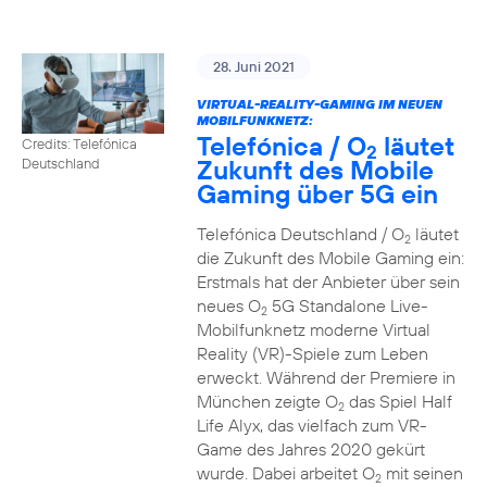
28. Juni 2021
VIRTUAL-REALITY-GAMING IM NEUEN
MOBILFUNKNETZ:
Telefónica / O
läutet
Credits: Telefónica
2
Zukunft des Mobile
Deutschland
Gaming über 5G ein
Telefónica Deutschland / O
läutet
2
die Zukunft des Mobile Gaming ein:
Erstmals hat der Anbieter über sein
neues O
5G Standalone Live-
2
Mobilfunknetz moderne Virtual
Reality (VR)-Spiele zum Leben
erweckt. Während der Premiere in
München zeigte O
das Spiel Half
2
Life Alyx, das vielfach zum VR-
Game des Jahres 2020 gekürt
wurde. Dabei arbeitet O
mit seinen
2