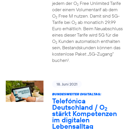
jedem der O
Free Unlimited Tarife
2
oder einem Volumentarif ab dem
O
Free M nutzen. Damit sind 5G-
2
Tarife bei O
ab monatlich 29,99
2
Euro erhältlich. Beim Neuabschluss
eines dieser Tarife wird 5G für die
O
Kunden automatisch enthalten
2
sein, Bestandskunden können das
kostenlose Paket „5G-Zugang“
buchen
.
1
18. Juni 2021
BUNDESWEITER DIGITALTAG:
Telefónica
Deutschland / O
2
stärkt Kompetenzen
im digitalen
Lebensalltag