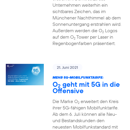
Unternehmen weiterhin ein
sichtbares Zeichen, das im
Münchener Nachthimmel ab dem
Sonnenuntergang erstrahlen wird.
Außerdem werden die O
Logos
2
auf dem O
Tower per Laser in
2
Regenbogenfarben präsentiert.
21. Juni 2021
MEHR 5G-MOBILFUNKTARIFE:
O
geht mit 5G in die
2
Offensive
Die Marke O
erweitert den Kreis
2
ihrer 5G-fähigen Mobilfunktarife.
Ab dem 6. Juli können alle Neu-
und Bestandskunden den
neuesten Mobilfunkstandard mit