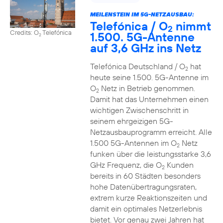
MEILENSTEIN IM 5G-NETZAUSBAU:
Telefónica / O
nimmt
2
Credits: O
Telefónica
1.500. 5G-Antenne
2
auf 3,6 GHz ins Netz
Telefónica Deutschland / O
hat
2
heute seine 1.500. 5G-Antenne im
O
Netz in Betrieb genommen.
2
Damit hat das Unternehmen einen
wichtigen Zwischenschritt in
seinem ehrgeizigen 5G-
Netzausbauprogramm erreicht. Alle
1.500 5G-Antennen im O
Netz
2
funken über die leistungsstarke 3,6
GHz Frequenz, die O
Kunden
2
bereits in 60 Städten besonders
hohe Datenübertragungsraten,
extrem kurze Reaktionszeiten und
damit ein optimales Netzerlebnis
bietet. Vor genau zwei Jahren hat