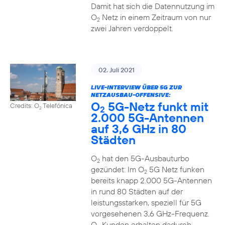
Damit hat sich die Datennutzung im
O
Netz in einem Zeitraum von nur
2
zwei Jahren verdoppelt.
02. Juli 2021
LIVE-INTERVIEW ÜBER 5G ZUR
NETZAUSBAU-OFFENSIVE:
O
5G-Netz funkt mit
Credits: O
Telefónica
2
2
2.000 5G-Antennen
auf 3,6 GHz in 80
Städten
O
hat den 5G-Ausbauturbo
2
gezündet: Im O
5G Netz funken
2
bereits knapp 2.000 5G-Antennen
in rund 80 Städten auf der
leistungsstarken, speziell für 5G
vorgesehenen 3,6 GHz-Frequenz.
O
Kunden erhalten dadurch