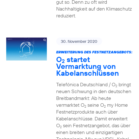
gut so. Denn zu oft wird
Nachhaltigkeit auf den Klimaschutz
reduziert.
30. November 2020
ERWEITERUNG DES FESTNETZANGEBOTS:
O
startet
2
Vermarktung von
Kabelanschlüssen
Telefónica Deutschland / O
bringt
2
neuen Schwung in den deutschen
Breitbandmarkt: Ab heute
vermarktet O
seine O
my Home
2
2
Festnetzprodukte auch über
Kabelanschlüsse. Damit erweitert
O
sein Festnetzangebot, das über
2
einen breiten und einzigartigen