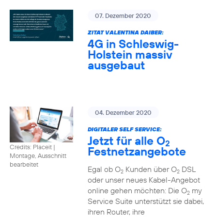
07. Dezember 2020
ZITAT VALENTINA DAIBER:
4G in Schleswig-
Holstein massiv
ausgebaut
04. Dezember 2020
DIGITALER SELF SERVICE:
Jetzt für alle O
2
Credits: Placeit
|
Festnetzangebote
Montage, Ausschnitt
bearbeitet
Egal ob O
Kunden über O
DSL
2
2
oder unser neues Kabel-Angebot
online gehen möchten: Die O
my
2
Service Suite unterstützt sie dabei,
ihren Router, ihre