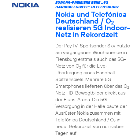
EUROPA-PREMIERE BEIM „5G
HANDBALLGIPFEL“ IN FLENSBURG:
Nokia und Telefónica
Deutschland / O
2
realisieren 5G Indoor-
Netz in Rekordzeit
Der PayTV-Sportsender Sky nutzte
am vergangenen Wochenende in
Flensburg erstmals auch das 5G-
Netz von O
für die Live-
2
Übertragung eines Handball-
Spitzenspiels. Mehrere 5G
Smartphones lieferten über das O
2
Netz HD-Bewegtbilder direkt aus
der Flens-Arena. Die 5G
Versorgung in der Halle baute der
Ausrüster Nokia zusammen mit
Telefónica Deutschland / O
in
2
neuer Rekordzeit von nur sieben
Tagen auf.