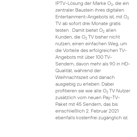
IPTV-Lösung der Marke O
, die ein
2
zentraler Baustein ihres digitalen
Entertainment-Angebots ist, mit O
2
TV ab sofort drei Monate gratis
testen . Damit bietet O
allen
2
Kunden, die O
TV bisher nicht
2
nutzen, einen einfachen Weg, um
die Vorteile des erfolgreichen TV-
Angebots mit über 100 TV-
Sendern, davon mehr als 90 in HD-
Qualität, während der
Weihnachtszeit und danach
ausgiebig zu erleben. Dabei
profitieren sie wie alle O
TV Nutzer
2
zusätzlich vom neuen Pay-TV-
Paket mit 45 Sendern, das bis
einschließlich 2. Februar 2021
ebenfalls kostenfrei zugänglich ist.