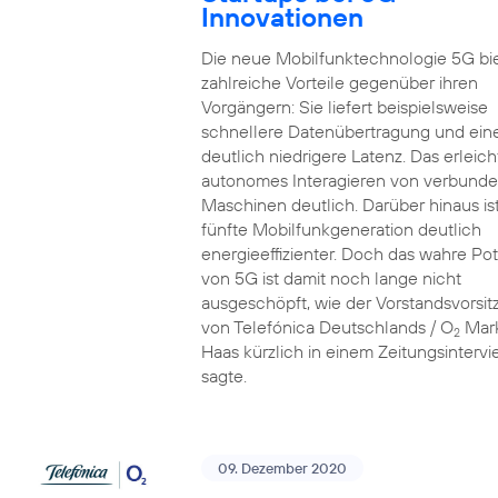
Innovationen
Die neue Mobilfunktechnologie 5G bi
zahlreiche Vorteile gegenüber ihren
Vorgängern: Sie liefert beispielsweise
schnellere Datenübertragung und ein
deutlich niedrigere Latenz. Das erleich
autonomes Interagieren von verbund
Maschinen deutlich. Darüber hinaus ist
fünfte Mobilfunkgeneration deutlich
energieeffizienter. Doch das wahre Pot
von 5G ist damit noch lange nicht
ausgeschöpft, wie der Vorstandsvorsi
von Telefónica Deutschlands / O
Mar
2
Haas kürzlich in einem Zeitungsinterv
sagte.
09. Dezember 2020