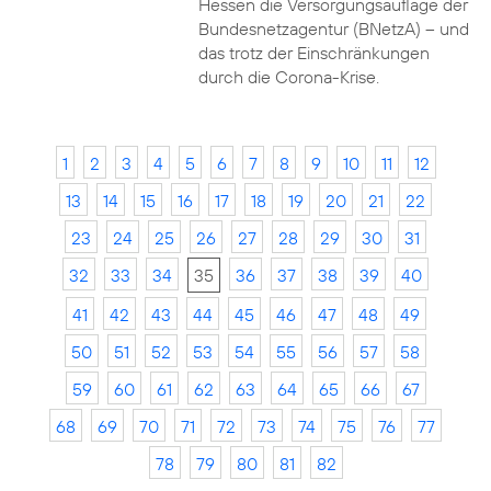
Hessen die Versorgungsauflage der
Bundesnetzagentur (BNetzA) – und
das trotz der Einschränkungen
durch die Corona-Krise.
1
2
3
4
5
6
7
8
9
10
11
12
13
14
15
16
17
18
19
20
21
22
23
24
25
26
27
28
29
30
31
32
33
34
35
36
37
38
39
40
41
42
43
44
45
46
47
48
49
50
51
52
53
54
55
56
57
58
59
60
61
62
63
64
65
66
67
68
69
70
71
72
73
74
75
76
77
78
79
80
81
82