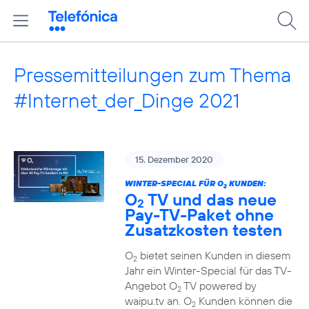
Pressemitteilungen zum Thema
#Internet_der_Dinge 2021
15. Dezember 2020
WINTER-SPECIAL FÜR O
KUNDEN:
2
O
TV und das neue
2
Pay-TV-Paket ohne
Zusatzkosten testen
O
bietet seinen Kunden in diesem
2
Jahr ein Winter-Special für das TV-
Angebot O
TV powered by
2
waipu.tv an. O
Kunden können die
2