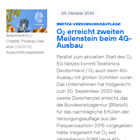
05. Oktober 2020
BNETZA-VERSORGUNGSAUFLAGE:
O
erreicht zweiten
2
Antennenfoto /
Meilenstein beim 4G-
Credits: Pixabay User
Ausbau
stux
|
CC0 1.0,
Ausschnitt bearbeitet
Parallel zum aktuellen Start des O
2
5G Netzes kommt Telefónica
Deutschland / O
auch beim 4G-
2
Ausbau mit großen Schritten voran.
Das Unternehmen hat fristgerecht
zum 30. September 2020 das
zweite Zwischenziel erreicht, das
die Bundesnetzagentur (BNetzA)
für das nachträgliche Erfüllen der
Versorgungsauflage aus der
Frequenzauktion 2015 vorgegeben
hatte. Insgesamt hat O
seit
2
Jahresbeginn 5089 neue 4G-