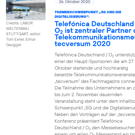
26. Oktober 2020
THEMENSCHWERPUNKT „5G UND DIE
DIGITALISIERUNG“:
Telefónica Deutschland
Credits: LABOR
O
ist zentraler Partner 
WELTENBAU
2
STUTTGART, editor:
Telekommunikationsme
Tom Exner, Elmar
tecversum 2020
Gauggel
Telefónica Deutschland / O
unterstütz
2
einer der Haupt-Sponsoren die am 27.
Oktober startende und hochkarätig
besetzte Telekommunikationsveransta
„tecversum“ des Fachmagazins connec
Die Teilnahme des Unternehmens an 
bis zum 2. November dauernden
Veranstaltung steht unter dem inhaltl
Schwerpunkt „5G und die Digitalisieru
Neben den Vorträgen auf der „tecver
Konferenz präsentiert Telefónica
Deutschland / O
den Messebesucher
2
einem virtuellen O
Messestand ein br