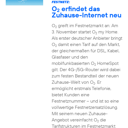
FESTNETZ:
O
erfindet das
2
Zuhause-Internet neu
O
greift im Festnetzmarkt an: Am
2
3. November startet O
my Home.
2
Als erster deutscher Anbieter bringt
O
damit einen Tarif auf den Markt,
2
der gleichermaßen für DSL, Kabel,
Glasfaser und den
mobilfunkbasierten O
HomeSpot
2
gilt. Der 4G-/5G-Router wird dabei
zum festen Bestandteil der neuen
Zuhause-Welt von O
. Er
2
ermöglicht erstmals Telefonie,
bietet Kunden eine
Festnetznummer – und ist so eine
vollwertige Festnetzersatzlösung.
Mit seinem neuen Zuhause-
Angebot vereinfacht O
die
2
Tarifstrukturen im Festnetzmarkt