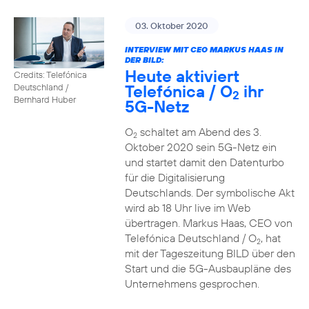
03. Oktober 2020
INTERVIEW MIT CEO MARKUS HAAS IN
DER BILD:
Heute aktiviert
Credits: Telefónica
Telefónica / O
ihr
Deutschland /
2
Bernhard Huber
5G-Netz
O
schaltet am Abend des 3.
2
Oktober 2020 sein 5G-Netz ein
und startet damit den Datenturbo
für die Digitalisierung
Deutschlands. Der symbolische Akt
wird ab 18 Uhr live im Web
übertragen. Markus Haas, CEO von
Telefónica Deutschland / O
, hat
2
mit der Tageszeitung BILD über den
Start und die 5G-Ausbaupläne des
Unternehmens gesprochen.