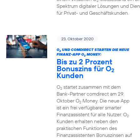
2
Spektrum digitaler Lösungen und Dien
für Privat- und Geschäftskunden.
23. Oktober 2020
O
UND COMDIRECT STARTEN DIE NEUE
2
FINANZ-APP O
MONEY:
2
Bis zu 2 Prozent
Bonuszins für O
2
Kunden
O
startet zusammen mit dem
2
Bank-Partner comdirect am 29.
Oktober O
Money. Die neue App
2
ist ein frei verfügbarer smarter
Finanzassistent für alle Nutzer. O
2
Kunden erhalten neben den
praktischen Funktionen des
Finanzassistenten Bonuszinsen auf