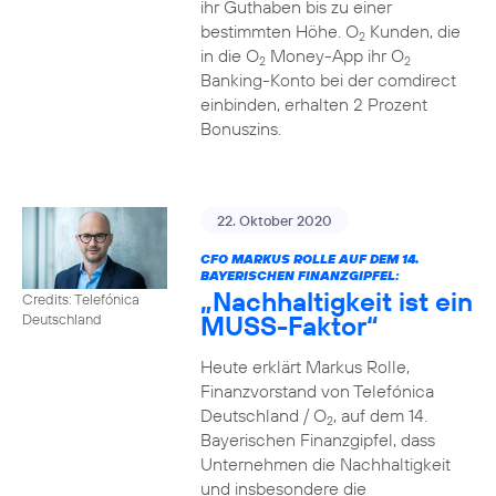
ihr Guthaben bis zu einer
bestimmten Höhe. O
Kunden, die
2
in die O
Money-App ihr O
2
2
Banking-Konto bei der comdirect
einbinden, erhalten 2 Prozent
Bonuszins.
22. Oktober 2020
CFO MARKUS ROLLE AUF DEM 14.
BAYERISCHEN FINANZGIPFEL:
„Nachhaltigkeit ist ein
Credits: Telefónica
MUSS-Faktor“
Deutschland
Heute erklärt Markus Rolle,
Finanzvorstand von Telefónica
Deutschland / O
, auf dem 14.
2
Bayerischen Finanzgipfel, dass
Unternehmen die Nachhaltigkeit
und insbesondere die