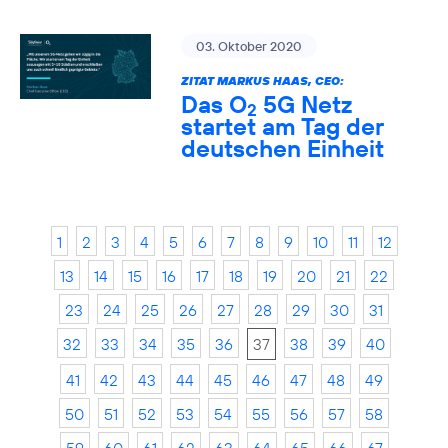
03. Oktober 2020
ZITAT MARKUS HAAS, CEO:
Das O
5G Netz
2
startet am Tag der
deutschen Einheit
1
2
3
4
5
6
7
8
9
10
11
12
13
14
15
16
17
18
19
20
21
22
23
24
25
26
27
28
29
30
31
32
33
34
35
36
37
38
39
40
41
42
43
44
45
46
47
48
49
50
51
52
53
54
55
56
57
58