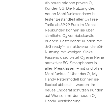
Ab heute erleben private O
2
Kunden 5G: Die Nutzung des
neuen Mobilfunkstandards ist
fester Bestandteil aller O
Free
2
Tarife ab 39,99 Euro im Monat.
Neukunden können sie über
sämtliche O
Vertriebskanäle
2
buchen. Bestehende Kunden mit
„5G ready“-Tarif aktivieren die 5G-
Nutzung mit wenigen Klicks.
Passend dazu bietet O
eine Reihe
2
attraktiver 5G-Smartphones in
allen Preisklassen – mit und ohne
Mobilfunktarif. Über das O
My
2
Handy Ratenmodell können sie
flexibel abbezahlt werden. Ihr
neues Endgerät schützen Kunden
auf Wunsch mit der neuen O
2
Handy-Versicherung.