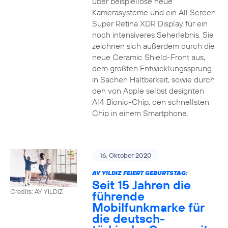
über beispiellose neue
Kamerasysteme und ein All Screen
Super Retina XDR Display für ein
noch intensiveres Seherlebnis. Sie
zeichnen sich außerdem durch die
neue Ceramic Shield-Front aus,
dem größten Entwicklungssprung
in Sachen Haltbarkeit, sowie durch
den von Apple selbst designten
A14 Bionic-Chip, den schnellsten
Chip in einem Smartphone.
16. Oktober 2020
AY YILDIZ FEIERT GEBURTSTAG:
Seit 15 Jahren die
Credits: AY YILDIZ
führende
Mobilfunkmarke für
die deutsch-