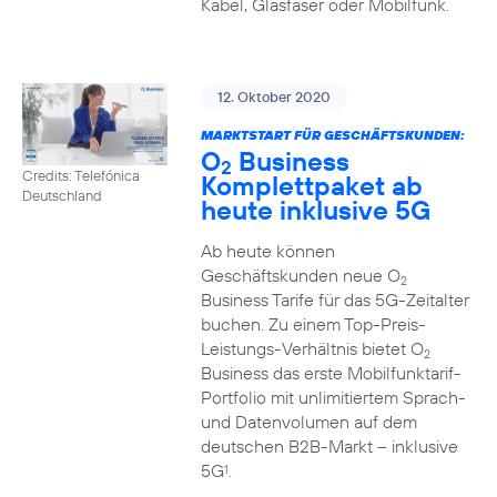
Kabel, Glasfaser oder Mobilfunk.
12. Oktober 2020
MARKTSTART FÜR GESCHÄFTSKUNDEN:
O
Business
2
Credits: Telefónica
Komplettpaket ab
Deutschland
heute inklusive 5G
Ab heute können
Geschäftskunden neue O
2
Business Tarife für das 5G-Zeitalter
buchen. Zu einem Top-Preis-
Leistungs-Verhältnis bietet O
2
Business das erste Mobilfunktarif-
Portfolio mit unlimitiertem Sprach-
und Datenvolumen auf dem
deutschen B2B-Markt – inklusive
5G
.
1