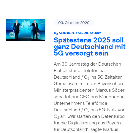
03. Oktober 2020
O
SCHALTET 5G-NETZ AN:
2
Spätestens 2025 soll
ganz Deutschland mit
5G versorgt sein
Am 30. Jahrestag der Deutschen
Einheit startet Telefónica
Deutschland / O
ins 5G Zeitalter.
2
Gemeinsam mit dem Bayerischen
Ministerpräsidenten Markus Söder
schaltet der CEO des Münchener
Unternehmens Telefónica
Deutschland / O
das 5G-Netz von
2
O
an. „Wir starten den Datenturbo
2
für die Digitalisierung aus Bayern
für Deutschland“, sagte Markus