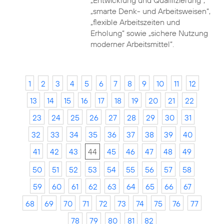
„Entwicklung und Qualifizierung“,
„smarte Denk- und Arbeitsweisen“,
„flexible Arbeitszeiten und
Erholung“ sowie „sichere Nutzung
moderner Arbeitsmittel“.
1
2
3
4
5
6
7
8
9
10
11
12
13
14
15
16
17
18
19
20
21
22
23
24
25
26
27
28
29
30
31
32
33
34
35
36
37
38
39
40
41
42
43
44
45
46
47
48
49
50
51
52
53
54
55
56
57
58
59
60
61
62
63
64
65
66
67
68
69
70
71
72
73
74
75
76
77
78
79
80
81
82